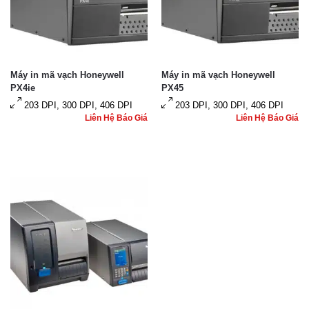
Máy in mã vạch Honeywell
Máy in mã vạch Honeywell
PX4ie
PX45
203 DPI, 300 DPI, 406 DPI
203 DPI, 300 DPI, 406 DPI
Liên Hệ Báo Giá
Liên Hệ Báo Giá