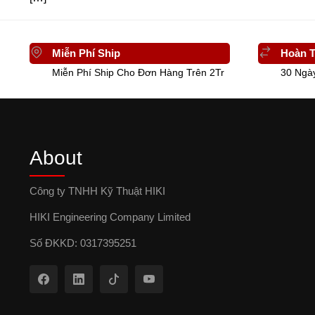
Miễn Phí Ship
Hoàn T
Miễn Phí Ship Cho Đơn Hàng Trên 2Tr
30 Ngà
About
Công ty TNHH Kỹ Thuật HIKI
HIKI Engineering Company Limited
Số ĐKKD: 0317395251