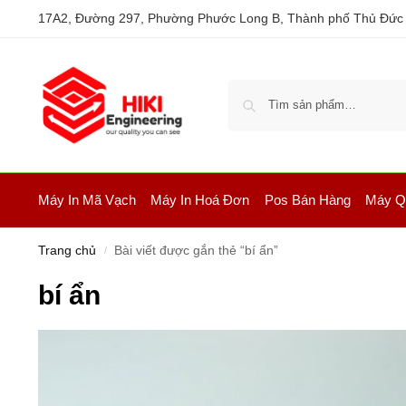
17A2, Đường 297, Phường Phước Long B, Thành phố Thủ Đức
Máy In Mã Vạch
Máy In Hoá Đơn
Pos Bán Hàng
Máy Q
Trang chủ
Bài viết được gắn thẻ “bí ẩn”
/
bí ẩn