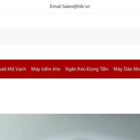
Email:
Sales@hiki.vn
uét Mã Vạch
Máy kiểm kho
Ngăn Kéo Đựng Tiền
Máy Dán Nh