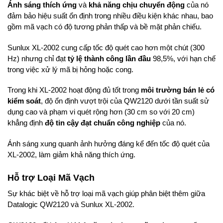
Ánh sáng thích ứng
và
khả năng chịu chuyển động
của nó
đảm bảo hiệu suất ổn định trong nhiều điều kiện khác nhau, bao
gồm mã vạch có độ tương phản thấp và bề mặt phản chiếu.
Sunlux XL-2002 cung cấp tốc độ quét cao hơn một chút (300
Hz) nhưng chỉ đạt
tỷ lệ thành công lần đầu
98,5%, với hạn chế
trong việc xử lý mã bị hỏng hoặc cong.
Trong khi XL-2002 hoạt động đủ tốt trong
môi trường bán lẻ có
kiểm soát
, độ ổn định vượt trội của QW2120 dưới tần suất sử
dụng cao và phạm vi quét rộng hơn (30 cm so với 20 cm)
khẳng định
độ tin cậy đạt chuẩn công nghiệp
của nó.
Ánh sáng xung quanh ảnh hưởng đáng kể đến tốc độ quét của
XL-2002, làm giảm khả năng thích ứng.
Hỗ trợ Loại Mã Vạch
Sự khác biệt về hỗ trợ loại mã vạch giúp phân biệt thêm giữa
Datalogic QW2120 và Sunlux XL-2002.