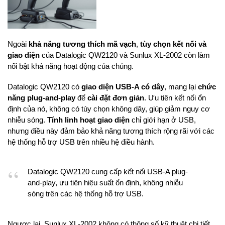
Ngoài
khả năng tương thích mã vạch
,
tùy chọn kết nối và
giao diện
của Datalogic QW2120 và Sunlux XL-2002 còn làm
nổi bật khả năng hoạt động của chúng.
Datalogic QW2120 có
giao diện USB-A có dây
, mang lại
chức
năng plug-and-play
để
cài đặt đơn giản
. Ưu tiên kết nối ổn
định của nó, không có tùy chọn không dây, giúp giảm nguy cơ
nhiễu sóng.
Tính linh hoạt giao diện
chỉ giới hạn ở USB,
nhưng điều này đảm bảo khả năng tương thích rộng rãi với các
hệ thống hỗ trợ USB trên nhiều hệ điều hành.
Datalogic QW2120 cung cấp kết nối USB-A plug-
and-play, ưu tiên hiệu suất ổn định, không nhiễu
sóng trên các hệ thống hỗ trợ USB.
Ngược lại, Sunlux XL-2002 không có thông số kỹ thuật chi tiết