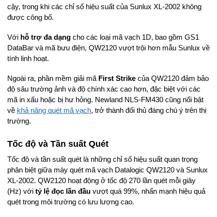
cậy, trong khi các chỉ số hiệu suất của Sunlux XL-2002 không
được công bố.
Với
hỗ trợ đa dạng
cho các loại mã vạch 1D, bao gồm GS1
DataBar và mã bưu điện, QW2120 vượt trội hơn mẫu Sunlux về
tính linh hoạt.
Ngoài ra, phần mềm giải mã
First Strike
của QW2120 đảm bảo
độ sâu trường ảnh và độ chính xác cao hơn, đặc biệt với các
mã in xấu hoặc bị hư hỏng. Newland NLS-FM430 cũng nổi bật
về
khả năng quét mã vạch
, trở thành đối thủ đáng chú ý trên thị
trường.
Tốc độ và Tần suất Quét
Tốc độ và tần suất quét là những chỉ số hiệu suất quan trọng
phân biệt giữa máy quét mã vạch Datalogic QW2120 và Sunlux
XL-2002. QW2120 hoạt động ở tốc độ 270 lần quét mỗi giây
(Hz) với
tỷ lệ đọc lần đầu
vượt quá 99%, nhấn mạnh hiệu quả
quét trong môi trường có lưu lượng cao.