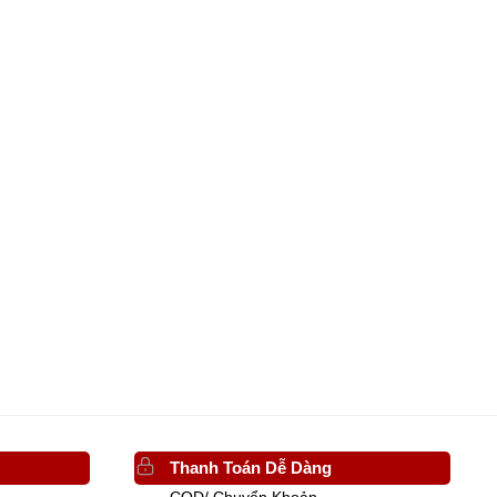
Thanh Toán Dễ Dàng
COD/ Chuyển Khoản