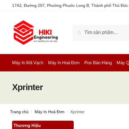
17A2, Đường 297, Phường Phước Long B, Thành phố Thủ Đức
Tìm kiếm
Máy In Mã Vạch
Máy In Hoá Đơn
Pos Bán Hàng
Máy Q
Xprinter
Trang chủ
Máy In Hoá Đơn
Xprinter
/
/
Thương Hiệu