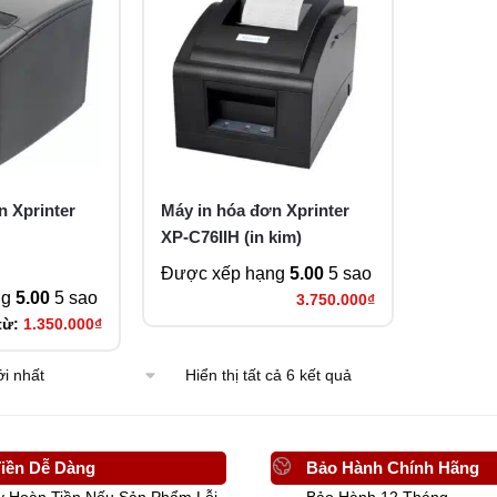
n Xprinter
Máy in hóa đơn Xprinter
XP-C76IIH (in kim)
Được xếp hạng
5.00
5 sao
ng
5.00
5 sao
3.750.000
₫
từ:
1.350.000
₫
Hiển thị tất cả 6 kết quả
iền Dễ Dàng
Bảo Hành Chính Hãng
y Hoàn Tiền Nếu Sản Phẩm Lỗi
Bảo Hành 12 Tháng