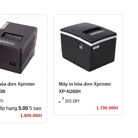
hóa đơn Xprinter
Máy in hóa đơn Xprinter
III
XP-N260H
PI
203 DPI
1.700.000
₫
ếp hạng
5.00
5 sao
1.900.000
₫