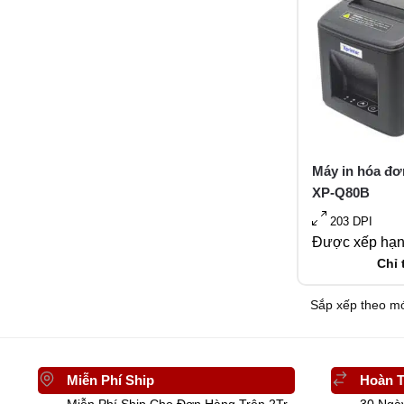
Máy in hóa đơ
XP-Q80B
203 DPI
Được xếp hạ
Chỉ 
Miễn Phí Ship
Hoàn T
Miễn Phí Ship Cho Đơn Hàng Trên 2Tr
30 Ngà