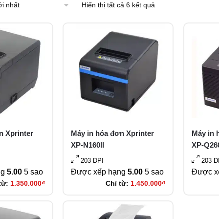
Hiển thị tất cả 6 kết quả
n Xprinter
Máy in hóa đơn Xprinter
Máy in 
XP-N160II
XP-Q260
203 DPI
203 D
ng
5.00
5 sao
Được xếp hạng
5.00
5 sao
Được x
từ:
1.350.000
₫
Chỉ từ:
1.450.000
₫