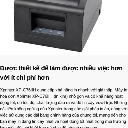
Được thiết kế để làm được nhiều việc hơn
với ít chi phí hơn
Xprinter XP-C76IIH cung cấp khả năng in nhanh với giá thấp. Máy in
hóa đơn Xprinter XP-C76IIH (in kim) nhỏ gọn và có khả năng hoạt
động tốt, có tốc độ, chất lượng đầu ra và độ tin cậy vượt trội. Những
cải tiến không ngừng của Xprinter trong các giải pháp in ấn, cùng với
việc sử dụng các dải băng chính hãng của chúng tôi, mang đến cho
bạn máy in đáng tin cậy nhất và hoạt động tốt nhất trong môi trường
làm việc đòi hỏi khắt khe và nhịp độ nhanh ngày nay.