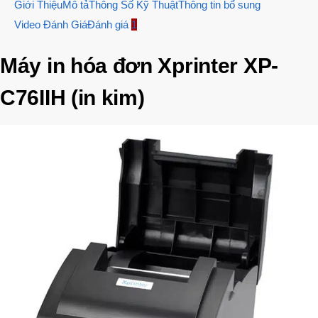
Giới Thiệu
Mô tả
Thông Số Kỹ Thuật
Thông tin bổ sung
Video Đánh Giá
Đánh giá
1
Máy in hóa đơn Xprinter XP-
C76IIH (in kim)