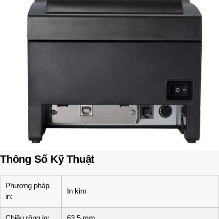
Thông Số Kỹ Thuật
Phương pháp
In kim
in:
Chiều rộng in:
63,5 mm