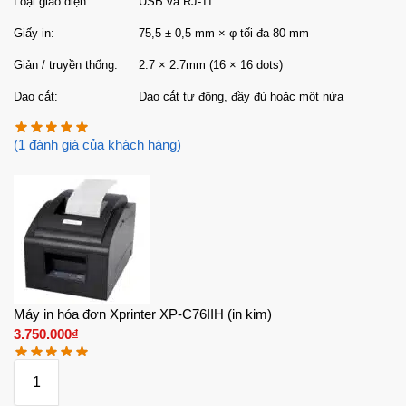
Loại giao diện:
USB và RJ-11
Giấy in:
75,5 ± 0,5 mm × φ tối đa 80 mm
Giản / truyền thống:
2.7 × 2.7mm (16 × 16 dots)
Dao cắt:
Dao cắt tự động, đầy đủ hoặc một nửa
(
1
đánh giá của khách hàng)
Máy in hóa đơn Xprinter XP-C76IIH (in kim)
3.750.000
₫