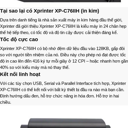
Tại sao lại có Xprinter XP-C76IIH (in kim)
Dựa trên danh tiếng là nhà sản xuất máy in kim hàng đầu thế giới,
Xprinter đã giới thiệu Xprinter XP-C76IIH là kiểu máy in 24 chân hẹp
thế hệ tiếp theo, có tốc độ và độ tin cậy được cải thiện đáng kể.
Tốc độ cực cao
Xprinter XP-C76IIH có bộ nhớ đệm dữ liệu đầu vào 128KB, gấp đôi
so với người tiền nhiệm của nó. Điều này cho phép nó đạt được tốc
độ in cao lên đến 416 ký tự mỗi giây ở 12 CPI – hoặc nhanh hơn gần
40% so với kiểu máy mà nó thay thế.
Kết nối linh hoạt
Với các tùy chọn USB, Serial và Parallel Interface tích hợp, Xprinter
XP-C76IIH có thể kết nối với bất kỳ thiết bị đầu ra nào mà bạn cần.
Định hướng dấu đen, hỗ trợ chức năng in hóa đơn. Hỗ trợ in hai
chiều.