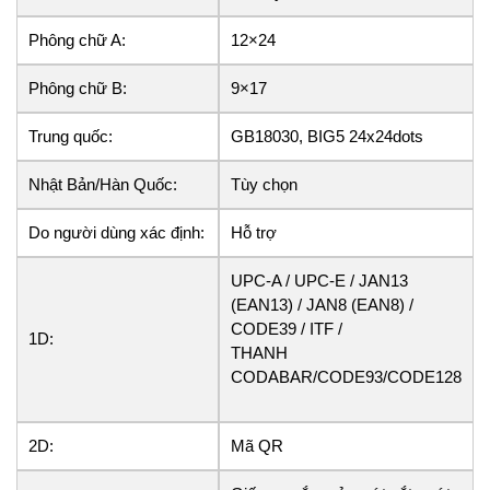
Phông chữ A:
12×24
Phông chữ B:
9×17
Trung quốc:
GB18030, BIG5 24x24dots
Nhật Bản/Hàn Quốc:
Tùy chọn
Do người dùng xác định:
Hỗ trợ
UPC-A / UPC-E / JAN13
(EAN13) / JAN8 (EAN8) /
CODE39 / ITF /
1D:
THANH
CODABAR/CODE93/CODE128
2D:
Mã QR