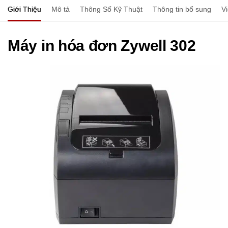
Giới Thiệu
Mô tả
Thông Số Kỹ Thuật
Thông tin bổ sung
V
Máy in hóa đơn Zywell 302