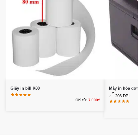
Giấy in bill K80
Máy in hóa đơ
203 DPI
Chỉ từ:
7.000
₫