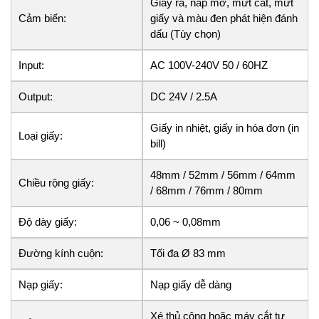
Giấy ra, nắp mở, mứt cắt, mứt
Cảm biến:
giấy và màu đen phát hiện đánh
dấu (Tùy chọn)
Input:
AC 100V-240V 50 / 60HZ
Output:
DC 24V / 2.5A
Giấy in nhiệt, giấy in hóa đơn (in
Loại giấy:
bill)
48mm / 52mm / 56mm / 64mm
Chiều rộng giấy:
/ 68mm / 76mm / 80mm
Độ dày giấy:
0,06 ~ 0,08mm
Đường kính cuộn:
Tối đa Ø 83 mm
Nạp giấy:
Nạp giấy dễ dàng
Xé thủ công hoặc máy cắt tự