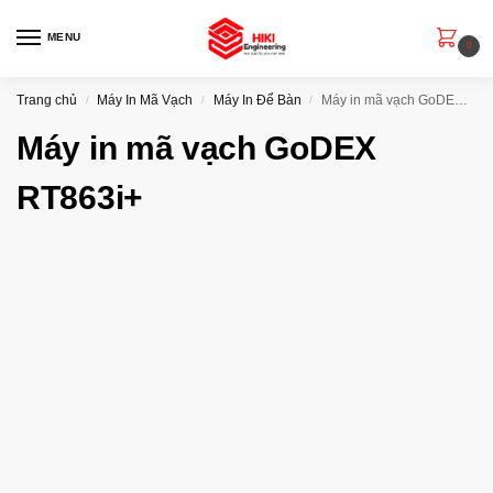
MENU
0
Trang chủ
Máy In Mã Vạch
Máy In Để Bàn
Máy in mã vạch GoDEX RT863i+
/
/
/
Máy in mã vạch GoDEX
RT863i+