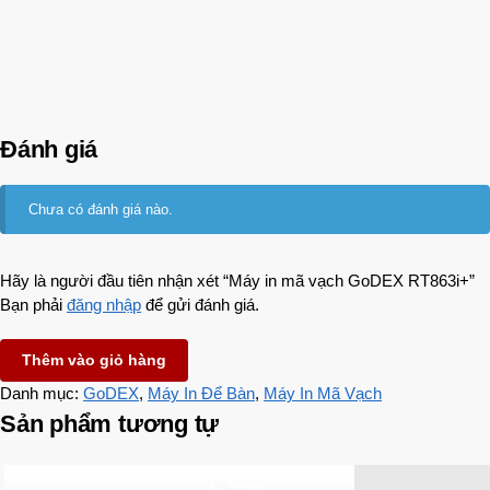
Đánh giá
Chưa có đánh giá nào.
Hãy là người đầu tiên nhận xét “Máy in mã vạch GoDEX RT863i+”
Bạn phải
đăng nhập
để gửi đánh giá.
Thêm vào giỏ hàng
Danh mục:
GoDEX
,
Máy In Để Bàn
,
Máy In Mã Vạch
Sản phẩm tương tự