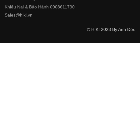
Khiếu Nại & Bảo Hành 0908611790
Sales@hiki.vn
© HIKI 2023 By Anh Đức