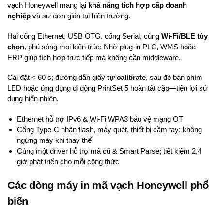
vạch Honeywell mang lại
khả năng tích hợp cấp doanh
nghiệp
và sự đơn giản tại hiện trường.
Hai cổng Ethernet, USB OTG, cổng Serial, cùng
Wi-Fi/BLE tùy
chọn
, phủ sóng mọi kiến trúc; Nhờ plug-in PLC, WMS hoặc
ERP giúp tích hợp trực tiếp mà không cần middleware.
Cài đặt < 60 s; đường dẫn giấy
tự calibrate
, sau đó bàn phím
LED hoặc ứng dụng di động PrintSet 5 hoàn tất cặp—tiện lợi sử
dụng hiển nhiên.
Ethernet hỗ trợ IPv6 & Wi-Fi WPA3 bảo vệ mạng OT
Cổng Type-C nhận flash, máy quét, thiết bị cầm tay: không
ngừng máy khi thay thế
Cùng một driver hỗ trợ mã cũ & Smart Parse; tiết kiệm 2,4
giờ phát triển cho mỗi công thức
Các dòng máy in mã vạch Honeywell phổ
biến