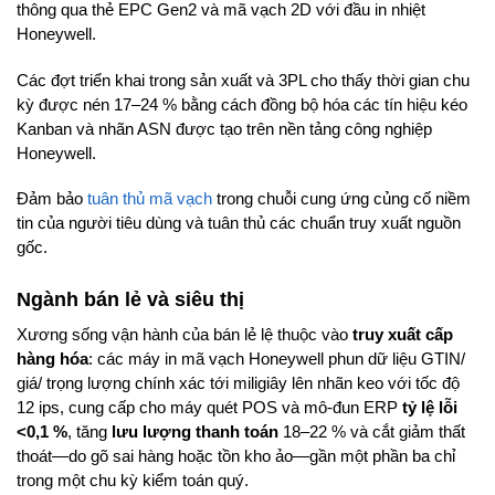
thông qua thẻ EPC Gen2 và mã vạch 2D với đầu in nhiệt
Honeywell.
Các đợt triển khai trong sản xuất và 3PL cho thấy thời gian chu
kỳ được nén 17–24 % bằng cách đồng bộ hóa các tín hiệu kéo
Kanban và nhãn ASN được tạo trên nền tảng công nghiệp
Honeywell.
Đảm bảo
tuân thủ mã vạch
trong chuỗi cung ứng củng cố niềm
tin của người tiêu dùng và tuân thủ các chuẩn truy xuất nguồn
gốc.
Ngành bán lẻ và siêu thị
Xương sống vận hành của bán lẻ lệ thuộc vào
truy xuất cấp
hàng hóa
: các máy in mã vạch Honeywell phun dữ liệu GTIN/
giá/ trọng lượng chính xác tới miligiây lên nhãn keo với tốc độ
12 ips, cung cấp cho máy quét POS và mô-đun ERP
tỷ lệ lỗi
<0,1 %
, tăng
lưu lượng thanh toán
18–22 % và cắt giảm thất
thoát—do gõ sai hàng hoặc tồn kho ảo—gần một phần ba chỉ
trong một chu kỳ kiểm toán quý.