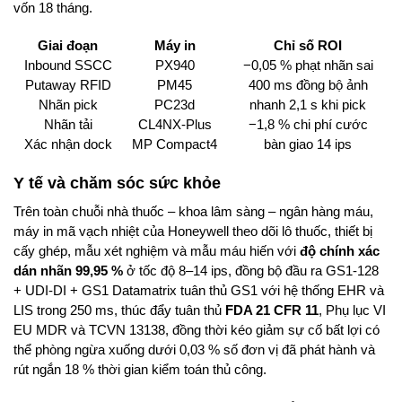
vốn 18 tháng.
Giai đoạn
Máy in
Chỉ số ROI
Inbound SSCC
PX940
−0,05 % phạt nhãn sai
Putaway RFID
PM45
400 ms đồng bộ ảnh
Nhãn pick
PC23d
nhanh 2,1 s khi pick
Nhãn tải
CL4NX-Plus
−1,8 % chi phí cước
Xác nhận dock
MP Compact4
bàn giao 14 ips
Y tế và chăm sóc sức khỏe
Trên toàn chuỗi nhà thuốc – khoa lâm sàng – ngân hàng máu,
máy in mã vạch nhiệt của Honeywell theo dõi lô thuốc, thiết bị
cấy ghép, mẫu xét nghiệm và mẫu máu hiến với
độ chính xác
dán nhãn 99,95 %
ở tốc độ 8–14 ips, đồng bộ đầu ra GS1-128
+ UDI-DI + GS1 Datamatrix tuân thủ GS1 với hệ thống EHR và
LIS trong 250 ms, thúc đẩy tuân thủ
FDA 21 CFR 11
, Phụ lục VI
EU MDR và TCVN 13138, đồng thời kéo giảm sự cố bất lợi có
thể phòng ngừa xuống dưới 0,03 % số đơn vị đã phát hành và
rút ngắn 18 % thời gian kiểm toán thủ công.