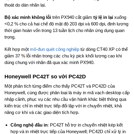
thoát do dán nhãn lại.
Bộ xác minh không lỗi
trên PX940 cắt giảm
tỷ lệ in lại
xuống
<0,2 % cho cả hai chế độ mật độ 203 dpi và 600 dpi, định lượng
thời gian hoàn vốn trong 13 tuần lịch cho nhãn ứng dụng quan
trọng.
Kết hợp một
mô-đun quét công nghiệp
từ dòng CT40 XP có thể
giảm 37 % lỗi nhãn trong các chu kỳ pick khối lượng cao khi
dùng chung với nhãn đã qua xác minh PX940.
Honeywell PC42T so với PC42D
Một phân tích từng điểm cho thấy PC42T và PC42D của
Honeywell, cùng được phân loại là máy in mã vạch desktop cấp
nhập cảnh, phục vụ các nhu cầu vận hành khác biệt thông qua
kiến trúc chỉ in nhiệt trực tiếp đối lập với in chuyển nhiệt, khả
năng cơ khí và các giao diện tích hợp.
Công nghệ đầu in
: PC42T hỗ trợ in chuyển nhiệt kép kết
hợp và in nhiệt trực tiếp của Honeywell; PC42D chỉ xử lý in