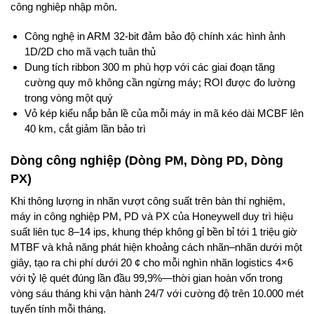
công nghiệp nhập môn.
Công nghệ in ARM 32-bit đảm bảo độ chính xác hình ảnh
1D/2D cho mã vạch tuân thủ
Dung tích ribbon 300 m phù hợp với các giai đoạn tăng
cường quy mô không cần ngừng máy; ROI được đo lường
trong vòng một quý
Vỏ kép kiểu nắp bản lề của mỗi máy in mã kéo dài MCBF lên
40 km, cắt giảm lần bảo trì
Dòng công nghiệp (Dòng PM, Dòng PD, Dòng
PX)
Khi thông lượng in nhãn vượt công suất trên bàn thí nghiệm,
máy in công nghiệp PM, PD và PX của Honeywell duy trì hiệu
suất liên tục 8–14 ips, khung thép không gỉ bền bỉ tới 1 triệu giờ
MTBF và khả năng phát hiện khoảng cách nhãn–nhãn dưới một
giây, tạo ra chi phí dưới 20 ¢ cho mỗi nghìn nhãn logistics 4×6
với tỷ lệ quét đúng lần đầu 99,9%—thời gian hoàn vốn trong
vòng sáu tháng khi vận hành 24/7 với cường độ trên 10.000 mét
tuyến tính mỗi tháng.