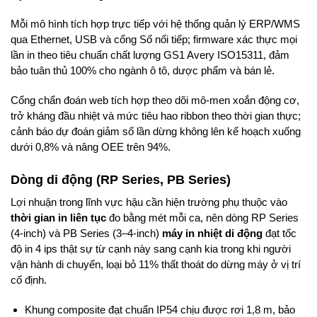
Mỗi mô hình tích hợp trực tiếp với hệ thống quản lý ERP/WMS
qua Ethernet, USB và cổng Số nối tiếp; firmware xác thực mọi
lần in theo tiêu chuẩn chất lượng GS1 Avery ISO15311, đảm
bảo tuân thủ 100% cho ngành ô tô, dược phẩm và bán lẻ.
Cổng chẩn đoán web tích hợp theo dõi mô-men xoắn động cơ,
trở kháng đầu nhiệt và mức tiêu hao ribbon theo thời gian thực;
cảnh báo dự đoán giảm số lần dừng không lên kế hoạch xuống
dưới 0,8% và nâng OEE trên 94%.
Dòng di động (RP Series, PB Series)
Lợi nhuận trong lĩnh vực hậu cần hiện trường phụ thuộc vào
thời gian in liên tục
đo bằng mét mỗi ca, nên dòng RP Series
(4-inch) và PB Series (3–4-inch)
máy in nhiệt di động
đạt tốc
độ in 4 ips thật sự từ cạnh này sang cạnh kia trong khi người
vận hành di chuyển, loại bỏ 11% thất thoát do dừng máy ở vị trí
cố định.
Khung composite đạt chuẩn IP54 chịu được rơi 1,8 m, bảo