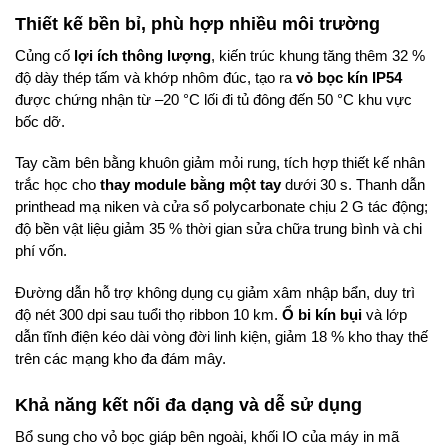
Thiết kế bền bỉ, phù hợp nhiều môi trường
Củng cố
lợi ích thông lượng
, kiến trúc khung tăng thêm 32 %
độ dày thép tấm và khớp nhôm đúc, tạo ra
vỏ bọc kín IP54
được chứng nhận từ –20 °C lối đi tủ đông đến 50 °C khu vực
bốc dỡ.
Tay cầm bên bằng khuôn giảm mỏi rung, tích hợp thiết kế nhân
trắc học cho
thay module bằng một tay
dưới 30 s. Thanh dẫn
printhead mạ niken và cửa sổ polycarbonate chịu 2 G tác động;
độ bền vật liệu giảm 35 % thời gian sửa chữa trung bình và chi
phí vốn.
Đường dẫn hỗ trợ không dụng cụ giảm xâm nhập bẩn, duy trì
độ nét 300 dpi sau tuổi thọ ribbon 10 km.
Ổ bi kín bụi
và lớp
dẫn tĩnh điện kéo dài vòng đời linh kiện, giảm 18 % kho thay thế
trên các mạng kho đa đám mây.
Khả năng kết nối đa dạng và dễ sử dụng
Bổ sung cho vỏ bọc giáp bên ngoài, khối IO của máy in mã