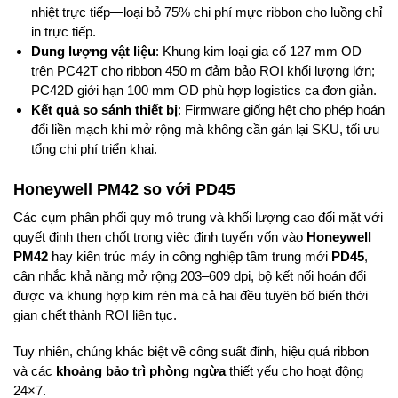
nhiệt trực tiếp—loại bỏ 75% chi phí mực ribbon cho luồng chỉ
in trực tiếp.
Dung lượng vật liệu
: Khung kim loại gia cố 127 mm OD
trên PC42T cho ribbon 450 m đảm bảo ROI khối lượng lớn;
PC42D giới hạn 100 mm OD phù hợp logistics ca đơn giản.
Kết quả so sánh thiết bị
: Firmware giống hệt cho phép hoán
đổi liền mạch khi mở rộng mà không cần gán lại SKU, tối ưu
tổng chi phí triển khai.
Honeywell PM42 so với PD45
Các cụm phân phối quy mô trung và khối lượng cao đối mặt với
quyết định then chốt trong việc định tuyến vốn vào
Honeywell
PM42
hay kiến trúc máy in công nghiệp tầm trung mới
PD45
,
cân nhắc khả năng mở rộng 203–609 dpi, bộ kết nối hoán đổi
được và khung hợp kim rèn mà cả hai đều tuyên bố biến thời
gian chết thành ROI liên tục.
Tuy nhiên, chúng khác biệt về công suất đỉnh, hiệu quả ribbon
và các
khoảng bảo trì phòng ngừa
thiết yếu cho hoạt động
24×7.