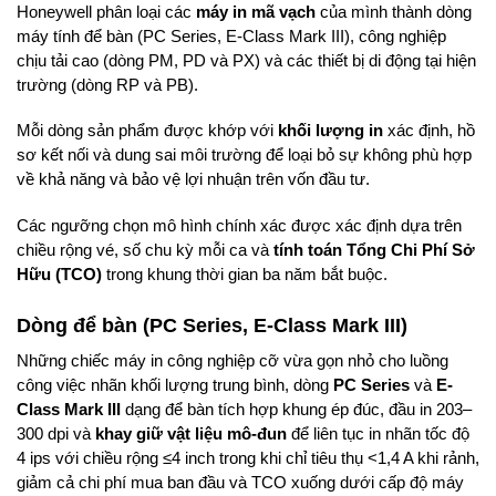
Honeywell phân loại các
máy in mã vạch
của mình thành dòng
máy tính để bàn (PC Series, E-Class Mark III), công nghiệp
chịu tải cao (dòng PM, PD và PX) và các thiết bị di động tại hiện
trường (dòng RP và PB).
Mỗi dòng sản phẩm được khớp với
khối lượng in
xác định, hồ
sơ kết nối và dung sai môi trường để loại bỏ sự không phù hợp
về khả năng và bảo vệ lợi nhuận trên vốn đầu tư.
Các ngưỡng chọn mô hình chính xác được xác định dựa trên
chiều rộng vé, số chu kỳ mỗi ca và
tính toán Tổng Chi Phí Sở
Hữu (TCO)
trong khung thời gian ba năm bắt buộc.
Dòng để bàn (PC Series, E-Class Mark III)
Những chiếc máy in công nghiệp cỡ vừa gọn nhỏ cho luồng
công việc nhãn khối lượng trung bình, dòng
PC Series
và
E-
Class Mark III
dạng để bàn tích hợp khung ép đúc, đầu in 203–
300 dpi và
khay giữ vật liệu mô-đun
để liên tục in nhãn tốc độ
4 ips với chiều rộng ≤4 inch trong khi chỉ tiêu thụ <1,4 A khi rảnh,
giảm cả chi phí mua ban đầu và TCO xuống dưới cấp độ máy