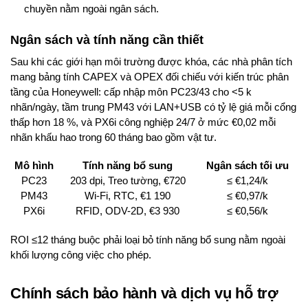
chuyền nằm ngoài ngân sách.
Ngân sách và tính năng cần thiết
Sau khi các giới hạn môi trường được khóa, các nhà phân tích
mang bảng tính CAPEX và OPEX đối chiếu với kiến trúc phân
tầng của Honeywell: cấp nhập môn PC23/43 cho <5 k
nhãn/ngày, tầm trung PM43 với LAN+USB có tỷ lệ giá mỗi cổng
thấp hơn 18 %, và PX6i công nghiệp 24/7 ở mức €0,02 mỗi
nhãn khấu hao trong 60 tháng bao gồm vật tư.
Mô hình
Tính năng bổ sung
Ngân sách tối ưu
PC23
203 dpi, Treo tường, €720
≤ €1,24/k
PM43
Wi-Fi, RTC, €1 190
≤ €0,97/k
PX6i
RFID, ODV-2D, €3 930
≤ €0,56/k
ROI ≤12 tháng buộc phải loại bỏ tính năng bổ sung nằm ngoài
khối lượng công việc cho phép.
Chính sách bảo hành và dịch vụ hỗ trợ