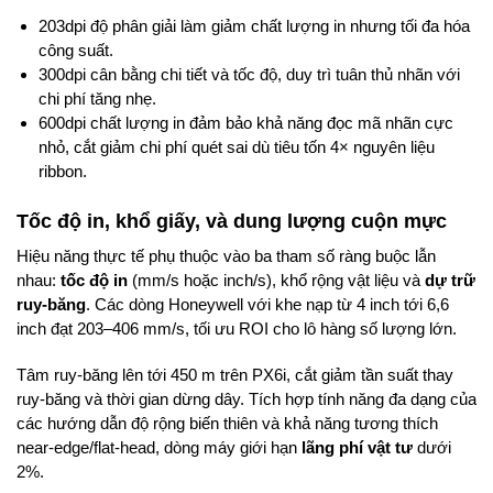
203dpi độ phân giải làm giảm chất lượng in nhưng tối đa hóa
công suất.
300dpi cân bằng chi tiết và tốc độ, duy trì tuân thủ nhãn với
chi phí tăng nhẹ.
600dpi chất lượng in đảm bảo khả năng đọc mã nhãn cực
nhỏ, cắt giảm chi phí quét sai dù tiêu tốn 4× nguyên liệu
ribbon.
Tốc độ in, khổ giấy, và dung lượng cuộn mực
Hiệu năng thực tế phụ thuộc vào ba tham số ràng buộc lẫn
nhau:
tốc độ in
(mm/s hoặc inch/s), khổ rộng vật liệu và
dự trữ
ruy-băng
. Các dòng Honeywell với khe nạp từ 4 inch tới 6,6
inch đạt 203–406 mm/s, tối ưu ROI cho lô hàng số lượng lớn.
Tâm ruy-băng lên tới 450 m trên PX6i, cắt giảm tần suất thay
ruy-băng và thời gian dừng dây. Tích hợp tính năng đa dạng của
các hướng dẫn độ rộng biến thiên và khả năng tương thích
near-edge/flat-head, dòng máy giới hạn
lãng phí vật tư
dưới
2%.