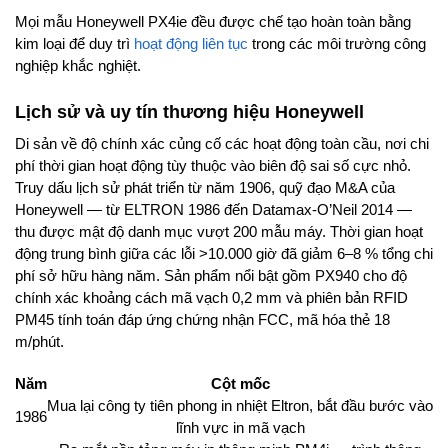
Mọi mẫu Honeywell PX4ie đều được chế tạo hoàn toàn bằng
kim loại để duy trì
hoạt động liên tục
trong các môi trường công
nghiệp khắc nghiệt.
Lịch sử và uy tín thương hiệu Honeywell
Di sản về độ chính xác củng cố các hoạt động toàn cầu, nơi chi
phí thời gian hoạt động tùy thuộc vào biên độ sai số cực nhỏ.
Truy dấu lịch sử phát triển từ năm 1906, quỹ đạo M&A của
Honeywell — từ ELTRON 1986 đến Datamax-O’Neil 2014 —
thu được mật độ danh mục vượt 200 mẫu máy. Thời gian hoạt
động trung bình giữa các lỗi >10.000 giờ đã giảm 6–8 % tổng chi
phí sở hữu hàng năm. Sản phẩm nổi bật gồm PX940 cho độ
chính xác khoảng cách mã vạch 0,2 mm và phiên bản RFID
PM45 tính toán đáp ứng chứng nhận FCC, mã hóa thẻ 18
m/phút.
Năm
Cột mốc
Mua lại công ty tiên phong in nhiệt Eltron, bắt đầu bước vào
1986
lĩnh vực in mã vạch