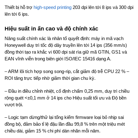
Thiết bị hỗ trợ
high-speed printing
203 dpi lên tới 8 ips và 300 dpi
lên tới 6 ips.
Hiệu suất in ấn cao và độ chính xác
Năng suất chính xác là nhân tố quyết định: máy in mã vạch
Honeywell duy trì tốc độ dây truyền lên tới 14 ips (356 mm/s)
đồng thời tạo ra khắc vi 600 dpi sát rìa giữ mã GTIN, GS1 và
EAN vĩnh viễn trong biên giới ISO/IEC 15416 dạng A.
– ARM lõi tích hợp song song-rip, cắt giảm độ trễ CPU 22 % –
ROI tăng trực tiếp nhờ giảm thời gian chu kỳ.
– Đầu in điều chỉnh nhiệt, cố định chấm 0,25 mm, duy trì chiều
rộng quét <±0,1 mm ở 14 ips cho Hiệu suất tối ưu và Độ bền
vượt trội.
– Logic tạm dừng/thử lại tổng kiểm firmware loại bỏ nhịp sai
đồng bộ, đảm bảo tỉ lệ đậu lần đầu 99,8 % trên một triệu mét
chiều dài, giảm 15 % chi phí dán nhãn mỗi năm.