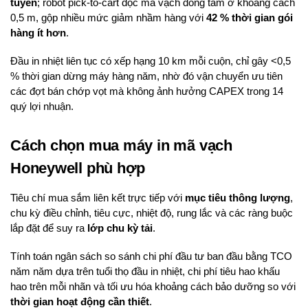
tuyến
; robot pick-to-cart đọc mã vạch đồng tâm ở khoảng cách
0,5 m, gộp nhiều mức giảm nhầm hàng với
42 % thời gian gói
hàng ít hơn
.
Đầu in nhiệt liên tục có xếp hạng 10 km mỗi cuộn, chỉ gây <0,5
% thời gian dừng máy hàng năm, nhờ đó vận chuyển ưu tiên
các đợt bán chớp vọt mà không ảnh hưởng CAPEX trong 14
quý lợi nhuận.
Cách chọn mua máy in mã vạch
Honeywell phù hợp
Tiêu chí mua sắm liên kết trực tiếp với
mục tiêu thông lượng
,
chu kỳ điều chỉnh, tiêu cực, nhiệt độ, rung lắc và các ràng buộc
lắp đặt để suy ra
lớp chu kỳ tải
.
Tính toán ngân sách so sánh chi phí đầu tư ban đầu bằng TCO
năm năm dựa trên tuổi thọ đầu in nhiệt, chi phí tiêu hao khấu
hao trên mỗi nhãn và tối ưu hóa khoảng cách bảo dưỡng so với
thời gian hoạt động cần thiết
.