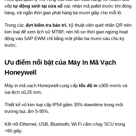
xếp
tự động sinh tại cửa số
xác nhận mã pallet trước khi đóng
hàng, rút ngắn thời gian phát hàng ba mươi giây cho mỗi lô.
Trong các
đợt kiểm tra bảo trì
, kỹ thuật viên quét nhãn QR trên
kim loại để xem lịch sử MTBF, nén hồ sơ thời gian ngừng hoạt
động vào SAP EWM chỉ bằng một phần ba mươi sáu chu kỳ
trước.
Ưu điểm nổi bật của Máy In Mã Vạch
Honeywell
Máy in mã vạch Honeywell cung cấp
tốc độ in
≥305 mm/s và
sai lệch ≤0,25 mm.
Thiết kế vỏ kim loại cấp IP54 giảm 35% downtime trong môi
trường bụi, ẩm 5-95%.
Kết nối Ethernet, USB, Bluetooth, Wi-Fi cắm-chạy SCU trong
<60 giây.