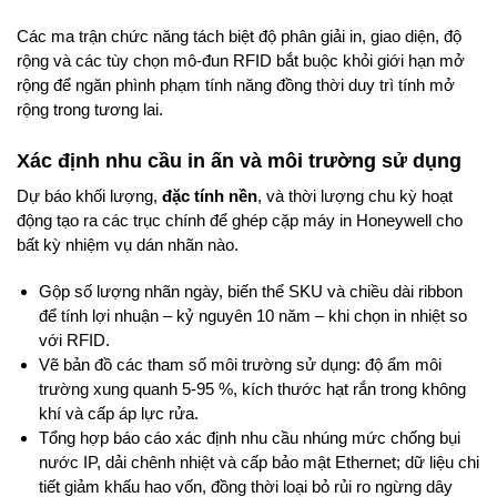
Các ma trận chức năng tách biệt độ phân giải in, giao diện, độ
rộng và các tùy chọn mô-đun RFID bắt buộc khỏi giới hạn mở
rộng để ngăn phình phạm tính năng đồng thời duy trì tính mở
rộng trong tương lai.
Xác định nhu cầu in ấn và môi trường sử dụng
Dự báo khối lượng,
đặc tính nền
, và thời lượng chu kỳ hoạt
động tạo ra các trục chính để ghép cặp máy in Honeywell cho
bất kỳ nhiệm vụ dán nhãn nào.
Gộp số lượng nhãn ngày, biến thể SKU và chiều dài ribbon
để tính lợi nhuận – kỷ nguyên 10 năm – khi chọn in nhiệt so
với RFID.
Vẽ bản đồ các tham số môi trường sử dụng: độ ẩm môi
trường xung quanh 5-95 %, kích thước hạt rắn trong không
khí và cấp áp lực rửa.
Tổng hợp báo cáo xác định nhu cầu nhúng mức chống bụi
nước IP, dải chênh nhiệt và cấp bảo mật Ethernet; dữ liệu chi
tiết giảm khấu hao vốn, đồng thời loại bỏ rủi ro ngừng dây