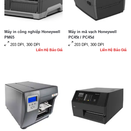
Máy in công nghiệp Honeywell
Máy in mã vạch Honeywell
PM65
PC45t / PC45d
203 DPI, 300 DPI
203 DPI, 300 DPI
Liên Hệ Báo Giá
Liên Hệ Báo Giá