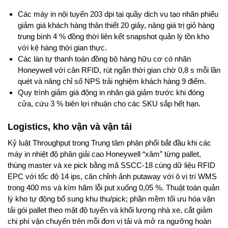
Các máy in nội tuyến 203 dpi tại quầy dịch vụ tạo nhãn phiếu
giảm giá khách hàng thân thiết 20 giây, nâng giá trị giỏ hàng
trung bình 4 % đồng thời liên kết snapshot quản lý tồn kho
với kệ hàng thời gian thực.
Các làn tự thanh toán đồng bộ hàng hữu cơ có nhãn
Honeywell với cân RFID, rút ngắn thời gian chờ 0,8 s mỗi lần
quét và nâng chỉ số NPS trải nghiệm khách hàng 9 điểm.
Quy trình giảm giá động in nhãn giá giảm trước khi đóng
cửa, cứu 3 % biên lợi nhuận cho các SKU sắp hết hạn.
Logistics, kho vận và vận tải
Kỷ luật Throughput trong Trung tâm phân phối bắt đầu khi các
máy in nhiệt độ phân giải cao Honeywell “xăm” từng pallet,
thùng master và xe pick bằng mã SSCC-18 cùng dữ liệu RFID
EPC với tốc độ 14 ips, căn chỉnh ảnh putaway với ô vị trí WMS
trong 400 ms và kìm hãm lỗi put xuống 0,05 %. Thuật toán quản
lý kho tự động bổ sung khu thu/pick; phần mềm tối ưu hóa vận
tải gói pallet theo mật độ tuyến và khối lượng nhà xe, cắt giảm
chi phí vận chuyển trên mỗi đơn vị tải và mở ra ngưỡng hoàn