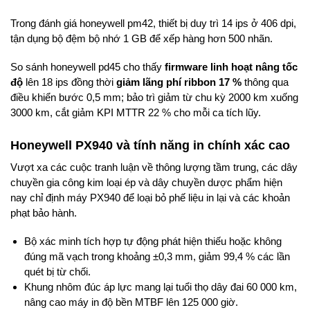
Trong đánh giá honeywell pm42, thiết bị duy trì 14 ips ở 406 dpi,
tận dụng bộ đệm bộ nhớ 1 GB để xếp hàng hơn 500 nhãn.
So sánh honeywell pd45 cho thấy
firmware linh hoạt nâng tốc
độ
lên 18 ips đồng thời
giảm lãng phí ribbon 17 %
thông qua
điều khiển bước 0,5 mm; bảo trì giảm từ chu kỳ 2000 km xuống
3000 km, cắt giảm KPI MTTR 22 % cho mỗi ca tích lũy.
Honeywell PX940 và tính năng in chính xác cao
Vượt xa các cuộc tranh luận về thông lượng tầm trung, các dây
chuyền gia công kim loại ép và dây chuyền dược phẩm hiện
nay chỉ định máy PX940 để loại bỏ phế liệu in lại và các khoản
phạt bảo hành.
Bộ xác minh tích hợp tự động phát hiện thiếu hoặc không
đúng mã vạch trong khoảng ±0,3 mm, giảm 99,4 % các lần
quét bị từ chối.
Khung nhôm đúc áp lực mang lại tuổi thọ dây đai 60 000 km,
nâng cao máy in độ bền MTBF lên 125 000 giờ.