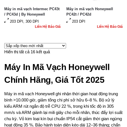
Máy in mã vạch Intermec PC43t
Máy in mã vạch Honeywell
/ PC43d | By Honeywell
PC42t / PC42d
203 DPI, 300 DPI
203 DPI
Liên Hệ Báo Giá
Liên Hệ Báo Giá
Hiển thị tất cả 16 kết quả
Máy In Mã Vạch Honeywell
Chính Hãng, Giá Tốt 2025
Máy in mã vạch Honeywell ghi nhận thời gian hoạt động trung
bình >10.000 giờ, giảm tổng chi phí sở hữu 6–8 %. Bộ xử lý
kiểu ARM rút ngắn độ trễ CPU 22 %, trong khi tốc độ in 305
mm/s và ARM giành lại mili giây cho mỗi nhãn, thúc đẩy lợi suất
chu kỳ. Vỏ kim loại kín bụi chuẩn IP54 cắt giảm thời gian ngừng
hoạt động 35 %. Bảo hành toàn diện kéo dài 12–36 tháng; chẩn