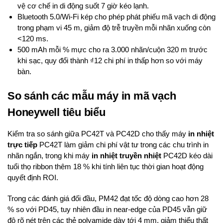
vệ cơ chế in di động suốt 7 giờ kéo lạnh.
Bluetooth 5.0/Wi-Fi kép cho phép phát phiếu mã vạch di động
trong phạm vi 45 m, giảm độ trễ truyền mỗi nhãn xuống còn
<120 ms.
500 mAh mỗi % mực cho ra 3.000 nhãn/cuộn 320 m trước
khi sạc, quy đổi thành ₫12 chi phí in thấp hơn so với máy
bàn.
So sánh các mẫu máy in mã vạch
Honeywell tiêu biểu
Kiểm tra so sánh giữa PC42T và PC42D cho thấy máy
in nhiệt
trực tiếp
PC42T làm giảm chi phí vật tư trong các chu trình in
nhãn ngắn, trong khi máy
in nhiệt truyền nhiệt
PC42D kéo dài
tuổi thọ ribbon thêm 18 % khi tính liên tục thời gian hoạt động
quyết định ROI.
Trong các đánh giá đối đầu, PM42 đạt tốc độ dòng cao hơn 28
% so với PD45, tuy nhiên đầu in near-edge của PD45 vẫn giữ
độ rõ nét trên các thẻ polyamide dày tới 4 mm, giảm thiểu thất