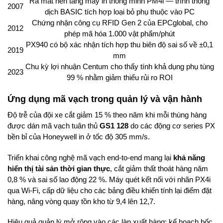
Ra mắt nền tảng máy in thông minh PM4i — trình thông
2007
dịch BASIC tích hợp loại bỏ phụ thuộc vào PC
Chứng nhận công cụ RFID Gen 2 của EPCglobal, cho
2012
phép mã hóa 1.000 vật phẩm/phút
PX940 có bộ xác nhận tích hợp thu biên độ sai số về ±0,1
2019
mm
Chu kỳ lợi nhuận Centum cho thấy tính khả dụng phụ tùng
2023
99 % nhằm giảm thiểu rủi ro ROI
Ứng dụng mã vạch trong quản lý và vận hành
Độ trễ của đội xe cắt giảm 15 % theo năm khi mỗi thùng hàng
được dán mã vạch tuân thủ
GS1 128
do các động cơ series PX
bền bỉ của Honeywell in ở tốc độ 305 mm/s.
Triển khai công nghệ mã vạch end-to-end mang lại
khả năng
hiển thị tài sản thời gian thực
, cắt giảm thất thoát hàng năm
0,8 % và sai số lao động 22 %. Máy quét kết nối với nhãn PX4i
qua Wi-Fi, cấp dữ liệu cho các bảng điều khiển tính lại điểm đặt
hàng, nâng vòng quay tồn kho từ 9,4 lên 12,7.
Hiệu quả quản lý mở rộng vào các làn xuất hàng: kế hoạch bốc