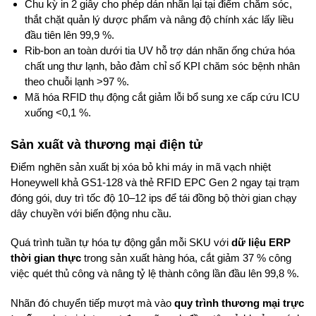
Chu kỳ in 2 giây cho phép dán nhãn lại tại điểm chăm sóc,
thắt chặt quản lý dược phẩm và nâng độ chính xác lấy liều
đầu tiên lên 99,9 %.
Rib-bon an toàn dưới tia UV hỗ trợ dán nhãn ống chứa hóa
chất ung thư lạnh, bảo đảm chỉ số KPI chăm sóc bệnh nhân
theo chuỗi lạnh >97 %.
Mã hóa RFID thụ động cắt giảm lỗi bổ sung xe cấp cứu ICU
xuống <0,1 %.
Sản xuất và thương mại điện tử
Điểm nghẽn sản xuất bị xóa bỏ khi máy in mã vạch nhiệt
Honeywell khả GS1-128 và thẻ RFID EPC Gen 2 ngay tại trạm
đóng gói, duy trì tốc độ 10–12 ips để tái đồng bộ thời gian chạy
dây chuyền với biến động nhu cầu.
Quá trình tuần tự hóa tự động gắn mỗi SKU với
dữ liệu ERP
thời gian thực
trong sản xuất hàng hóa, cắt giảm 37 % công
việc quét thủ công và nâng tỷ lệ thành công lần đầu lên 99,8 %.
Nhãn đó chuyển tiếp mượt mà vào
quy trình thương mại trực