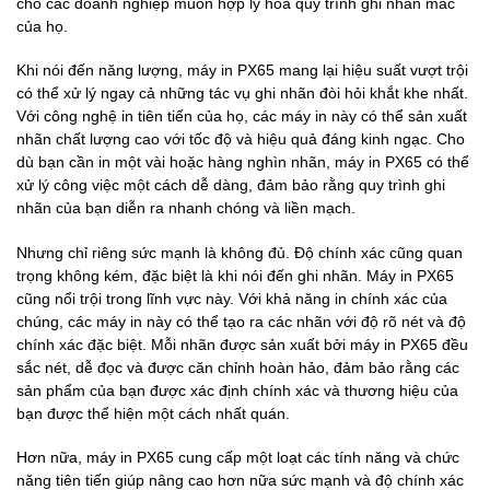
cho các doanh nghiệp muốn hợp lý hóa quy trình ghi nhãn mác
của họ.
Khi nói đến năng lượng, máy in PX65 mang lại hiệu suất vượt trội
có thể xử lý ngay cả những tác vụ ghi nhãn đòi hỏi khắt khe nhất.
Với công nghệ in tiên tiến của họ, các máy in này có thể sản xuất
nhãn chất lượng cao với tốc độ và hiệu quả đáng kinh ngạc. Cho
dù bạn cần in một vài hoặc hàng nghìn nhãn, máy in PX65 có thể
xử lý công việc một cách dễ dàng, đảm bảo rằng quy trình ghi
nhãn của bạn diễn ra nhanh chóng và liền mạch.
Nhưng chỉ riêng sức mạnh là không đủ. Độ chính xác cũng quan
trọng không kém, đặc biệt là khi nói đến ghi nhãn. Máy in PX65
cũng nổi trội trong lĩnh vực này. Với khả năng in chính xác của
chúng, các máy in này có thể tạo ra các nhãn với độ rõ nét và độ
chính xác đặc biệt. Mỗi nhãn được sản xuất bởi máy in PX65 đều
sắc nét, dễ đọc và được căn chỉnh hoàn hảo, đảm bảo rằng các
sản phẩm của bạn được xác định chính xác và thương hiệu của
bạn được thể hiện một cách nhất quán.
Hơn nữa, máy in PX65 cung cấp một loạt các tính năng và chức
năng tiên tiến giúp nâng cao hơn nữa sức mạnh và độ chính xác