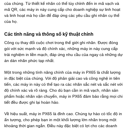
của chúng. Từ thiết kế nhãn có thể tùy chỉnh đến in mã vạch và
mã QR, các máy in này cung cấp cho doanh nghiệp sự linh hoạt
và linh hoạt mà họ cần để đáp ứng các yêu cầu ghi nhãn cụ thể
của họ.
Các tính năng và thông số kỹ thuật chính
Công cụ thay đổi cuộc chơi trong thế giới ghi nhãn. Được đóng
gói với sức mạnh và độ chính xác, những máy in này cung cấp
trải nghiệm in liền mạch, đáp ứng nhu cầu của ngay cả những dự
án dán nhãn phức tạp nhất.
Một trong những tính năng chính của máy in PX65 là chất lượng
in đặc biệt của chúng. Với độ phân giải cao và công nghệ in tiên
tiến, các máy in này có thể tạo ra các nhãn sắc nét và sắc nét với
độ chính xác và rõ ràng. Cho dù bạn cần in mã vạch, nhãn sản
phẩm hoặc nhãn vận chuyển, máy in PX65 đảm bảo rằng mọi chi
tiết đều được ghi lại hoàn hảo.
Về hiệu suất, máy in PX65 là đỉnh cao. Chúng tự hào có tốc độ in
ấn tượng, cho phép bạn in một khối lượng lớn nhãn trong một
khoảng thời gian ngắn. Điều này đặc biệt có lợi cho các doanh