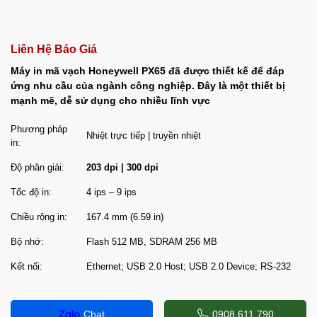
Liên Hệ Báo Giá
Máy in mã vạch Honeywell PX65 đã được thiết kế để đáp
ứng nhu cầu của ngành công nghiệp. Đây là một thiết bị
mạnh mẽ, dễ sử dụng cho nhiều lĩnh vực
Phương pháp
Nhiệt trực tiếp | truyền nhiệt
in:
Độ phân giải:
203 dpi | 300 dpi
Tốc độ in:
4 ips – 9 ips
Chiều rộng in:
167.4 mm (6.59 in)
Bộ nhớ:
Flash 512 MB, SDRAM 256 MB
Kết nối:
Ethernet; USB 2.0 Host; USB 2.0 Device; RS-232
Chat
0908.611.790