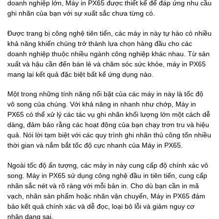
doanh nghiệp lớn, Máy in PX65 được thiết kế để đáp ứng nhu cầu
ghi nhãn của bạn với sự xuất sắc chưa từng có.
Được trang bị công nghệ tiên tiến, các máy in này tự hào có nhiều
khả năng khiến chúng trở thành lựa chọn hàng đầu cho các
doanh nghiệp thuộc nhiều ngành công nghiệp khác nhau. Từ sản
xuất và hậu cần đến bán lẻ và chăm sóc sức khỏe, máy in PX65
mang lại kết quả đặc biệt bất kể ứng dụng nào.
Một trong những tính năng nổi bật của các máy in này là tốc độ
vô song của chúng. Với khả năng in nhanh như chớp, Máy in
PX65 có thể xử lý các tác vụ ghi nhãn khối lượng lớn một cách dễ
dàng, đảm bảo rằng các hoạt động của bạn chạy trơn tru và hiệu
quả. Nói lời tạm biệt với các quy trình ghi nhãn thủ công tốn nhiều
thời gian và nắm bắt tốc độ cực nhanh của Máy in PX65.
Ngoài tốc độ ấn tượng, các máy in này cung cấp độ chính xác vô
song. Máy in PX65 sử dụng công nghệ đầu in tiên tiến, cung cấp
nhãn sắc nét và rõ ràng với mỗi bản in. Cho dù bạn cần in mã
vạch, nhãn sản phẩm hoặc nhãn vận chuyển, Máy in PX65 đảm
bảo kết quả chính xác và dễ đọc, loại bỏ lỗi và giảm nguy cơ
nhận dạng sai.