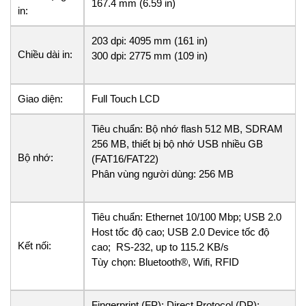
167.4 mm (6.59 in)
in:
203 dpi: 4095 mm (161 in)
Chiều dài in:
300 dpi: 2775 mm (109 in)
Giao diện:
Full Touch LCD
Tiêu chuẩn: Bộ nhớ flash 512 MB, SDRAM
256 MB, thiết bị bộ nhớ USB nhiều GB
Bộ nhớ:
(FAT16/FAT22)
Phân vùng người dùng: 256 MB
Tiêu chuẩn: Ethernet 10/100 Mbp; USB 2.0
Host tốc độ cao; USB 2.0 Device tốc độ
Kết nối:
cao; RS-232, up to 115.2 KB/s
Tùy chọn: Bluetooth®, Wifi, RFID
Fingerprint (FP); Direct Protocol (DP);