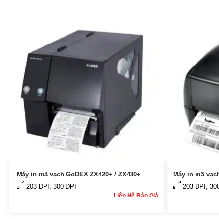
Máy in mã vạch GoDEX ZX420+ / ZX430+
Máy in mã va
203 DPI, 300 DPI
203 DPI, 30
Liên Hệ Báo Giá