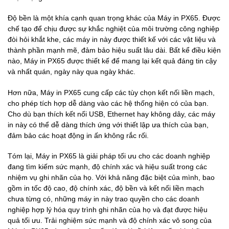
Độ bền là một khía cạnh quan trọng khác của Máy in PX65. Được
chế tạo để chịu được sự khắc nghiệt của môi trường công nghiệp
đòi hỏi khắt khe, các máy in này được thiết kế với các vật liệu và
thành phần mạnh mẽ, đảm bảo hiệu suất lâu dài. Bất kể điều kiện
nào, Máy in PX65 được thiết kế để mang lại kết quả đáng tin cậy
và nhất quán, ngày này qua ngày khác.
Hơn nữa, Máy in PX65 cung cấp các tùy chọn kết nối liền mạch,
cho phép tích hợp dễ dàng vào các hệ thống hiện có của bạn.
Cho dù bạn thích kết nối USB, Ethernet hay không dây, các máy
in này có thể dễ dàng thích ứng với thiết lập ưa thích của bạn,
đảm bảo các hoạt động in ấn không rắc rối.
Tóm lại, Máy in PX65 là giải pháp tối ưu cho các doanh nghiệp
đang tìm kiếm sức mạnh, độ chính xác và hiệu suất trong các
nhiệm vụ ghi nhãn của họ. Với khả năng đặc biệt của mình, bao
gồm in tốc độ cao, độ chính xác, độ bền và kết nối liền mạch
chưa từng có, những máy in này trao quyền cho các doanh
nghiệp hợp lý hóa quy trình ghi nhãn của họ và đạt được hiệu
quả tối ưu. Trải nghiệm sức mạnh và độ chính xác vô song của