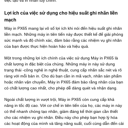
việc tạo và in nhãn tùy chỉnh.
Lợi ích của việc sử dụng cho hiệu suất ghi nhãn liền
mạch
Máy in PX65 mang lại vô số lợi ích khi nói đến hiệu suất ghi nhãn
liền mạch. Những máy in tiên tiến này được thiết kế để giải phóng
sức mạnh và độ chính xác, đảm bảo rằng các nhiệm vụ ghi nhãn
của bạn được thực hiện hoàn hảo và hiệu quả.
Một trong những lợi ích chính của việc sử dụng Máy in PX65 là
chất lượng in đặc biệt của chúng. Những máy in này sử dụng
trạng thái -công nghệ in nghệ thuật, cung cấp nhãn sắc nét và rõ
ràng với mỗi bản in. Cho dù bạn cần in mã vạch, nhãn sản phẩm
hoặc nhãn vận chuyển, Máy in PX65 đảm bảo rằng nhãn của bạn
có chất lượng cao nhất, cho phép dễ dàng quét và nhận dạng.
Ngoài chất lượng in vượt trội, Máy in PX65 còn cung cấp khả
năng in tốc độ cao. Với cơ chế in tiên tiến của họ, các máy in này
có thể nhanh chóng tạo nhãn, giảm đáng kể thời gian cần thiết
cho các nhiệm vụ ghi nhãn. Điều này cho phép bạn hợp lý hóa
các hoạt động của mình và tăng năng suất, cuối cùng dẫn đến cải