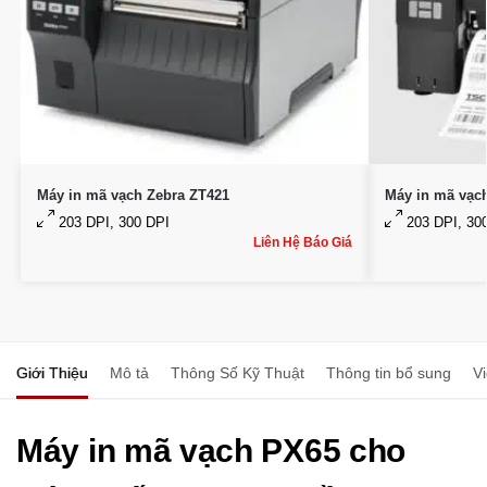
Máy in mã vạch Zebra ZT421
Máy in mã vạc
203 DPI, 300 DPI
203 DPI, 30
Liên Hệ Báo Giá
Giới Thiệu
Mô tả
Thông Số Kỹ Thuật
Thông tin bổ sung
V
Máy in mã vạch PX65 cho