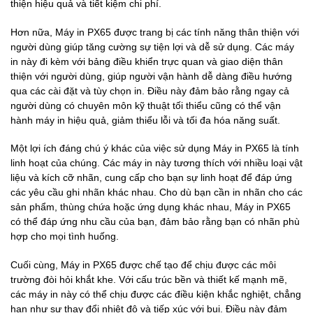
thiện hiệu quả và tiết kiệm chi phí.
Hơn nữa, Máy in PX65 được trang bị các tính năng thân thiện với
người dùng giúp tăng cường sự tiện lợi và dễ sử dụng. Các máy
in này đi kèm với bảng điều khiển trực quan và giao diện thân
thiện với người dùng, giúp người vận hành dễ dàng điều hướng
qua các cài đặt và tùy chọn in. Điều này đảm bảo rằng ngay cả
người dùng có chuyên môn kỹ thuật tối thiểu cũng có thể vận
hành máy in hiệu quả, giảm thiểu lỗi và tối đa hóa năng suất.
Một lợi ích đáng chú ý khác của việc sử dụng Máy in PX65 là tính
linh hoạt của chúng. Các máy in này tương thích với nhiều loại vật
liệu và kích cỡ nhãn, cung cấp cho bạn sự linh hoạt để đáp ứng
các yêu cầu ghi nhãn khác nhau. Cho dù bạn cần in nhãn cho các
sản phẩm, thùng chứa hoặc ứng dụng khác nhau, Máy in PX65
có thể đáp ứng nhu cầu của bạn, đảm bảo rằng bạn có nhãn phù
hợp cho mọi tình huống.
Cuối cùng, Máy in PX65 được chế tạo để chịu được các môi
trường đòi hỏi khắt khe. Với cấu trúc bền và thiết kế mạnh mẽ,
các máy in này có thể chịu được các điều kiện khắc nghiệt, chẳng
hạn như sự thay đổi nhiệt độ và tiếp xúc với bụi. Điều này đảm