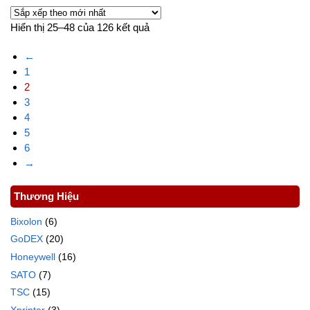
Hiển thị 25–48 của 126 kết quả
←
1
2
3
4
5
6
→
Thương Hiệu
Bixolon
(6)
GoDEX
(20)
Honeywell
(16)
SATO
(7)
TSC
(15)
Xprinter
(3)