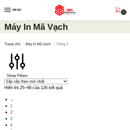
MENU
0
Máy In Mã Vạch
Trang chủ
Máy In Mã Vạch
Trang 2
/
/
Show Filters
Hiển thị 25–48 của 126 kết quả
←
1
2
3
4