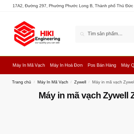
17A2, Đường 297, Phường Phước Long B, Thành phố Thủ Đức
Tìm kiếm
Máy In Mã Vạch
Máy In Hoá Đơn
Pos Bán Hàng
Máy Q
Trang chủ
Máy In Mã Vạch
Zywell
Máy in mã vạch Zywe
/
/
/
Máy in mã vạch Zywell 