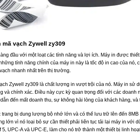
in mã vạch Zywell zy309
hàng đầu với một loạt các tính năng và lợi ích. Máy in được thi
hững tính năng chính của máy in này là tốc độ in cao của nó, có
vạch nhanh nhất trên thị trường.
ạch Zywell zy309 là chất lượng in vượt trội của nó. Máy in sử 
ng và chính xác. Điều này cực kỳ quan trọng đối với các doanh
ể dẫn đến mất doanh thu, sự không hài lòng của khách hàng, và 
rang bị dung lượng bộ nhớ lớn và có thể lưu trữ lên đến 8MB d
lớn vì nó loại bỏ sự cần thiết phải liên tục tải lại máy in với 
 5, UPC-A và UPC-E, làm cho nó trở thành một thiết bị linh ho