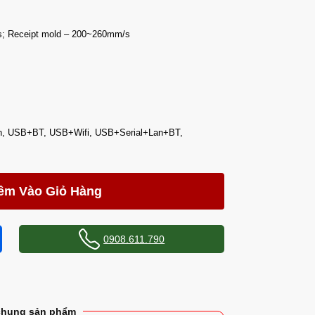
s; Receipt mold – 200~260mm/s
n, USB+BT, USB+Wifi, USB+Serial+Lan+BT,
êm Vào Giỏ Hàng
0908.611.790
chung sản phẩm