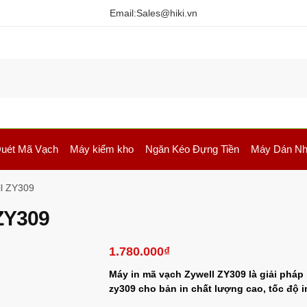
Email:
Sales@hiki.vn
uét Mã Vạch
Máy kiểm kho
Ngăn Kéo Đựng Tiền
Máy Dán Nh
ll ZY309
ZY309
1.780.000
₫
Máy in mã vạch Zywell ZY309 là giải pháp 
zy309 cho bản in chất lượng cao, tốc độ i