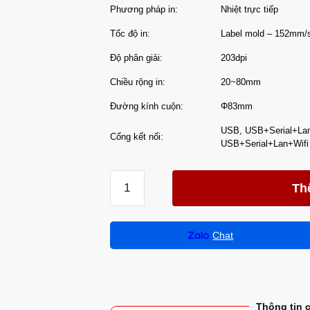
Phương pháp in:
Nhiệt trực tiếp
Tốc độ in:
Label mold – 152mm/
Độ phân giải:
203dpi
Chiều rộng in:
20~80mm
Đường kính cuộn:
Φ83mm
USB, USB+Serial+La
Cổng kết nối:
USB+Serial+Lan+Wifi
Th
Chat
Thông tin 