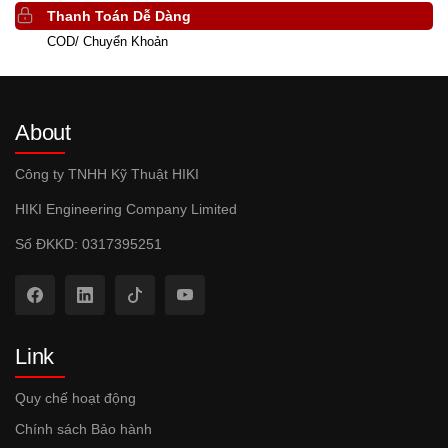
Thanh Toán Dễ Dàng
COD/ Chuyển Khoản
About
Công ty TNHH Kỹ Thuật HIKI
HIKI Engineering Company Limited
Số ĐKKD: 0317395251
Link
Quy chế hoạt động
Chính sách Bảo hành