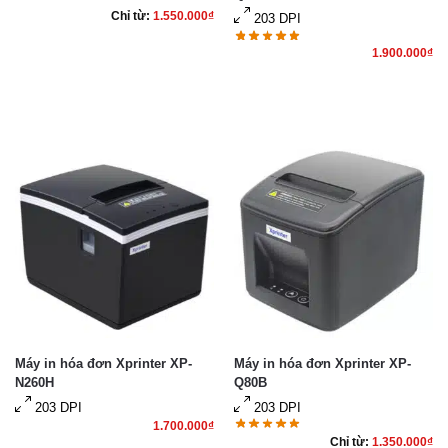
Chỉ từ:
1.550.000
₫
203 DPI
1.900.000
₫
Máy in hóa đơn Xprinter XP-
Máy in hóa đơn Xprinter XP-
N260H
Q80B
203 DPI
203 DPI
1.700.000
₫
Chỉ từ:
1.350.000
₫