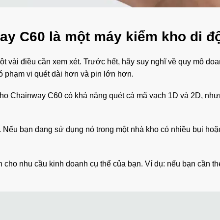
way C60 là một máy kiểm kho di đ
 vài điều cần xem xét. Trước hết, hãy suy nghĩ về quy mô doa
 có phạm vi quét dài hơn và pin lớn hơn.
 kho Chainway C60 có khả năng quét cả mã vạch 1D và 2D, nhưn
. Nếu bạn đang sử dụng nó trong một nhà kho có nhiều bụi hoặc
 cho nhu cầu kinh doanh cụ thể của bạn. Ví dụ: nếu bạn cần the