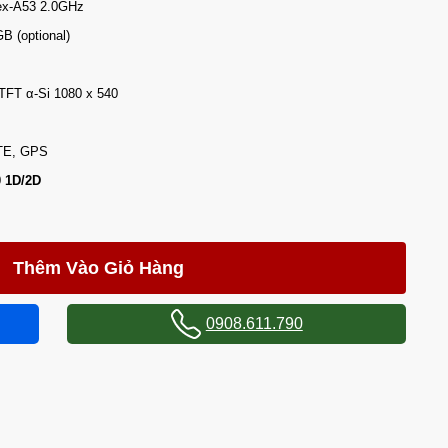
ex-A53 2.0GHz
B (optional)
 TFT α-Si 1080 x 540
LTE, GPS
0
1D/2D
Thêm Vào Giỏ Hàng
0908.611.790