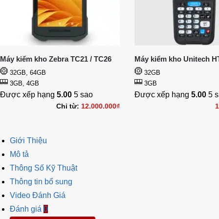
Máy kiểm kho Zebra TC21 / TC26
Máy kiểm kho Unitech H
32GB, 64GB
32GB
3GB, 4GB
3GB
Được xếp hạng
5.00
5 sao
Được xếp hạng
5.00
5 s
Chỉ từ:
12.000.000
₫
1
Giới Thiệu
Mô tả
Thông Số Kỹ Thuật
Thông tin bổ sung
Video Đánh Giá
Đánh giá
0