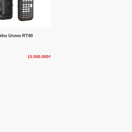
kho Urovo RT40
15.500.000
₫