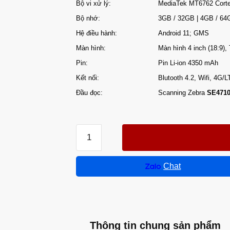
Bộ vi xử lý:
MediaTek MT6762 Cort
Bộ nhớ:
3GB / 32GB | 4GB / 64G
Hệ điều hành:
Android 11; GMS
Màn hình:
Màn hình 4 inch (18:9),
Pin:
Pin Li-ion 4350 mAh
Kết nối:
Blutooth 4.2, Wifi, 4G/
Đầu đọc:
Scanning Zebra
SE471
Chat
Thông tin chung sản phẩm