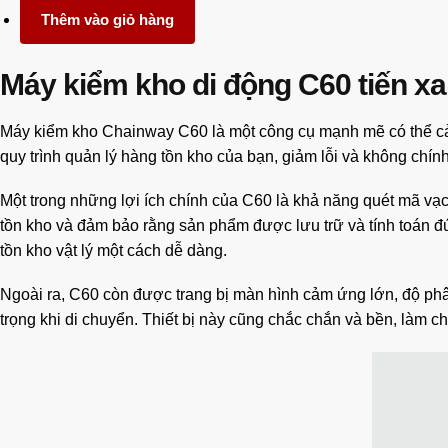
Thêm vào giỏ hàng
Máy kiểm kho di động C60 t
iến x
Máy kiểm kho Chainway C60 là một công cụ mạnh mẽ có thể cải 
quy trình quản lý hàng tồn kho của bạn, giảm lỗi và không chính
Một trong những lợi ích chính của C60 là khả năng quét mã vạ
tồn kho và đảm bảo rằng sản phẩm được lưu trữ và tính toán đú
tồn kho vật lý một cách dễ dàng.
Ngoài ra, C60 còn được trang bị màn hình cảm ứng lớn, độ phân
trọng khi di chuyển. Thiết bị này cũng chắc chắn và bền, làm c