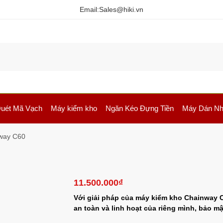
Email:
Sales@hiki.vn
uét Mã Vạch
Máy kiểm kho
Ngăn Kéo Đựng Tiền
Máy Dán Nh
way C60
11.500.000
₫
Với giải pháp của máy kiểm kho Chainway 
an toàn và linh hoạt của riêng mình, bảo m