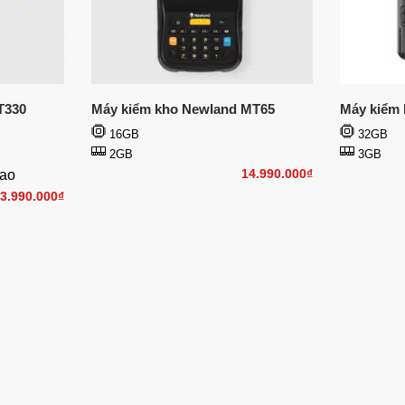
T330
Máy kiểm kho Newland MT65
Máy kiểm 
16GB
32GB
2GB
3GB
14.990.000
₫
ao
3.990.000
₫