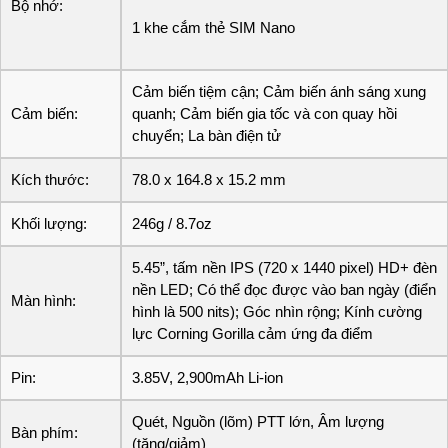
Bộ nhớ:
1 khe cắm thẻ SIM Nano
Cảm biến tiệm cận; Cảm biến ánh sáng xung
Cảm biến:
quanh; Cảm biến gia tốc và con quay hồi
chuyển; La bàn điện tử
Kích thước:
78.0 x 164.8 x 15.2 mm
Khối lượng:
246g / 8.7oz
5.45”, tấm nền IPS (720 x 1440 pixel) HD+ đèn
nền LED; Có thể đọc được vào ban ngày (điển
Màn hình:
hình là 500 nits); Góc nhìn rộng; Kính cường
lực Corning Gorilla cảm ứng đa điểm
Pin:
3.85V, 2,900mAh Li-ion
Quét, Nguồn (lõm) PTT lớn, Âm lượng
Bàn phím:
(tăng/giảm)