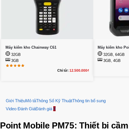
Máy kiểm kho Chainway C61
Máy kiểm kho Po
32GB
32GB, 64GB
3GB
3GB, 4GB
Chỉ từ:
12.500.000
₫
Giới Thiệu
Mô tả
Thông Số Kỹ Thuật
Thông tin bổ sung
Video Đánh Giá
Đánh giá
0
Point Mobile PM75: Thiết bị cầm