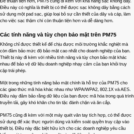
Để thuận tiện hơn, PM75 cũng đi kèm với khả năng sạc không dây.
Điều này có nghĩa là thiết bị có thể được sạc không dây bằng cách
sử dụng một pad sạc, giúp loại bỏ sự cần thiết của dây và cáp, làm
cho việc sạc thậm chí còn thuận tiện hơn và dễ dàng hơn.
Các tính năng và tùy chọn bảo mật trên PM75
Không chỉ được thiết kế để chịu được môi trường khắc nghiệt mà
còn đảm bảo mức độ bảo mật cao nhất cho doanh nghiệp của bạn.
Thiết bị này đi kèm với nhiều tính năng và tùy chọn bảo mật khác
nhau để bảo vệ dữ liệu doanh nghiệp nhạy cảm của bạn khỏi truy
cập trái phép.
Một trong những tính năng bảo mật chính là hỗ trợ của PM75 cho
các giao thức mã hóa khác nhau như WPA/WPA2, 802.1X và AES.
Điều này đảm bảo rằng dữ liệu của bạn được mã hóa trong quá trình
truyền tải, gây khó khăn cho tin tặc đánh chặn và ăn cắp.
PM75 cũng đi kèm với một máy quét vân tay tích hợp, có thể được
sử dụng để xác thực người dùng và kiểm soát quyền truy cập vào
thiết bị. Điều này đặc biệt hữu ích cho các doanh nghiệp yêu cầu