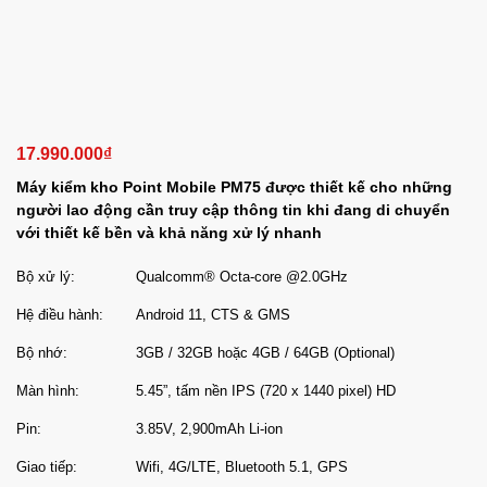
17.990.000
₫
Máy kiểm kho Point Mobile PM75 được thiết kế cho những
người lao động cần truy cập thông tin khi đang di chuyển
với thiết kế bền và khả năng xử lý nhanh
Bộ xử lý:
Qualcomm® Octa-core @2.0GHz
Hệ điều hành:
Android 11, CTS & GMS
Bộ nhớ:
3GB / 32GB hoặc 4GB / 64GB (Optional)
Màn hình:
5.45”, tấm nền IPS (720 x 1440 pixel) HD
Pin:
3.85V, 2,900mAh Li-ion
Giao tiếp:
Wifi, 4G/LTE, Bluetooth 5.1, GPS