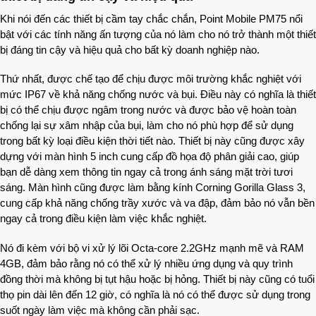
Khi nói đến các thiết bị cầm tay chắc chắn, Point Mobile PM75 nổi
bật với các tính năng ấn tượng của nó làm cho nó trở thành một thiết
bị đáng tin cậy và hiệu quả cho bất kỳ doanh nghiệp nào.
Thứ nhất, được chế tạo để chịu được môi trường khắc nghiệt với
mức IP67 về khả năng chống nước và bụi. Điều này có nghĩa là thiết
bị có thể chịu được ngâm trong nước và được bảo vệ hoàn toàn
chống lại sự xâm nhập của bụi, làm cho nó phù hợp để sử dụng
trong bất kỳ loại điều kiện thời tiết nào. Thiết bị này cũng được xây
dựng với màn hình 5 inch cung cấp đồ họa độ phân giải cao, giúp
bạn dễ dàng xem thông tin ngay cả trong ánh sáng mặt trời tươi
sáng. Màn hình cũng được làm bằng kính Corning Gorilla Glass 3,
cung cấp khả năng chống trầy xước và va đập, đảm bảo nó vẫn bền
ngay cả trong điều kiện làm việc khắc nghiệt.
Nó đi kèm với bộ vi xử lý lõi Octa-core 2.2GHz mạnh mẽ và RAM
4GB, đảm bảo rằng nó có thể xử lý nhiều ứng dụng và quy trình
đồng thời mà không bị tụt hậu hoặc bị hỏng. Thiết bị này cũng có tuổi
thọ pin dài lên đến 12 giờ, có nghĩa là nó có thể được sử dụng trong
suốt ngày làm việc mà không cần phải sạc.