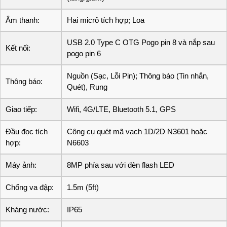
Âm thanh:
Hai micrô tích hợp; Loa
USB 2.0 Type C OTG Pogo pin 8 và nắp sau
Kết nối:
pogo pin 6
Nguồn (Sạc, Lỗi Pin); Thông báo (Tin nhắn,
Thông báo:
Quét), Rung
Giao tiếp:
Wifi, 4G/LTE, Bluetooth 5.1, GPS
Đầu đọc tích
Công cụ quét mã vạch 1D/2D N3601 hoặc
hợp:
N6603
Máy ảnh:
8MP phía sau với đèn flash LED
Chống va đập:
1.5m (5ft)
Kháng nước:
IP65