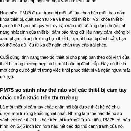
kiểm soát truy cập nghiêm ngặt vào dữ liệu của họ.
Hơn nữa, PM75 được trang bị một số tùy chọn bảo mật, bao gồm
khóa thiết bị, quét sạch từ xa và theo dõi thiết bị. Với khóa thiết bị,
bạn có thể hạn chế quyền truy cập vào một số ứng dụng hoặc tính
năng nhất định của thiết bị, đảm bảo rằng dữ liệu nhạy cảm không bị
xâm phạm. Trong trường hợp thiết bị bị mất hoặc bị đánh cắp, bạn
có thể xóa dữ liệu từ xa để ngăn chặn truy cập trái phép.
Cuối cùng, tính năng theo dõi thiết bị cho phép bạn theo dõi vị trí của
thiết bị trong trường hợp nó bị mất hoặc bị đánh cắp. Đây có thể là
một công cụ có giá trị trong việc khôi phục thiết bị và ngăn ngừa mất
dữ liệu.
PM75 so sánh như thế nào với các thiết bị cầm tay
chắc chắn khác trên thị trường
Là một thiết bị cầm tay chắc chắn nổi bật được thiết kế để chịu
được môi trường khắc nghiệt nhất. Nhưng làm thế nào để nó so
sánh với các thiết bị khác trên thị trường? Trước tiên, PM75 có màn
hình lớn 5,45 inch lớn hơn hầu hết các đối thủ cạnh tranh của nó.