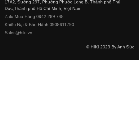
17A2, Đường 297, Phường Phước Long B, Thành phố Thủ
Đức,Thành phố Hồ Chí Minh, Việt Nam
Zalo Mua Hàng 0942 289 748
Khiếu Nại & Bảo Hành 0908611790
Sales@hiki.vn
© HIKI 2023 By Anh Đức