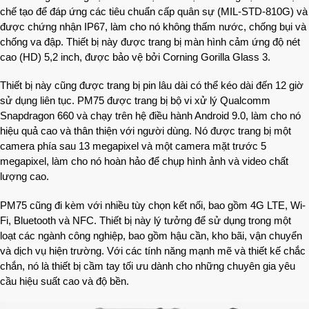
chế tạo để đáp ứng các tiêu chuẩn cấp quân sự (MIL-STD-810G) và
được chứng nhận IP67, làm cho nó không thấm nước, chống bụi và
chống va đập. Thiết bị này được trang bị màn hình cảm ứng độ nét
cao (HD) 5,2 inch, được bảo vệ bởi Corning Gorilla Glass 3.
Thiết bị này cũng được trang bị pin lâu dài có thể kéo dài đến 12 giờ
sử dụng liên tục. PM75 được trang bị bộ vi xử lý Qualcomm
Snapdragon 660 và chạy trên hệ điều hành Android 9.0, làm cho nó
hiệu quả cao và thân thiện với người dùng. Nó được trang bị một
camera phía sau 13 megapixel và một camera mặt trước 5
megapixel, làm cho nó hoàn hảo để chụp hình ảnh và video chất
lượng cao.
PM75 cũng đi kèm với nhiều tùy chọn kết nối, bao gồm 4G LTE, Wi-
Fi, Bluetooth và NFC. Thiết bị này lý tưởng để sử dụng trong một
loạt các ngành công nghiệp, bao gồm hậu cần, kho bãi, vận chuyển
và dịch vụ hiện trường. Với các tính năng mạnh mẽ và thiết kế chắc
chắn, nó là thiết bị cầm tay tối ưu dành cho những chuyên gia yêu
cầu hiệu suất cao và độ bền.