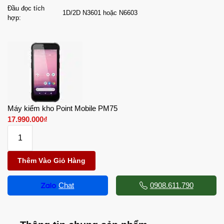
Đầu đọc tích
1D/2D N3601 hoặc N6603
hợp:
Máy kiểm kho Point Mobile PM75
17.990.000
₫
Thêm Vào Giỏ Hàng
Chat
0908.611.790