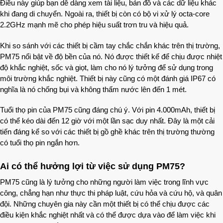
Điều này giúp bạn dễ dàng xem tài liệu, bản đồ và các dữ liệu khác
khi đang di chuyển. Ngoài ra, thiết bị còn có bộ vi xử lý octa-core
2.2GHz mạnh mẽ cho phép hiệu suất trơn tru và hiệu quả.
Khi so sánh với các thiết bị cầm tay chắc chắn khác trên thị trường,
PM75 nổi bật về độ bền của nó. Nó được thiết kế để chịu được nhiệt
độ khắc nghiệt, sốc và giọt, làm cho nó lý tưởng để sử dụng trong
môi trường khắc nghiệt. Thiết bị này cũng có một đánh giá IP67 có
nghĩa là nó chống bụi và không thấm nước lên đến 1 mét.
Tuổi thọ pin của PM75 cũng đáng chú ý. Với pin 4.000mAh, thiết bị
có thể kéo dài đến 12 giờ với một lần sạc duy nhất. Đây là một cải
tiến đáng kể so với các thiết bị gồ ghề khác trên thị trường thường
có tuổi thọ pin ngắn hơn.
Ai có thể hưởng lợi từ việc sử dụng PM75?
PM75 cũng là lý tưởng cho những người làm việc trong lĩnh vực
công, chẳng hạn như thực thi pháp luật, cứu hỏa và cứu hộ, và quân
đội. Những chuyên gia này cần một thiết bị có thể chịu được các
điều kiện khắc nghiệt nhất và có thể được dựa vào để làm việc khi