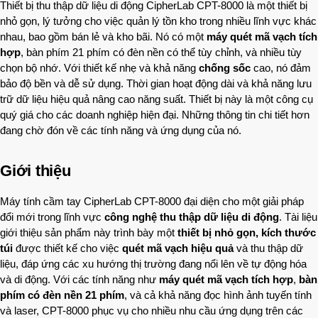
Thiết bị thu thập dữ liệu di động CipherLab CPT-8000 là một thiết bị
nhỏ gọn, lý tưởng cho việc quản lý tồn kho trong nhiều lĩnh vực khác
nhau, bao gồm bán lẻ và kho bãi. Nó có một
máy quét mã vạch tích
hợp
, bàn phím 21 phím có đèn nền có thể tùy chỉnh, và nhiều tùy
chọn bộ nhớ. Với thiết kế nhẹ và khả năng
chống sốc
cao, nó đảm
bảo độ bền và dễ sử dụng. Thời gian hoạt động dài và khả năng lưu
trữ dữ liệu hiệu quả nâng cao năng suất. Thiết bị này là một công cụ
quý giá cho các doanh nghiệp hiện đại. Những thông tin chi tiết hơn
đang chờ đón về các tính năng và ứng dụng của nó.
Giới thiệu
Máy tính cầm tay CipherLab CPT-8000 đại diện cho một giải pháp
đổi mới trong lĩnh vực
công nghệ thu thập dữ liệu di động
. Tài liệu
giới thiệu sản phẩm này trình bày một
thiết bị nhỏ gọn, kích thước
túi
được thiết kế cho việc
quét mã vạch hiệu quả
và thu thập dữ
liệu, đáp ứng các xu hướng thị trường đang nổi lên về tự động hóa
và di động. Với các tính năng như
máy quét mã vạch tích hợp
,
bàn
phím có đèn nền 21 phím
, và cả khả năng đọc hình ảnh tuyến tính
và laser, CPT-8000 phục vụ cho nhiều nhu cầu ứng dụng trên các