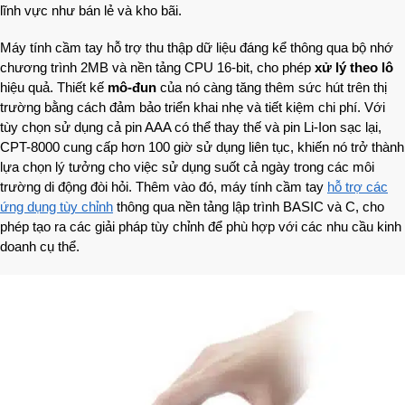
lĩnh vực như bán lẻ và kho bãi.
Máy tính cầm tay hỗ trợ thu thập dữ liệu đáng kể thông qua bộ nhớ
chương trình 2MB và nền tảng CPU 16-bit, cho phép
xử lý theo lô
hiệu quả. Thiết kế
mô-đun
của nó càng tăng thêm sức hút trên thị
trường bằng cách đảm bảo triển khai nhẹ và tiết kiệm chi phí. Với
tùy chọn sử dụng cả pin AAA có thể thay thế và pin Li-Ion sạc lại,
CPT-8000 cung cấp hơn 100 giờ sử dụng liên tục, khiến nó trở thành
lựa chọn lý tưởng cho việc sử dụng suốt cả ngày trong các môi
trường di động đòi hỏi. Thêm vào đó, máy tính cầm tay
hỗ trợ các
ứng dụng tùy chỉnh
thông qua nền tảng lập trình BASIC và C, cho
phép tạo ra các giải pháp tùy chỉnh để phù hợp với các nhu cầu kinh
doanh cụ thể.