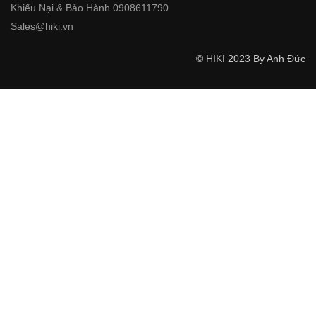
Khiếu Nại & Bảo Hành 0908611790
Sales@hiki.vn
© HIKI 2023 By Anh Đức