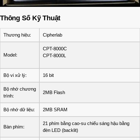
Thông Số Kỹ Thuật
Thương hiệu:
Cipherlab
CPT-8000C
Model:
CPT-8000L
Bộ vi xử lý:
16 bit
Bộ nhớ chương
2MB Flash
trình:
Bộ nhớ dữ liệu:
2MB SRAM
21 phím bằng cao-su chiếu sáng hậu bằng
Bàn phím:
đèn LED (backlit)