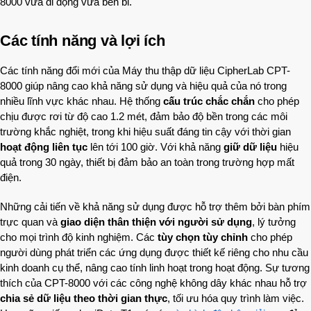
8000 vừa di động vừa bền bỉ.
Các tính năng và lợi ích
Các tính năng đổi mới của Máy thu thập dữ liệu CipherLab CPT-
8000 giúp nâng cao khả năng sử dụng và hiệu quả của nó trong
nhiều lĩnh vực khác nhau. Hệ thống
cấu trúc chắc chắn
cho phép
chịu được rơi từ độ cao 1.2 mét, đảm bảo độ bền trong các môi
trường khắc nghiệt, trong khi hiệu suất đáng tin cậy với thời gian
hoạt động liên tục
lên tới 100 giờ. Với khả năng
giữ dữ liệu
hiệu
quả trong 30 ngày, thiết bị đảm bảo an toàn trong trường hợp mất
điện.
Những cải tiến về khả năng sử dụng được hỗ trợ thêm bởi bàn phím
trực quan và
giao diện thân thiện với người sử dụng
, lý tưởng
cho mọi trình độ kinh nghiệm. Các
tùy chọn tùy chỉnh
cho phép
người dùng phát triển các ứng dụng được thiết kế riêng cho nhu cầu
kinh doanh cụ thể, nâng cao tính linh hoạt trong hoạt động. Sự tương
thích của CPT-8000 với các công nghệ không dây khác nhau hỗ trợ
chia sẻ dữ liệu theo thời gian thực
, tối ưu hóa quy trình làm việc.