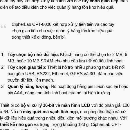
cầm tay này kết hợp xử lý tiên tiến với các
tùy chọn giao tiếp
toàn
diện để tạo điều kiện cho việc quản lý hàng tồn kho hiệu quả.
CipherLab CPT-8000 kết hợp xử lý tiên tiến và các tùy
chọn giao tiếp cho việc quản lý hàng tồn kho hiệu quả
trong thiết kế di động, bền bỉ.
Tùy chọn bộ nhớ dữ liệu
: Khách hàng có thể chọn từ 2 MB, 6
MB, hoặc 10 MB SRAM cho nhu cầu lưu trữ dữ liệu linh hoạt.
Tùy chọn giao tiếp
: Thiết bị hỗ trợ nhiều phương thức kết nối,
bao gồm USB, RS232, Ethernet, GPRS và 3G, đảm bảo việc
truyền dữ liệu liền mạch.
Quản lý năng lượng
: Nó hoạt động bằng pin Li-ion sạc lại hoặc
pin AAA, nâng cao tính linh hoạt của nó tại hiện trường.
Thiết bị có
bộ vi xử lý 16-bit
và
màn hình LCD
với độ phân giải 100
x 64. Nó có
máy quét mã vạch tích hợp
, cho phép thu thập và xử
lý dữ liệu hiệu quả trong nhiều điều kiện môi trường khác nhau. Với
thiết kế nhỏ gọn
và trọng lượng khoảng 123 g, CipherLab CPT-