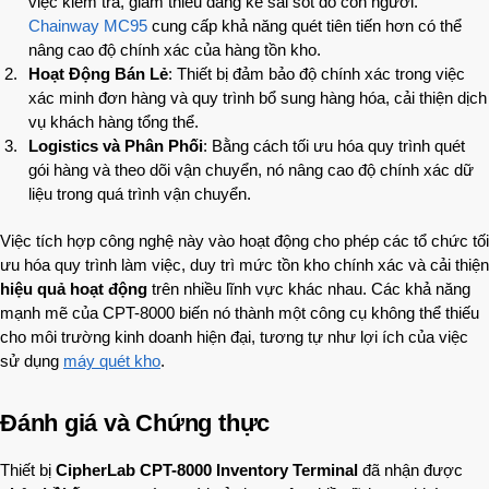
việc kiểm tra, giảm thiểu đáng kể sai sót do con người.
Chainway MC95
cung cấp khả năng quét tiên tiến hơn có thể
nâng cao độ chính xác của hàng tồn kho.
Hoạt Động Bán Lẻ
: Thiết bị đảm bảo độ chính xác trong việc
xác minh đơn hàng và quy trình bổ sung hàng hóa, cải thiện dịch
vụ khách hàng tổng thể.
Logistics và Phân Phối
: Bằng cách tối ưu hóa quy trình quét
gói hàng và theo dõi vận chuyển, nó nâng cao độ chính xác dữ
liệu trong quá trình vận chuyển.
Việc tích hợp công nghệ này vào hoạt động cho phép các tổ chức tối
ưu hóa quy trình làm việc, duy trì mức tồn kho chính xác và cải thiện
hiệu quả hoạt động
trên nhiều lĩnh vực khác nhau. Các khả năng
mạnh mẽ của CPT-8000 biến nó thành một công cụ không thể thiếu
cho môi trường kinh doanh hiện đại, tương tự như lợi ích của việc
sử dụng
máy quét kho
.
Đánh giá và Chứng thực
Thiết bị
CipherLab CPT-8000 Inventory Terminal
đã nhận được