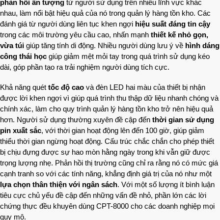
phản hồi ấn tượng
từ người sử dụng trên nhiều lĩnh vực khác
nhau, làm nổi bật hiệu quả của nó trong quản lý hàng tồn kho. Các
đánh giá từ người dùng liên tục khen ngợi
hiệu suất đáng tin cậy
trong các môi trường yêu cầu cao, nhấn mạnh
thiết kế nhỏ gọn,
vừa túi
giúp tăng tính di động. Nhiều người dùng lưu ý về
hình dáng
công thái học
giúp giảm mệt mỏi tay trong quá trình sử dụng kéo
dài, góp phần tạo ra trải nghiệm người dùng tích cực.
Khả năng quét
tốc độ cao
và đèn LED hai màu của thiết bị nhận
được lời khen ngợi vì giúp quá trình thu thập dữ liệu nhanh chóng và
chính xác, làm cho quy trình quản lý hàng tồn kho trở nên hiệu quả
hơn. Người sử dụng thường xuyên đề cập đến
thời gian sử dụng
pin xuất sắc
, với thời gian hoạt động lên đến 100 giờ, giúp giảm
thiểu thời gian ngừng hoạt động. Cấu trúc chắc chắn cho phép thiết
bị chịu đựng được sự hao mòn hằng ngày trong khi vẫn giữ được
trọng lượng nhẹ. Phản hồi thị trường cũng chỉ ra rằng nó có mức giá
cạnh tranh so với các tính năng, khẳng định giá trị của nó như một
lựa chọn thân thiện với ngân sách
. Với một số lượng ít bình luận
tiêu cực chủ yếu đề cập đến những vấn đề nhỏ, phần lớn các lời
chứng thực đều khuyên dùng CPT-8000 cho các doanh nghiệp mọi
quy mô.