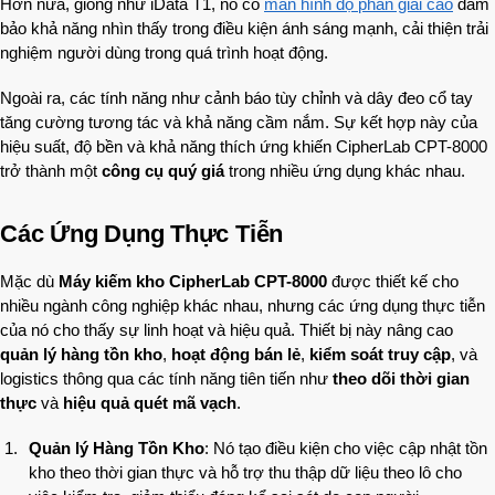
Hơn nữa, giống như iData T1, nó có
màn hình độ phân giải cao
đảm
bảo khả năng nhìn thấy trong điều kiện ánh sáng mạnh, cải thiện trải
nghiệm người dùng trong quá trình hoạt động.
Ngoài ra, các tính năng như cảnh báo tùy chỉnh và dây đeo cổ tay
tăng cường tương tác và khả năng cầm nắm. Sự kết hợp này của
hiệu suất, độ bền và khả năng thích ứng khiến CipherLab CPT-8000
trở thành một
công cụ quý giá
trong nhiều ứng dụng khác nhau.
Các Ứng Dụng Thực Tiễn
Mặc dù
Máy kiếm kho CipherLab CPT-8000
được thiết kế cho
nhiều ngành công nghiệp khác nhau, nhưng các ứng dụng thực tiễn
của nó cho thấy sự linh hoạt và hiệu quả. Thiết bị này nâng cao
quản lý hàng tồn kho
,
hoạt động bán lẻ
,
kiểm soát truy cập
, và
logistics thông qua các tính năng tiên tiến như
theo dõi thời gian
thực
và
hiệu quả quét mã vạch
.
Quản lý Hàng Tồn Kho
: Nó tạo điều kiện cho việc cập nhật tồn
kho theo thời gian thực và hỗ trợ thu thập dữ liệu theo lô cho