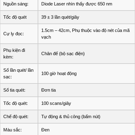
Nguồn sáng:
Diode Laser nhìn thấy được 650 nm
Tốc độ quét
39 ± 3 lần quét/giây
1.5cm – 42cm, Phụ thuộc vào độ nét của mã
Cự ly đọc:
vạch
Phụ kiện đi
Chân đế (bộ sạc điện)
kèm:
Số lần quét/ lần
100 giờ hoạt động
sạc:
Số tia quét:
Đơn tia
Tốc độ quét:
100 scans/giây
Chế độ quét:
Tự động & thủ công (bấm nút)
Màu sắc:
Đen