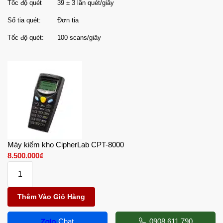
Tốc độ quét
39 ± 3 lần quét/giây
Số tia quét:
Đơn tia
Tốc độ quét:
100 scans/giây
Máy kiểm kho CipherLab CPT-8000
8.500.000
₫
Thêm Vào Giỏ Hàng
Chat
0908.611.790