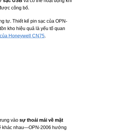
rợ
sạc USB
và có thể hoạt động khi
 được công bố.
g tự. Thiết kế pin sạc của OPN-
tồn kho hiệu quả là yếu tố quan
h của Honeywell CN75
.
 trung vào
sự thoải mái về mặt
 kế khác nhau—OPN-2006 hướng