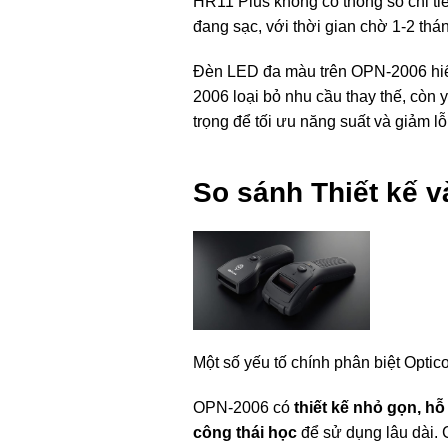
HR11 Plus không có thông số chi tiế
đang sạc, với thời gian chờ 1-2 th
Đèn LED đa màu trên OPN-2006 hiể
2006 loại bỏ nhu cầu thay thế, còn 
trọng để tối ưu năng suất và giảm l
So sánh Thiết kế v
Một số yếu tố chính phân biệt Opti
OPN-2006 có
thiết kế nhỏ gọn, hỗ
công thái học
để sử dụng lâu dài. 