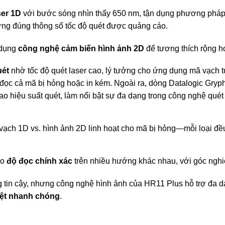
ser 1D
với bước sóng nhìn thấy 650 nm, tận dụng phương pháp
ứng đúng thông số tốc độ quét được quảng cáo.
 dụng
công nghệ cảm biến hình ảnh 2D
để tương thích rộng h
uét
nhờ tốc độ quét laser cao, lý tưởng cho ứng dụng mã vạch t
ể đọc cả mã bị hỏng hoặc in kém. Ngoài ra, dòng Datalogic Gr
o hiệu suất quét, làm nổi bật sự đa dạng trong công nghệ quét
 vạch 1D vs. hình ảnh 2D linh hoạt cho mã bị hỏng—mỗi loại đều 
ảo
độ đọc chính xác
trên nhiều hướng khác nhau, với góc nghi
áng tin cậy, nhưng công nghệ hình ảnh của HR11 Plus hỗ trợ đa
iệt nhanh chóng
.