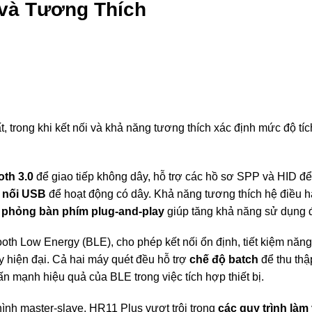
 và Tương Thích
, trong khi kết nối và khả năng tương thích xác định mức độ t
oth 3.0
để giao tiếp không dây, hỗ trợ các hồ sơ SPP và HID đ
t nối USB
để hoạt động có dây. Khả năng tương thích hệ điều 
 phỏng bàn phím plug-and-play
giúp tăng khả năng sử dụng đ
 Low Energy (BLE), cho phép kết nối ổn định, tiết kiệm năng lư
ay hiện đại. Cả hai máy quét đều hỗ trợ
chế độ batch
để thu thậ
n mạnh hiệu quả của BLE trong việc tích hợp thiết bị.
nh master-slave, HR11 Plus vượt trội trong
các quy trình làm