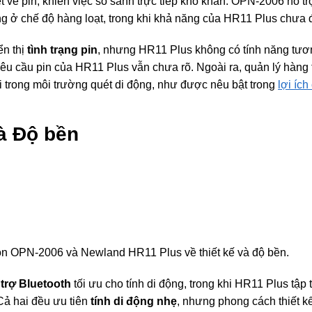
t về pin, khiến việc so sánh trực tiếp khó khăn. OPN-2006 hỗ t
áng ở chế độ hàng loạt, trong khi khả năng của HR11 Plus chưa
n thị
tình trạng pin
, nhưng HR11 Plus không có tính năng tươn
yêu cầu pin của HR11 Plus vẫn chưa rõ. Ngoài ra, quản lý hàng 
ỗi trong môi trường quét di động, như được nêu bật trong
lợi íc
à Độ bền
con OPN-2006 và Newland HR11 Plus về thiết kế và độ bền.
 trợ Bluetooth
tối ưu cho tính di động, trong khi HR11 Plus tập
Cả hai đều ưu tiên
tính di động nhẹ
, nhưng phong cách thiết