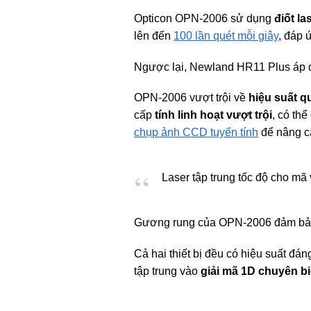
Opticon OPN-2006 sử dụng
điốt la
lên đến
100 lần quét mỗi giây
, đáp 
Ngược lại, Newland HR11 Plus áp
OPN-2006 vượt trội về
hiệu suất q
cấp
tính linh hoạt vượt trội
, có th
chụp ảnh CCD tuyến tính
để nâng ca
Laser tập trung tốc độ cho mã
Gương rung của OPN-2006 đảm b
Cả hai thiết bị đều có hiệu suất đ
tập trung vào
giải mã 1D chuyên b