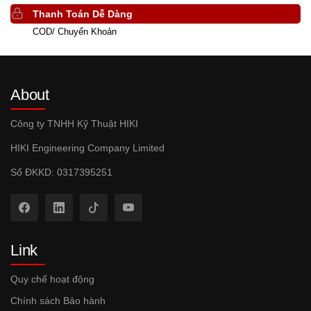
Thanh Toán Dễ Dàng
COD/ Chuyển Khoản
About
Công ty TNHH Kỹ Thuật HIKI
HIKI Engineering Company Limited
Số ĐKKD: 0317395251
Link
Quy chế hoạt động
Chính sách Bảo hành