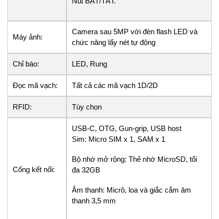
Nút BẬT/TẮT.
Camera sau 5MP với đèn flash LED và
Máy ảnh:
chức năng lấy nét tự động
Chỉ báo:
LED, Rung
Đọc mã vạch:
Tất cả các mã vạch 1D/2D
RFID:
Tùy chọn
USB-C, OTG, Gun-grip, USB host
Sim: Micro SIM x 1, SAM x 1
Bộ nhớ mở rộng: Thẻ nhớ MicroSD, tối
Cổng kết nối:
đa 32GB
Âm thanh: Micrô, loa và giắc cắm âm
thanh 3,5 mm