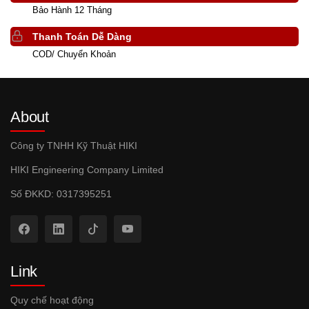
Bảo Hành 12 Tháng
Thanh Toán Dễ Dàng
COD/ Chuyển Khoản
About
Công ty TNHH Kỹ Thuật HIKI
HIKI Engineering Company Limited
Số ĐKKD: 0317395251
Link
Quy chế hoạt động