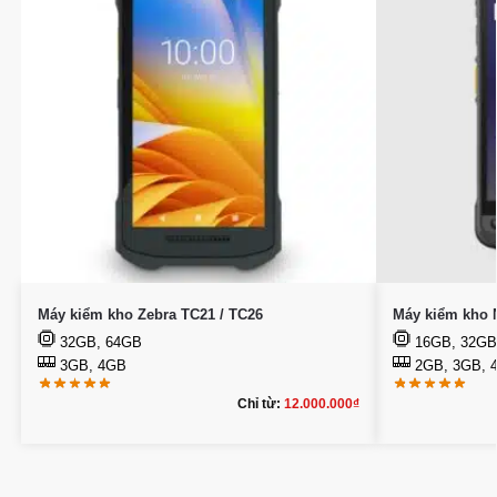
Máy kiểm kho Zebra TC21 / TC26
Máy kiểm kho 
32GB, 64GB
16GB, 32GB
3GB, 4GB
2GB, 3GB, 
Chỉ từ:
12.000.000
₫