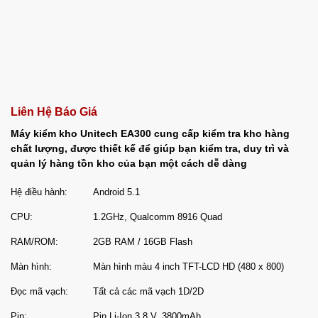
Liên Hệ Báo Giá
Máy kiểm kho Unitech EA300 cung cấp kiểm tra kho hàng
chất lượng, được thiết kế để giúp bạn kiểm tra, duy trì và
quản lý hàng tồn kho của bạn một cách dễ dàng
Hệ điều hành:
Android 5.1
CPU:
1.2GHz, Qualcomm 8916 Quad
RAM/ROM:
2GB RAM / 16GB Flash
Màn hình:
Màn hình màu 4 inch TFT-LCD HD (480 x 800)
Đọc mã vạch:
Tất cả các mã vạch 1D/2D
Pin:
Pin Li-Ion 3.8 V, 3800mAh