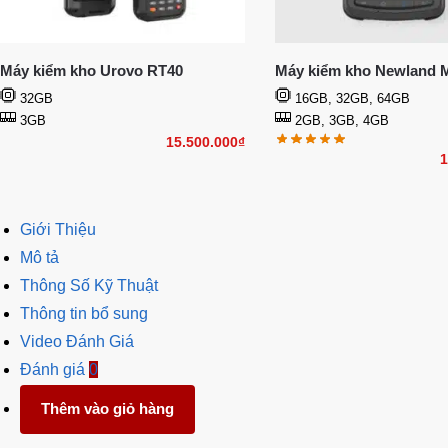
Máy kiểm kho Urovo RT40
Máy kiểm kho Newland 
32GB
16GB, 32GB, 64GB
3GB
2GB, 3GB, 4GB
15.500.000
₫
1
Giới Thiệu
Mô tả
Thông Số Kỹ Thuật
Thông tin bổ sung
Video Đánh Giá
Đánh giá
0
Thêm vào giỏ hàng