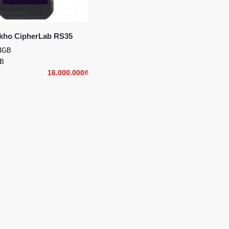
kho CipherLab RS35
4GB
B
16.000.000
₫