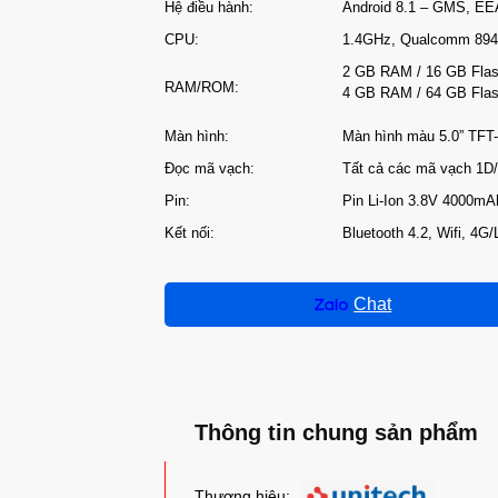
Hệ điều hành:
Android 8.1 – GMS, EE
CPU:
1.4GHz, Qualcomm 8940
2 GB RAM / 16 GB Fla
RAM/ROM:
4 GB RAM / 64 GB Flash
Màn hình:
Màn hình màu 5.0” TFT
Đọc mã vạch:
Tất cả các mã vạch 1D
Pin:
Pin Li-Ion 3.8V 4000mA
Kết nối:
Bluetooth 4.2, Wifi, 4
Chat
Thông tin chung sản phẩm
Thương hiệu: