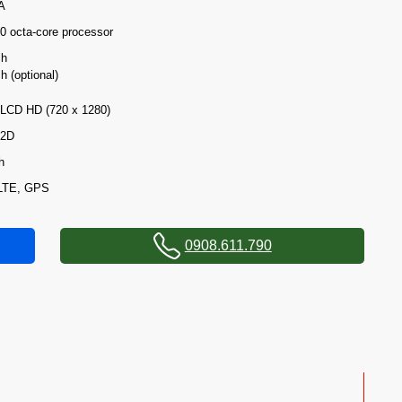
A
 octa-core processor
sh
 (optional)
-LCD HD (720 x 1280)
/2D
h
G/LTE, GPS
0908.611.790