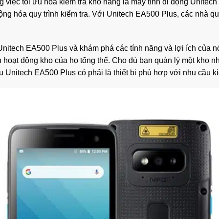
iệc tối ưu hóa kiểm tra kho hàng là máy tính di động Unitech 
ộng hóa quy trình kiểm tra. Với Unitech EA500 Plus, các nhà qu
Unitech EA500 Plus và khám phá các tính năng và lợi ích của nó.
ện hoạt động kho của họ tổng thể. Cho dù bạn quản lý một kho nh
liệu Unitech EA500 Plus có phải là thiết bị phù hợp với nhu cầu 