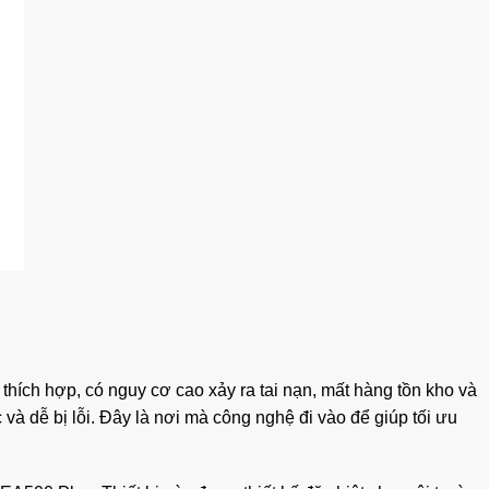
thích hợp, có nguy cơ cao xảy ra tai nạn, mất hàng tồn kho và
 và dễ bị lỗi. Đây là nơi mà công nghệ đi vào để giúp tối ưu