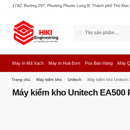
17A2, Đường 297, Phường Phước Long B, Thành phố Thủ Đức
Tìm kiếm
Máy In Mã Vạch
Máy In Hoá Đơn
Pos Bán Hàng
Máy Q
Trang chủ
Máy kiểm kho
Unitech
Máy kiểm kho Unitech
/
/
/
Máy kiểm kho Unitech EA500 