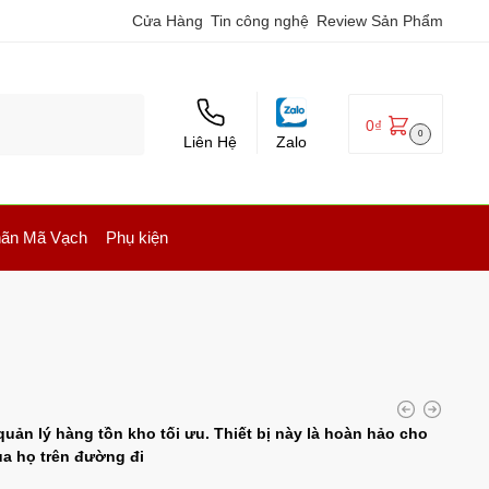
Cửa Hàng
Tin công nghệ
Review Sản Phẩm
0
₫
0
Liên Hệ
Zalo
ãn Mã Vạch
Phụ kiện
uản lý hàng tồn kho tối ưu. Thiết bị này là hoàn hảo cho
ủa họ trên đường đi