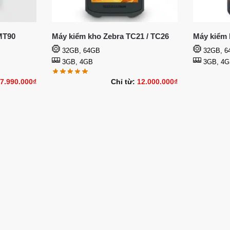
MT90
Máy kiểm kho Zebra TC21 / TC26
Máy kiểm 
32GB, 64GB
32GB, 6
3GB, 4GB
3GB, 4G
7.990.000
₫
Chỉ từ:
12.000.000
₫