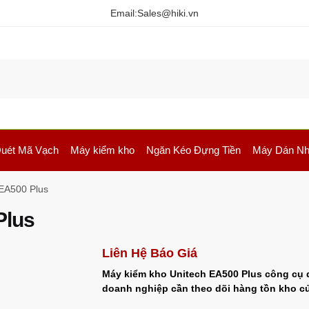
Email:
Sales@hiki.vn
uét Mã Vạch
Máy kiểm kho
Ngăn Kéo Đựng Tiền
Máy Dán Nh
 EA500 Plus
Plus
Liên Hệ Báo Giá
Máy kiểm kho Unitech EA500 Plus công cụ q
doanh nghiệp cần theo dõi hàng tồn kho c