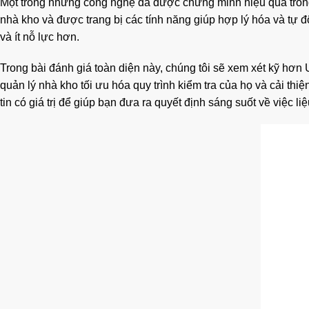
Một trong những công nghệ đã được chứng minh hiệu quả trong v
nhà kho và được trang bị các tính năng giúp hợp lý hóa và tự đ
và ít nỗ lực hơn.
Trong bài đánh giá toàn diện này, chúng tôi sẽ xem xét kỹ hơn 
quản lý nhà kho tối ưu hóa quy trình kiểm tra của họ và cải thi
tin có giá trị để giúp bạn đưa ra quyết định sáng suốt về việc 