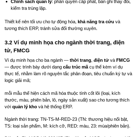
Chính sách quản lý
: phân quyền cấp phát, bản ghi thay đổi,
kiểm tra trùng lặp.
Thiết kế nên tối ưu cho tự động hóa,
khả năng tra cứu
và
tương thích ERP, tránh sửa đổi thường xuyên.
3.2 Ví dụ minh họa cho ngành thời trang, điện
tử, FMCG
Ví dụ minh họa cho ba ngành —
thời trang
,
điện tử
và
FMCG
— được trình bày dưới dạng
cấu trúc mã
cụ thể kèm ví dụ
thực tế, nhằm làm rõ nguyên tắc phân đoạn, tiêu chuẩn ký tự và
logic giải mã;
mỗi mẫu thể hiện cách mã hóa thuộc tính cốt lõi (loại, kích
thước, màu, phiên bản, lô, ngày sản xuất) sao cho tương thích
với
quản lý kho
và hệ thống ERP.
Ngành thời trang: TN-TS-M-RED-23 (TN: thương hiệu nổi bật,
TS: loại sản phẩm, M: kích cỡ, RED: màu, 23: mùa/phiên bản).