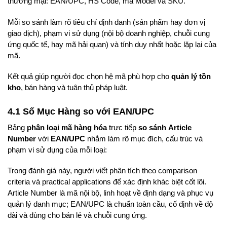
thương mại: EAN/UPC, HS Code, mã Model và SKU.
Mỗi so sánh làm rõ tiêu chí định danh (sản phẩm hay đơn vị
giao dịch), phạm vi sử dụng (nội bộ doanh nghiệp, chuỗi cung
ứng quốc tế, hay mã hải quan) và tính duy nhất hoặc lặp lại của
mã.
Kết quả giúp người đọc chọn hệ mã phù hợp cho
quản lý tồn
kho
, bán hàng và tuân thủ pháp luật.
4.1 Số Mục Hàng so với EAN/UPC
Bảng
phân loại mã hàng hóa
trực tiếp
so sánh
Article
Number
với
EAN/UPC
nhằm làm rõ mục đích, cấu trúc và
phạm vi sử dụng của mỗi loại:
Trong đánh giá này, người viết phân tích theo comparison
criteria và practical applications để xác định khác biệt cốt lõi.
Article Number là mã nội bộ, linh hoạt về định dạng và phục vụ
quản lý danh mục; EAN/UPC là chuẩn toàn cầu, cố định về độ
dài và dùng cho bán lẻ và chuỗi cung ứng.