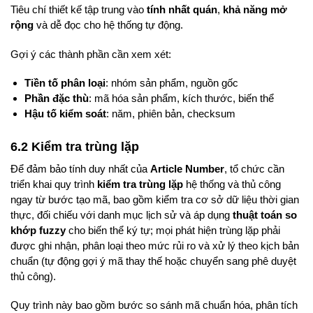
Tiêu chí thiết kế tập trung vào
tính nhất quán
,
khả năng mở
rộng
và dễ đọc cho hệ thống tự động.
Gợi ý các thành phần cần xem xét:
Tiền tố phân loại
: nhóm sản phẩm, nguồn gốc
Phần đặc thù
: mã hóa sản phẩm, kích thước, biến thể
Hậu tố kiểm soát
: năm, phiên bản, checksum
6.2 Kiểm tra trùng lặp
Để đảm bảo tính duy nhất của
Article Number
, tổ chức cần
triển khai quy trình
kiểm tra trùng lặp
hệ thống và thủ công
ngay từ bước tạo mã, bao gồm kiểm tra cơ sở dữ liệu thời gian
thực, đối chiếu với danh mục lịch sử và áp dụng
thuật toán so
khớp fuzzy
cho biến thể ký tự; mọi phát hiện trùng lặp phải
được ghi nhận, phân loại theo mức rủi ro và xử lý theo kịch bản
chuẩn (tự động gợi ý mã thay thế hoặc chuyển sang phê duyệt
thủ công).
Quy trình này bao gồm bước so sánh mã chuẩn hóa, phân tích