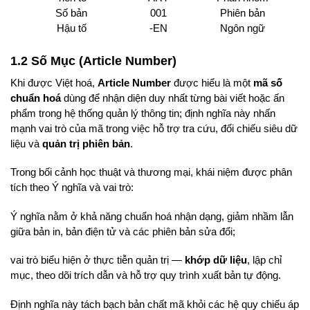
Số bản
001
Phiên bản
Hậu tố
-EN
Ngôn ngữ
1.2 Số Mục (Article Number)
Khi được Việt hoá,
Article Number
được hiểu là một
mã số
chuẩn hoá
dùng để nhận diện duy nhất từng bài viết hoặc ấn
phẩm trong hệ thống quản lý thông tin; định nghĩa này nhấn
mạnh vai trò của mã trong việc hỗ trợ tra cứu, đối chiếu siêu dữ
liệu và
quản trị phiên bản
.
Trong bối cảnh học thuật và thương mại, khái niệm được phân
tích theo Ý nghĩa và vai trò:
Ý nghĩa nằm ở khả năng chuẩn hoá nhận dạng, giảm nhầm lẫn
giữa bản in, bản điện tử và các phiên bản sửa đổi;
vai trò biểu hiện ở thực tiễn quản trị —
khớp dữ liệu
, lập chỉ
mục, theo dõi trích dẫn và hỗ trợ quy trình xuất bản tự động.
Định nghĩa này tách bạch bản chất mã khỏi các hệ quy chiếu áp