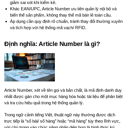
giảm sai sót khi kiểm kê.
Khác EAN/UPC, Article Number ưu tiên quản lý nội bộ và
biến thể sản phẩm, không thay thế mã bán lẻ toàn cầu.
Áp dụng cần quy định rõ chuẩn, tránh thay đổi thường xuyên
và tích hợp với hệ thống mã vạch/ RFID.
Định nghĩa: Article Number là gì?
Article Number, xét về tên gọi và bản chất, là mã định danh duy
nhất được gán cho một mục hàng hóa hoặc tài liệu để phân biệt
và tra cứu hiệu quả trong hệ thống quản lý.
Trong ngữ cảnh tiếng Việt, thuật ngữ này thường được dịch
trực tiếp là “số bài/ số hàng” hoặc “mã hàng” tùy theo lĩnh vực,
với chú trọng vào chức năng nhận diện hơn là hình thức ký