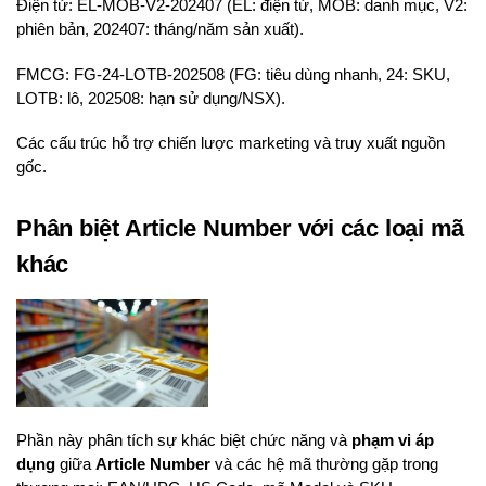
Điện tử: EL-MOB-V2-202407 (EL: điện tử, MOB: danh mục, V2:
phiên bản, 202407: tháng/năm sản xuất).
FMCG: FG-24-LOTB-202508 (FG: tiêu dùng nhanh, 24: SKU,
LOTB: lô, 202508: hạn sử dụng/NSX).
Các cấu trúc hỗ trợ chiến lược marketing và truy xuất nguồn
gốc.
Phân biệt Article Number với các loại mã
khác
Phần này phân tích sự khác biệt chức năng và
phạm vi áp
dụng
giữa
Article Number
và các hệ mã thường gặp trong