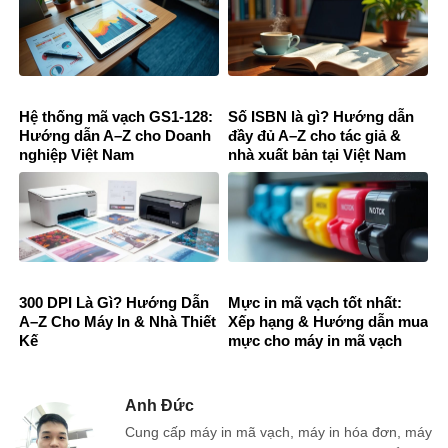
Hệ thống mã vạch GS1-128:
Số ISBN là gì? Hướng dẫn
Hướng dẫn A–Z cho Doanh
đầy đủ A–Z cho tác giả &
nghiệp Việt Nam
nhà xuất bản tại Việt Nam
300 DPI Là Gì? Hướng Dẫn
Mực in mã vạch tốt nhất:
A–Z Cho Máy In & Nhà Thiết
Xếp hạng & Hướng dẫn mua
Kế
mực cho máy in mã vạch
Anh Đức
Cung cấp máy in mã vạch, máy in hóa đơn, máy