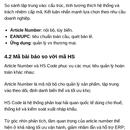
So sánh tập trung vào: cấu trúc, tính tương thích hệ thống và
trách nhiệm cấp mã. Kết luận nhấn mạnh lựa chọn theo nhu cầu
doanh nghiệp.
Article Number
: nội bộ, tùy biến.
EAN/UPC
: tiêu chuẩn toàn cầu, quét bán lẻ.
Ứng dụng
: quản lý vs thương mại.
4.2 Mã bài báo so với mã HS
Article Number và HS Code phục vụ các mục tiêu quản lý hoàn
toàn khác nhau:
Article Number là mã nội bộ cho quản lý sản phẩm, tập trung
vào theo dõi, định danh biến thể và tối ưu kho;
HS Code là hệ thống phân loại hải quan quốc tế dùng cho thuế,
thống kê và kiểm soát xuất nhập khẩu.
Từ góc nhìn phân tích, tầm quan trọng của article number thể
hiện ở khả năng tối ưu vận hành, giảm nhầm lẫn và hỗ trợ ERP;