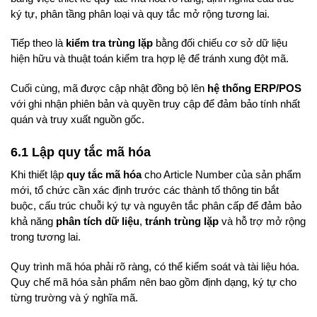
ký tự, phân tầng phân loại và quy tắc mở rộng tương lai.
Tiếp theo là
kiểm tra trùng lặp
bằng đối chiếu cơ sở dữ liệu
hiện hữu và thuật toán kiểm tra hợp lệ để tránh xung đột mã.
Cuối cùng, mã được cập nhật đồng bộ lên
hệ thống ERP/POS
với ghi nhận phiên bản và quyền truy cập để đảm bảo tính nhất
quán và truy xuất nguồn gốc.
6.1 Lập quy tắc mã hóa
Khi thiết lập
quy tắc mã hóa
cho Article Number của sản phẩm
mới, tổ chức cần xác định trước các thành tố thông tin bắt
buộc, cấu trúc chuỗi ký tự và nguyên tắc phân cấp để đảm bảo
khả năng
phân tích dữ liệu
,
tránh trùng lặp
và hỗ trợ mở rộng
trong tương lai.
Quy trình mã hóa phải rõ ràng, có thể kiểm soát và tài liệu hóa.
Quy chế mã hóa sản phẩm nên bao gồm định dạng, ký tự cho
từng trường và ý nghĩa mã.