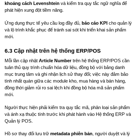
khoảng cách Levenshtein
và kiểm tra quy tắc ngữ nghĩa để
phát hiện xung đột tiềm năng.
Ứng dụng thực tế yêu cầu log đầy đủ,
báo cáo KPI
cho quản lý
và lộ trình khắc phục để tránh sai sót khi triển khai sản phẩm
mới.
6.3 Cập nhật trên hệ thống ERP/POS
Mỗi lần cập nhật
Article Number
trên hệ thống ERP/POS cần
tuân thủ quy trình chuẩn hóa dữ liệu, đồng bộ với bảng danh
mục trung tâm và ghi nhận lịch sử thay đổi; việc này đảm bảo
tính nhất quán giữa các module kho, mua hàng và bán hàng,
đồng thời giảm rủi ro sai lệch khi đồng bộ hóa mã sản phẩm
mới.
Người thực hiện phải kiểm tra quy tắc mã, phân loại sản phẩm
và ánh xạ thuộc tính trước khi phát hành vào Hệ thống ERP và
Quản lý POS.
Hồ sơ thay đổi lưu trữ
metadata phiên bản
, người duyệt và lý