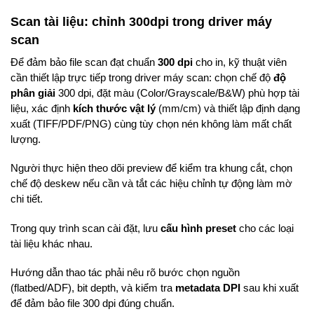
Scan tài liệu: chỉnh 300dpi trong driver máy
scan
Để đảm bảo file scan đạt chuẩn
300 dpi
cho in, kỹ thuật viên
cần thiết lập trực tiếp trong driver máy scan: chọn chế độ
độ
phân giải
300 dpi, đặt màu (Color/Grayscale/B&W) phù hợp tài
liệu, xác định
kích thước vật lý
(mm/cm) và thiết lập định dạng
xuất (TIFF/PDF/PNG) cùng tùy chọn nén không làm mất chất
lượng.
Người thực hiện theo dõi preview để kiểm tra khung cắt, chọn
chế độ deskew nếu cần và tắt các hiệu chỉnh tự động làm mờ
chi tiết.
Trong quy trình scan cài đặt, lưu
cấu hình preset
cho các loại
tài liệu khác nhau.
Hướng dẫn thao tác phải nêu rõ bước chọn nguồn
(flatbed/ADF), bit depth, và kiểm tra
metadata DPI
sau khi xuất
để đảm bảo file 300 dpi đúng chuẩn.