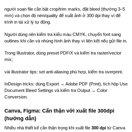
người soạn file cần bật crop/trim marks, đặt bleed (thường 3–5
mm) và chọn độ nén/quality để xuất ảnh ở 300 dpi thay vì để
trình in tái xử lý tự động.
Người dùng nên kiểm tra kiểu màu CMYK, chuyển font sang
outlines khi cần và nhúng hình ảnh thay vì liên kết nếu gửi file in.
Trong Illustrator, dùng preset PDF/X và kiểm tra raster/vector
mix;
vài illustrator tips: set anti-aliasing phù hợp, kiểm tra overprint.
InDesign tricks: dùng Export → Adobe PDF (Print), tích hộp Use
Document Bleed Settings và kiểm tra Output → Color
Conversion.
Canva, Figma: Cẩn thận với xuất file 300dpi
(hướng dẫn)
Nhiều nhà thiết kế cần thận trọng khi xuất file
300 dpi
từ Canva