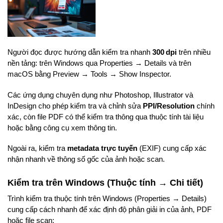
Người đọc được hướng dẫn kiểm tra nhanh
300 dpi
trên nhiều
nền tảng: trên Windows qua Properties → Details và trên
macOS bằng Preview → Tools → Show Inspector.
Các ứng dụng chuyên dụng như Photoshop, Illustrator và
InDesign cho phép kiểm tra và chỉnh sửa
PPI/Resolution
chính
xác, còn file PDF có thể kiểm tra thông qua thuộc tính tài liệu
hoặc bằng công cụ xem thông tin.
Ngoài ra, kiểm tra
metadata trực tuyến
(EXIF) cung cấp xác
nhận nhanh về thông số gốc của ảnh hoặc scan.
Kiểm tra trên Windows (Thuộc tính → Chi tiết)
Trình kiểm tra thuộc tính trên Windows (Properties → Details)
cung cấp cách nhanh để xác định độ phân giải in của ảnh, PDF
hoặc file scan: