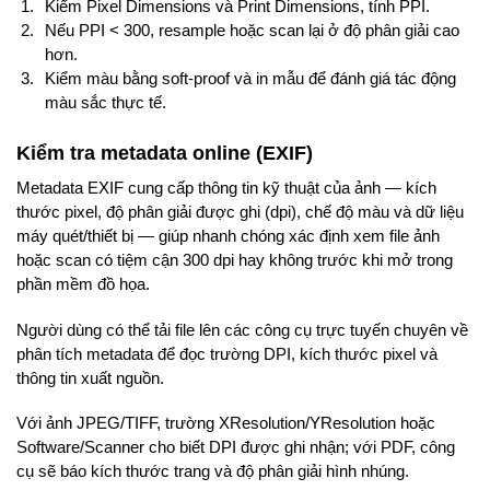
Kiểm Pixel Dimensions và Print Dimensions, tính PPI.
Nếu PPI < 300, resample hoặc scan lại ở độ phân giải cao
hơn.
Kiểm màu bằng soft-proof và in mẫu để đánh giá tác động
màu sắc thực tế.
Kiểm tra metadata online (EXIF)
Metadata EXIF cung cấp thông tin kỹ thuật của ảnh — kích
thước pixel, độ phân giải được ghi (dpi), chế độ màu và dữ liệu
máy quét/thiết bị — giúp nhanh chóng xác định xem file ảnh
hoặc scan có tiệm cận 300 dpi hay không trước khi mở trong
phần mềm đồ họa.
Người dùng có thể tải file lên các công cụ trực tuyến chuyên về
phân tích metadata để đọc trường DPI, kích thước pixel và
thông tin xuất nguồn.
Với ảnh JPEG/TIFF, trường XResolution/YResolution hoặc
Software/Scanner cho biết DPI được ghi nhận; với PDF, công
cụ sẽ báo kích thước trang và độ phân giải hình nhúng.