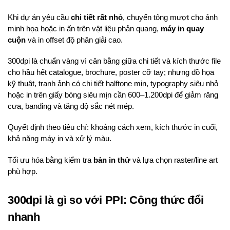
Khi dự án yêu cầu
chi tiết rất nhỏ
, chuyển tông mượt cho ảnh
minh họa hoặc in ấn trên vật liệu phản quang,
máy in quay
cuộn
và in offset độ phân giải cao.
300dpi là chuẩn vàng vì cân bằng giữa chi tiết và kích thước file
cho hầu hết catalogue, brochure, poster cỡ tay; nhưng đồ họa
kỹ thuật, tranh ảnh có chi tiết halftone mịn, typography siêu nhỏ
hoặc in trên giấy bóng siêu mịn cần 600–1.200dpi để giảm răng
cưa, banding và tăng độ sắc nét mép.
Quyết định theo tiêu chí: khoảng cách xem, kích thước in cuối,
khả năng máy in và xử lý màu.
Tối ưu hóa bằng kiểm tra
bản in thử
và lựa chọn raster/line art
phù hợp.
300dpi là gì so với PPI: Công thức đổi
nhanh