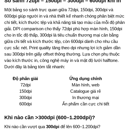
So sánh 72dpi – 150dpi – 300dpi – 600dpi khi in
Một bảng so sánh trực quan giữa 72dpi, 150dpi, 300dpi và
600dpi giúp người in và nhà thiết kế nhanh chóng phân biệt mức
chi tiết, kích thước tệp và khả năng tái tạo màu của mỗi độ phân
giải. DPI comparison cho thấy 72dpi phù hợp màn hình, 150dpi
cho in tốc độ thấp, 300dpi là tiêu chuẩn thương mại cân bằng
giữa chi tiết và kích thước tệp, còn 600dpi dành cho nhu cầu
cực sắc nét. Print quality tăng theo dpi nhưng lợi ích giảm dần
sau 300dpi trên giấy offset thông thường. Lựa chọn phụ thuộc
vào kích thước in, công nghệ máy in và mật độ lưới halftone.
Dưới đây là bảng tóm tắt nhanh:
Độ phân giải
Ứng dụng chính
72dpi
Màn hình, web
150dpi
Catalogue giá rẻ
300dpi
In thương mại
600dpi
Ấn phẩm cần cực chi tiết
Khi nào cần >300dpi (600–1.200dpi)?
Khi nào cần vượt qua
300dpi
để lên 600–1.200dpi?