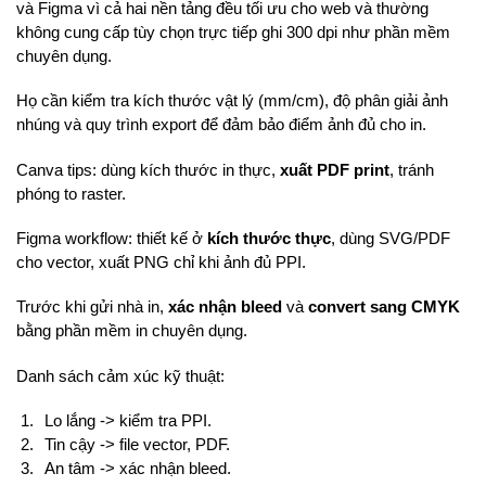
và Figma vì cả hai nền tảng đều tối ưu cho web và thường
không cung cấp tùy chọn trực tiếp ghi 300 dpi như phần mềm
chuyên dụng.
Họ cần kiểm tra kích thước vật lý (mm/cm), độ phân giải ảnh
nhúng và quy trình export để đảm bảo điểm ảnh đủ cho in.
Canva tips: dùng kích thước in thực,
xuất PDF print
, tránh
phóng to raster.
Figma workflow: thiết kế ở
kích thước thực
, dùng SVG/PDF
cho vector, xuất PNG chỉ khi ảnh đủ PPI.
Trước khi gửi nhà in,
xác nhận bleed
và
convert sang CMYK
bằng phần mềm in chuyên dụng.
Danh sách cảm xúc kỹ thuật:
Lo lắng -> kiểm tra PPI.
Tin cậy -> file vector, PDF.
An tâm -> xác nhận bleed.