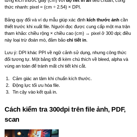
từng kích thước giấy (cm) với
độ nét in ấn
tiêu chuẩn; công
thức nhanh: pixel = (cm ÷ 2.54) × DPI.
Bảng quy đổi và ví dụ mẫu giúp xác định
kích thước ảnh
cần
thiết trước khi xuất file. Người đọc được cung cấp một ma trận
tham khảo: chiều rộng × chiều cao (cm) → pixel ở 300 dpi; điều
này loại trừ đoán mò, đảm bảo
chi tiết in
.
Lưu ý: DPI khác PPI về ngữ cảnh sử dụng, nhưng công thức
đổi tương tự. Một bảng tốt đi kèm chú thích về bleed, alpha và
vùng an toàn để tránh mất chi tiết khi cắt.
Cảm giác an tâm khi chuẩn kích thước.
Động lực tối ưu hóa file.
Tin cậy vào kết quả in.
Cách kiểm tra 300dpi trên file ảnh, PDF,
scan