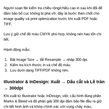
Người soạn file kiểm tra chiều rộng/chiều cao in sau khi đổi để
đảm bảo bố cục không bị phá vỡ; đây là bước then chốt cho
image quality và print optimization trước khi xuất PDF hoặc
TIFF.
Lưu ý giữ chế độ màu CMYK phù hợp, không nén hao tổn chi
tiết.
Hành động mẫu:
Bật Image Size → tắt Resample → nhập 300 dpi.
Kiểm tra kích thước in và chế độ màu.
Lưu dưới dạng TIFF/PDF không nén.
Illustrator & InDesign: Xuất → Dấu cắt và Lề tràn
→ 300dpi
Khi xuất từ Illustrator hoặc InDesign, việc cấu hình đúng phần
Marks & Bleed và độ phân giải 300 dpi đảm bảo file đầu ra giữ
chi tiết hình ảnh và khớp chính xác với vùng chảy màu;