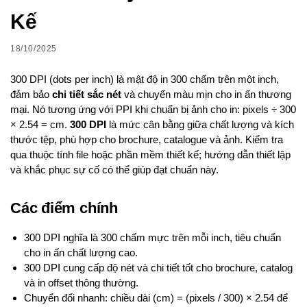
Kế
18/10/2025
300 DPI (dots per inch) là mật độ in 300 chấm trên một inch,
đảm bảo
chi tiết sắc nét
và chuyển màu mịn cho in ấn thương
mại. Nó tương ứng với PPI khi chuẩn bị ảnh cho in: pixels ÷ 300
× 2.54 = cm.
300 DPI
là mức cân bằng giữa chất lượng và kích
thước tệp, phù hợp cho brochure, catalogue và ảnh. Kiểm tra
qua thuộc tính file hoặc phần mềm thiết kế; hướng dẫn thiết lập
và khắc phục sự cố có thể giúp đạt chuẩn này.
Các điểm chính
300 DPI nghĩa là 300 chấm mực trên mỗi inch, tiêu chuẩn
cho in ấn chất lượng cao.
300 DPI cung cấp độ nét và chi tiết tốt cho brochure, catalog
và in offset thông thường.
Chuyển đổi nhanh: chiều dài (cm) = (pixels / 300) × 2.54 để