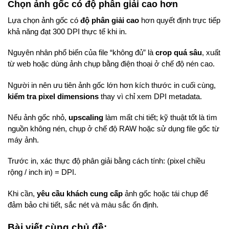
Chọn ảnh gốc có độ phân giải cao hơn
Lựa chọn ảnh gốc có
độ phân giải cao
hơn quyết định trực tiếp
khả năng đạt 300 DPI thực tế khi in.
Nguyên nhân phổ biến của file “không đủ” là
crop quá sâu
, xuất
từ web hoặc dùng ảnh chụp bằng điện thoại ở chế độ nén cao.
Người in nên ưu tiên ảnh gốc lớn hơn kích thước in cuối cùng,
kiểm tra pixel dimensions
thay vì chỉ xem DPI metadata.
Nếu ảnh gốc nhỏ,
upscaling
làm mất chi tiết; kỹ thuật tốt là tìm
nguồn không nén, chụp ở chế độ RAW hoặc sử dụng file gốc từ
máy ảnh.
Trước in, xác thực độ phân giải bằng cách tính: (pixel chiều
rộng / inch in) = DPI.
Khi cần,
yêu cầu khách cung cấp
ảnh gốc hoặc tái chụp để
đảm bảo chi tiết, sắc nét và màu sắc ổn định.
Bài viết cùng chủ đề: