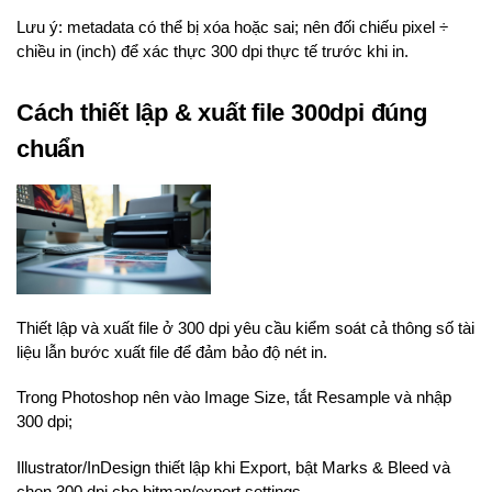
Lưu ý: metadata có thể bị xóa hoặc sai; nên đối chiếu pixel ÷
chiều in (inch) để xác thực 300 dpi thực tế trước khi in.
Cách thiết lập & xuất file 300dpi đúng
chuẩn
Thiết lập và xuất file ở 300 dpi yêu cầu kiểm soát cả thông số tài
liệu lẫn bước xuất file để đảm bảo độ nét in.
Trong Photoshop nên vào Image Size, tắt Resample và nhập
300 dpi;
Illustrator/InDesign thiết lập khi Export, bật Marks & Bleed và
chọn 300 dpi cho bitmap/export settings.