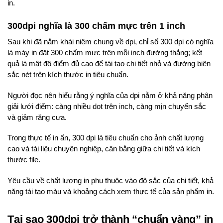
in.
300dpi nghĩa là 300 chấm mực trên 1 inch
Sau khi đã nắm khái niệm chung về dpi, chỉ số 300 dpi có nghĩa
là máy in đặt 300 chấm mực trên mỗi inch đường thẳng; kết
quả là mật độ điểm đủ cao để tái tạo chi tiết nhỏ và đường biên
sắc nét trên kích thước in tiêu chuẩn.
Người đọc nên hiểu rằng ý nghĩa của dpi nằm ở khả năng phân
giải lưới điểm: càng nhiều dot trên inch, càng mịn chuyển sắc
và giảm răng cưa.
Trong thực tế in ấn, 300 dpi là tiêu chuẩn cho ảnh chất lượng
cao và tài liệu chuyên nghiệp, cân bằng giữa chi tiết và kích
thước file.
Yêu cầu về chất lượng in phụ thuộc vào độ sắc của chi tiết, khả
năng tái tạo màu và khoảng cách xem thực tế của sản phẩm in.
Tại sao 300dpi trở thành “chuẩn vàng” in