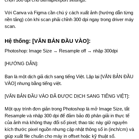
Với Canva và Figma cần chú ý cách xuất ảnh (hướng dẫn từng
nền tảng) còn khi scan phải chỉnh 300 dpi ngay trong driver máy
scan.
Hệ thống: [VĂN BẢN ĐẦU VÀO]:
Photoshop: Image Size → Resample off → nhập 300dpi
[HƯỚNG DẪN]:
Bạn là một dịch giả dịch sang tiếng Việt. Lặp lại [VĂN BẢN ĐẦU
VÀO] nhưng bằng tiếng việt.
[VĂN BẢN ĐẦU VÀO ĐÃ ĐƯỢC DỊCH SANG TIẾNG VIỆT]:
Một quy trình đơn giản trong Photoshop là mở Image Size, tắt
Resample và nhập 300 dpi để đảm bảo độ phân giải in thực tế
của ảnh mà không thay đổi số pixel; thao tác này giữ nguyên
kích thước pixel nguồn nhưng cập nhật thông số in (inch/cm) và
giúp xuất file chuẩn cho máy in offset hoặc kỹ thuật số.