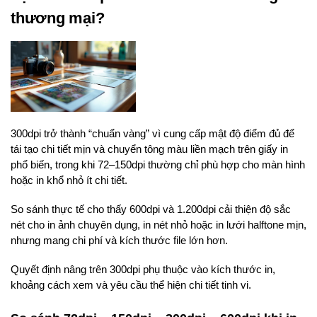
thương mại?
300dpi trở thành “chuẩn vàng” vì cung cấp mật độ điểm đủ để
tái tạo chi tiết mịn và chuyển tông màu liền mạch trên giấy in
phổ biến, trong khi 72–150dpi thường chỉ phù hợp cho màn hình
hoặc in khổ nhỏ ít chi tiết.
So sánh thực tế cho thấy 600dpi và 1.200dpi cải thiện độ sắc
nét cho in ảnh chuyên dụng, in nét nhỏ hoặc in lưới halftone mịn,
nhưng mang chi phí và kích thước file lớn hơn.
Quyết định nâng trên 300dpi phụ thuộc vào kích thước in,
khoảng cách xem và yêu cầu thể hiện chi tiết tinh vi.