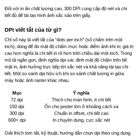
Đối với in ấn chất lượng cao, 300 DPI cung cấp độ nét và chi
tiết đủ để tái tạo hình ảnh sắc sảo trên giấy.
DPI viết tắt của từ gì?
Chỉ số này là viết tắt của “dots per inch” (số chấm trên một
inch), dùng để đo mật độ chấm mực hoặc điểm ảnh khi in; giá trị
cao hơn nghĩa là chi tiết in rõ hơn trên chiều dài một inch. Trong
mô tả ngắn gọn, định nghĩa dpi xác định mật độ chấm trên bề
mặt in, ảnh hưởng trực tiếp tới sắc nét và khả năng tái tạo chi
tiết. Một so sánh dpi hữu ích khi so sánh chất lượng in giữa
máy hoặc ảnh raster khác nhau.
Mục
Ý nghĩa
72 dpi
Thích cho màn hình, ít chi tiết
150 dpi
Ổn cho poster lớn ở khoảng cách xa
300 dpi
Chuẩn in offset, chi tiết cao
600+ dpi
In chuyên dụng, cực sắc nét
Giải thích tóm tắt, kỹ thuật, hướng dẫn chọn dpi theo ứng dụng