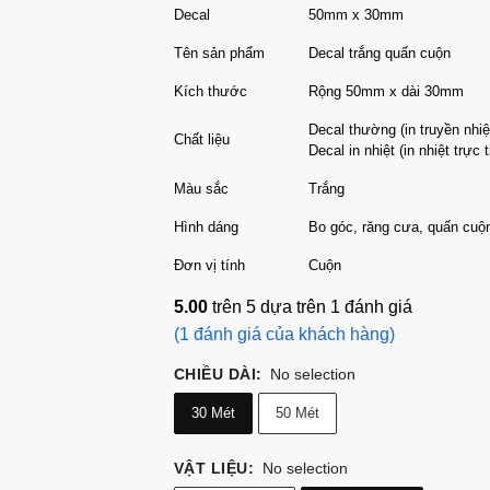
Decal
50mm x 30mm
Tên sản phẩm
Decal trắng quấn cuộn
Kích thước
Rộng 50mm x dài 30mm
Decal thường (in truyền nhiệ
Chất liệu
Decal in nhiệt (in nhiệt trực 
Màu sắc
Trắng
Hình dáng
Bo góc, răng cưa, quấn cuộ
Đơn vị tính
Cuộn
5.00
trên 5 dựa trên
1
đánh giá
(
1
đánh giá của khách hàng)
CHIỀU DÀI
:
No selection
30 Mét
50 Mét
VẬT LIỆU
:
No selection