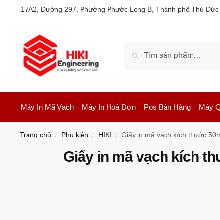
17A2, Đường 297, Phường Phước Long B, Thành phố Thủ Đức
Tìm kiếm
Máy In Mã Vạch
Máy In Hoá Đơn
Pos Bán Hàng
Máy Q
Trang chủ
Phụ kiện
HIKI
Giấy in mã vạch kích thước 5
/
/
/
Giấy in mã vạch kích 