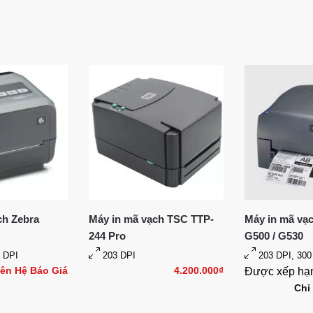
ch Zebra
Máy in mã vạch TSC TTP-
Máy in mã v
244 Pro
G500 / G530
 DPI
203 DPI
203 DPI, 300
iên Hệ Báo Giá
4.200.000
₫
Được xếp h
Chỉ