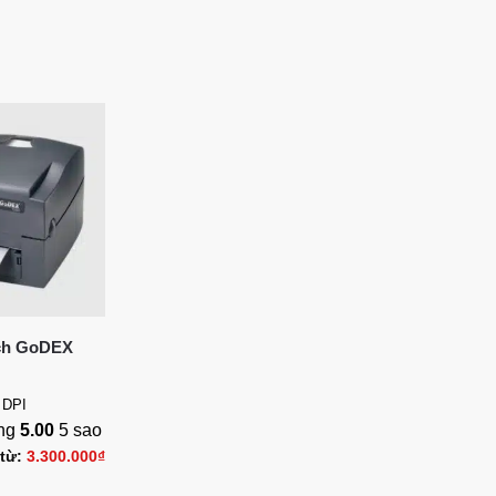
ạch GoDEX
 DPI
ạng
5.00
5 sao
 từ:
3.300.000
₫