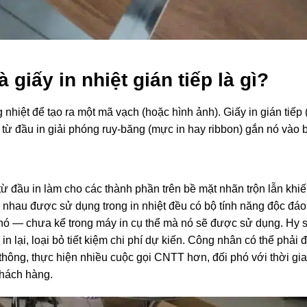
à giấy in nhiệt gián tiếp là gì?
ng nhiệt để tạo ra một mã vạch (hoặc hình ảnh). Giấy in gián tiế
t từ đầu in giải phóng ruy-băng (mực in hay ribbon) gắn nó vào 
t từ đầu in làm cho các thành phần trên bề mặt nhãn trộn lẫn k
hác nhau được sử dụng trong in nhiệt đều có bộ tính năng độc đ
 nó — chưa kể trong máy in cụ thể mà nó sẽ được sử dụng. Hy sinh
 lại, loại bỏ tiết kiệm chi phí dự kiến. Công nhân có thể phải đ
thông, thực hiện nhiều cuộc gọi CNTT hơn, đối phó với thời g
khách hàng.