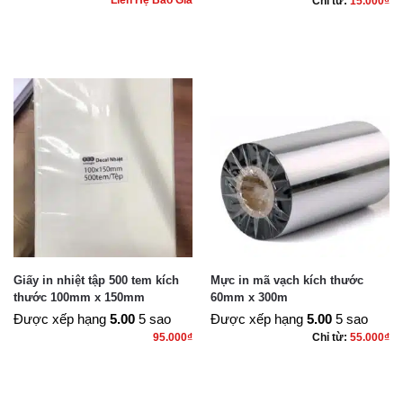
Liên Hệ Báo Giá
Chỉ từ:
15.000
₫
Giấy in nhiệt tập 500 tem kích
Mực in mã vạch kích thước
thước 100mm x 150mm
60mm x 300m
Được xếp hạng
5.00
5 sao
Được xếp hạng
5.00
5 sao
95.000
₫
Chỉ từ:
55.000
₫