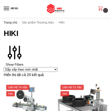
MENU
0
Trang chủ
Sản phẩm Thương hiệu
HIKI
/
/
HIKI
Show Filters
Hiển thị tất cả 24 kết quả
Liên Hệ Tư Vấn
Liên Hệ Tư Vấn
Hot
Hot