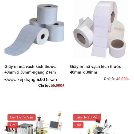
Giấy in mã vạch kích thước
Giấy in mã vạch kích thước
40mm x 30mm-ngang 2 tem
40mm x 30mm
Được xếp hạng
5.00
5 sao
Chỉ từ:
40.000
₫
Chỉ từ:
55.000
₫
Liên Hệ Tư Vấn
Liên Hệ Tư Vấn
Hot
Hot