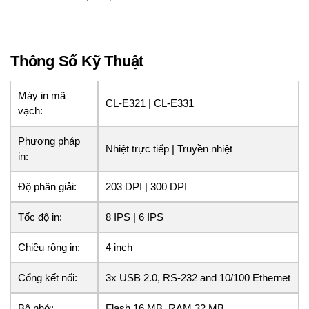
Thông Số Kỹ Thuật
Máy in mã
CL-E321 | CL-E331
vạch:
Phương pháp
Nhiệt trực tiếp | Truyền nhiệt
in:
Độ phân giải:
203 DPI | 300 DPI
Tốc độ in:
8 IPS | 6 IPS
Chiều rộng in:
4 inch
Cổng kết nối:
3x USB 2.0, RS-232 and 10/100 Ethernet
Bộ nhớ:
Flash 16 MB, RAM 32 MB