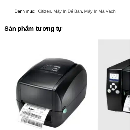
Danh mục:
Citizen
,
Máy In Để Bàn
,
Máy In Mã Vạch
Sản phẩm tương tự