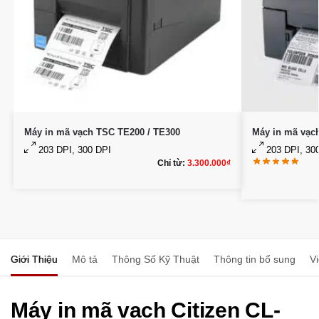
Máy in mã vạch TSC TE200 / TE300
Máy in mã vạc
203 DPI, 300 DPI
203 DPI, 30
Chỉ từ:
3.300.000
₫
Giới Thiệu
Mô tả
Thông Số Kỹ Thuật
Thông tin bổ sung
V
Máy in mã vạch Citizen CL-