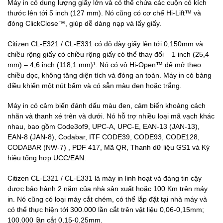
Máy in có dung lượng giấy lớn và có thể chứa các cuộn có kích
thước lên tới 5 inch (127 mm). Nó cũng có cơ chế Hi-Lift™ và
đóng ClickClose™, giúp dễ dàng nạp và lấy giấy.
Citizen CL-E321 / CL-E331 có độ dày giấy lên tới 0,150mm và
chiều rộng giấy có chiều rộng giấy có thể thay đổi – 1 inch (25,4
mm) – 4,6 inch (118,1 mm)¹. Nó có vỏ Hi-Open™ để mở theo
chiều dọc, không tăng diện tích và đóng an toàn. Máy in có bảng
điều khiển một nút bấm và có sẵn màu đen hoặc trắng.
Máy in có cảm biến đánh dấu màu đen, cảm biến khoảng cách
nhãn và thanh xé trên và dưới. Nó hỗ trợ nhiều loại mã vạch khác
nhau, bao gồm Code3of9, UPC-A, UPC-E, EAN-13 (JAN-13),
EAN-8 (JAN-8), Codabar, ITF CODE39, CODE93, CODE128,
CODABAR (NW-7) , PDF 417, Mã QR, Thanh dữ liệu GS1 và Ký
hiệu tổng hợp UCC/EAN.
Citizen CL-E321 / CL-E331 là máy in linh hoạt và đáng tin cậy
được bảo hành 2 năm của nhà sản xuất hoặc 100 Km trên máy
in. Nó cũng có loại máy cắt chém, có thể lắp đặt tại nhà máy và
có thể thực hiện tới 300.000 lần cắt trên vật liệu 0,06-0,15mm;
100.000 lần cắt 0,15-0,25mm.