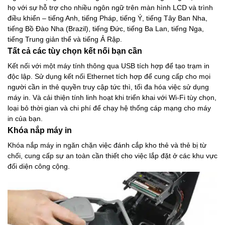
họ với sự hỗ trợ cho nhiều ngôn ngữ trên màn hình LCD và trình
điều khiển – tiếng Anh, tiếng Pháp, tiếng Ý, tiếng Tây Ban Nha,
tiếng Bồ Đào Nha (Brazil), tiếng Đức, tiếng Ba Lan, tiếng Nga,
tiếng Trung giản thể và tiếng Ả Rập.
Tất cả các tùy chọn kết nối bạn cần
Kết nối với một máy tính thông qua USB tích hợp để tạo trạm in
độc lập. Sử dụng kết nối Ethernet tích hợp để cung cấp cho mọi
người cần in thẻ quyền truy cập tức thì, tối đa hóa việc sử dụng
máy in. Và cải thiện tính linh hoạt khi triển khai với Wi-Fi tùy chọn,
loại bỏ thời gian và chi phí để chạy hệ thống cáp mạng cho máy
in của bạn.
Khóa nắp máy in
Khóa nắp máy in ngăn chặn việc đánh cắp kho thẻ và thẻ bị từ
chối, cung cấp sự an toàn cần thiết cho việc lắp đặt ở các khu vực
đối diện công cộng.