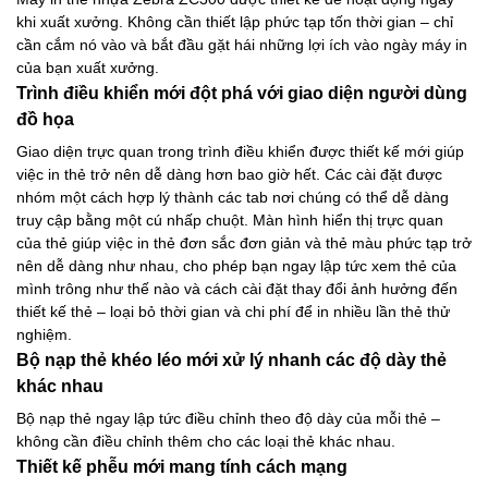
khi xuất xưởng. Không cần thiết lập phức tạp tốn thời gian – chỉ
cần cắm nó vào và bắt đầu gặt hái những lợi ích vào ngày máy in
của bạn xuất xưởng.
Trình điều khiển mới đột phá với giao diện người dùng
đồ họa
Giao diện trực quan trong trình điều khiển được thiết kế mới giúp
việc in thẻ trở nên dễ dàng hơn bao giờ hết. Các cài đặt được
nhóm một cách hợp lý thành các tab nơi chúng có thể dễ dàng
truy cập bằng một cú nhấp chuột. Màn hình hiển thị trực quan
của thẻ giúp việc in thẻ đơn sắc đơn giản và thẻ màu phức tạp trở
nên dễ dàng như nhau, cho phép bạn ngay lập tức xem thẻ của
mình trông như thế nào và cách cài đặt thay đổi ảnh hưởng đến
thiết kế thẻ – loại bỏ thời gian và chi phí để in nhiều lần thẻ thử
nghiệm.
Bộ nạp thẻ khéo léo mới xử lý nhanh các độ dày thẻ
khác nhau
Bộ nạp thẻ ngay lập tức điều chỉnh theo độ dày của mỗi thẻ –
không cần điều chỉnh thêm cho các loại thẻ khác nhau.
Thiết kế phễu mới mang tính cách mạng