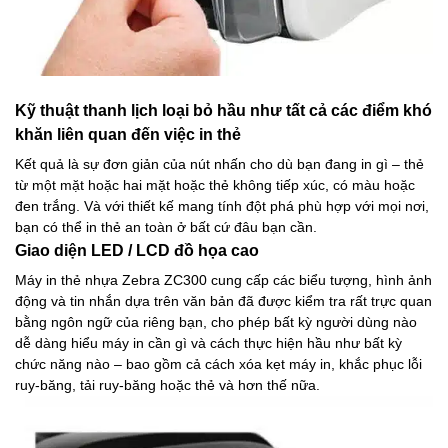
Kỹ thuật thanh lịch loại bỏ hầu như tất cả các điểm khó
khăn liên quan đến việc in thẻ
Kết quả là sự đơn giản của nút nhấn cho dù bạn đang in gì – thẻ
từ một mặt hoặc hai mặt hoặc thẻ không tiếp xúc, có màu hoặc
đen trắng. Và với thiết kế mang tính đột phá phù hợp với mọi nơi,
bạn có thể in thẻ an toàn ở bất cứ đâu bạn cần.
Giao diện LED / LCD đồ họa cao
Máy in thẻ nhựa Zebra ZC300 cung cấp các biểu tượng, hình ảnh
động và tin nhắn dựa trên văn bản đã được kiểm tra rất trực quan
bằng ngôn ngữ của riêng bạn, cho phép bất kỳ người dùng nào
dễ dàng hiểu máy in cần gì và cách thực hiện hầu như bất kỳ
chức năng nào – bao gồm cả cách xóa kẹt máy in, khắc phục lỗi
ruy-băng, tải ruy-băng hoặc thẻ và hơn thế nữa.