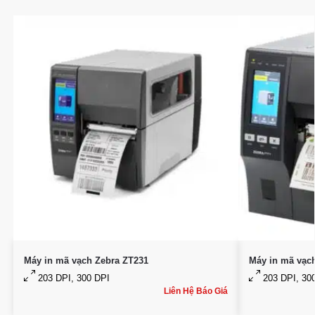
Máy in mã vạch Zebra ZT231
Máy in mã vạc
203 DPI, 300 DPI
203 DPI, 300
Liên Hệ Báo Giá