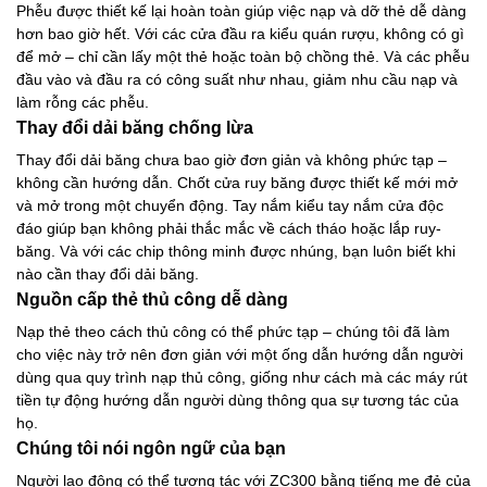
Phễu được thiết kế lại hoàn toàn giúp việc nạp và dỡ thẻ dễ dàng
hơn bao giờ hết. Với các cửa đầu ra kiểu quán rượu, không có gì
để mở – chỉ cần lấy một thẻ hoặc toàn bộ chồng thẻ. Và các phễu
đầu vào và đầu ra có công suất như nhau, giảm nhu cầu nạp và
làm rỗng các phễu.
Thay đổi dải băng chống lừa
Thay đổi dải băng chưa bao giờ đơn giản và không phức tạp –
không cần hướng dẫn. Chốt cửa ruy băng được thiết kế mới mở
và mở trong một chuyển động. Tay nắm kiểu tay nắm cửa độc
đáo giúp bạn không phải thắc mắc về cách tháo hoặc lắp ruy-
băng. Và với các chip thông minh được nhúng, bạn luôn biết khi
nào cần thay đổi dải băng.
Nguồn cấp thẻ thủ công dễ dàng
Nạp thẻ theo cách thủ công có thể phức tạp – chúng tôi đã làm
cho việc này trở nên đơn giản với một ống dẫn hướng dẫn người
dùng qua quy trình nạp thủ công, giống như cách mà các máy rút
tiền tự động hướng dẫn người dùng thông qua sự tương tác của
họ.
Chúng tôi nói ngôn ngữ của bạn
Người lao động có thể tương tác với ZC300 bằng tiếng mẹ đẻ của