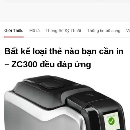
Giới Thiệu
Mô tả
Thông Số Kỹ Thuật
Thông tin bổ sung
V
Bất kể loại thẻ nào bạn cần in
– ZC300 đều đáp ứng