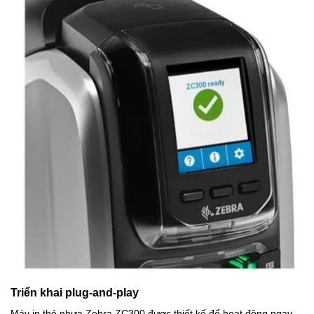
Triển khai plug-and-play
Máy in thẻ nhựa Zebra ZC300 được thiết kế để hoạt động ngay