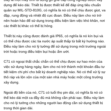
dựng để kéo dài. Thiết bị được thiết kế để đáp ứng tiêu chuẩn
quân sự MIL-STD-810G, có nghĩa là nó có thể chịu được giọt, va
đập, rung động và nhiệt độ cực đoan. Điều này làm cho nó trở
nên hoàn hảo để sử dụng trong điều kiện làm việc khó khăn, nơi
các thiết bị khác có thể bị hỏng.
Thiết bị này cũng được đánh giá IP65, có nghĩa là nó kín bụi và
có thể chịu được các tia nước áp suất thấp từ bất kỳ hướng nào.
Điều này làm cho nó lý tưởng để sử dụng trong môi trường ngoài
trời hoặc trong điều kiện bụi hoặc ẩm ướt.
C71 có ngoại thất chắc chắn có thể chịu được sự hao mòn của
việc sử dụng hàng ngày, làm cho nó trở thành một khoản đầu tư
tiết kiệm chi phí cho bất kỳ doanh nghiệp nào. Nó có thể xử lý sự
thô ráp và lộn xộn của một sàn nhà máy hoặc một công trường
xây dựng.
Ngoài độ bền của nó, C71 có tuổi thọ pin dài, có nghĩa là nó có
thể kéo dài một ca đầy đủ mà không cần phải sạc. Điều này làm
cho nó lý tưởng cho những người lao động cần sử dụng thiết bị
trong thời gian dài.