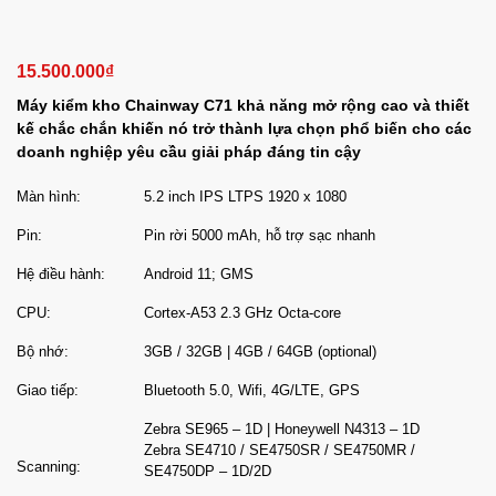
15.500.000
₫
Máy kiểm kho Chainway C71 khả năng mở rộng cao và thiết
kế chắc chắn khiến nó trở thành lựa chọn phổ biến cho các
doanh nghiệp yêu cầu giải pháp đáng tin cậy
Màn hình:
5.2 inch IPS LTPS 1920 x 1080
Pin:
Pin rời 5000 mAh, hỗ trợ sạc nhanh
Hệ điều hành:
Android 11; GMS
CPU:
Cortex-A53 2.3 GHz Octa-core
Bộ nhớ:
3GB / 32GB | 4GB / 64GB (optional)
Giao tiếp:
Bluetooth 5.0, Wifi, 4G/LTE, GPS
Zebra SE965 – 1D | Honeywell N4313 – 1D
Zebra SE4710 / SE4750SR / SE4750MR /
Scanning:
SE4750DP – 1D/2D