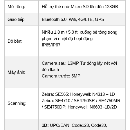
Mở rộng:
Hỗ trợ thẻ nhớ Micro SD lên đến 128GB
Giao tiếp:
Bluetooth 5.0, Wifi, 4G/LTE, GPS
Nhiều 1.8 m / 5.9 ft. xuống bê tông trong
phạm vi nhiệt độ hoạt động
Độ bền:
IP65/IP67
Camera sau: 13MP Tự động lấy nét với
đèn flash
Máy ảnh:
Camera trước: 5MP
Zebra: SE965; Honeywell: N4313 – 1D
Zebra: SE4710 / SE4750SR / SE4750MR
Scanning:
/ SE4750DP; Honeywell: N6603 -1D/2D
1D:
UPC/EAN, Code128, Code39,