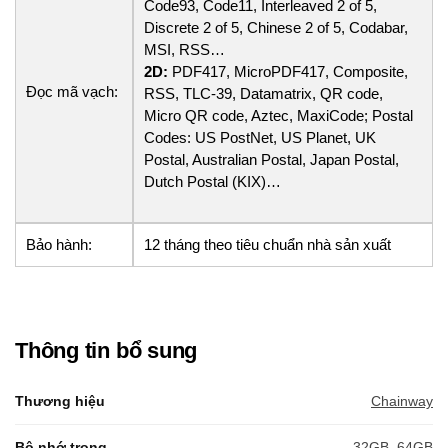
Code93, Code11, Interleaved 2 of 5,
Discrete 2 of 5, Chinese 2 of 5, Codabar,
MSI, RSS…
2D:
PDF417, MicroPDF417, Composite,
Đọc mã vạch:
RSS, TLC-39, Datamatrix, QR code,
Micro QR code, Aztec, MaxiCode; Postal
Codes: US PostNet, US Planet, UK
Postal, Australian Postal, Japan Postal,
Dutch Postal (KIX)…
Bảo hành:
12 tháng theo tiêu chuẩn nhà sản xuất
Thông tin bổ sung
Thương hiệu
Chainway
Bộ nhớ trong
32GB
,
64GB