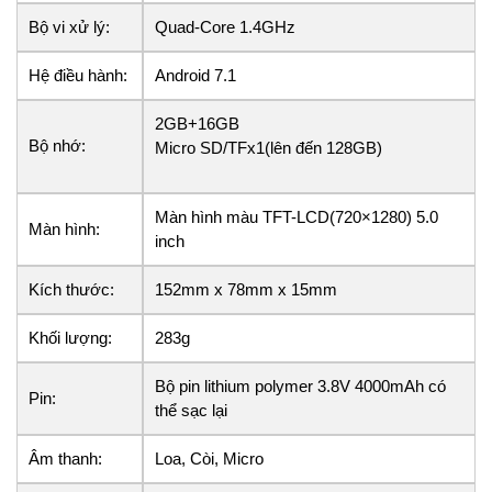
Bộ vi xử lý:
Quad-Core 1.4GHz
Hệ điều hành:
Android 7.1
2GB+16GB
Bộ nhớ:
Micro SD/TFx1(lên đến 128GB)
Màn hình màu TFT-LCD(720×1280) 5.0
Màn hình:
inch
Kích thước:
152mm x 78mm x 15mm
Khối lượng:
283g
Bộ pin lithium polymer 3.8V 4000mAh có
Pin:
thể sạc lại
Âm thanh:
Loa, Còi, Micro