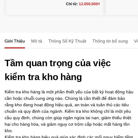
Chỉ từ:
12.000.000
₫
Giới Thiệu
Mô tả
Thông Số Kỹ Thuật
Thông tin bổ sung
V
Tầm quan trọng của việc
kiểm tra kho hàng
Kiểm tra kho hàng là một phần thiết yếu của bất kỳ hoạt động hậu
cần hoặc chuỗi cung ứng nào. Chúng là cần thiết để đảm bảo
rằng kho đang hoạt động hiệu quả, an toàn và tuân thủ các tiêu
chuẩn và quy định của ngành. Kiểm tra kho không chỉ là một yêu
cầu quy định, chúng còn giúp ngăn ngừa tai nạn, giảm thiểu thiệt
hại cho hàng hóa, và giảm nguy cơ trộm cắp hoặc mất hàng tồn
kho.
Kiểm tra kho hàng hiệu quả giúp xác định các mối nguy hiểm tiềm