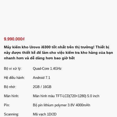
9.990.000
₫
Máy kiểm kho Urovo i6300 tốt nhất trên thị trường! Thiết bị
này được thiết kế để làm cho việc kiểm tra kho hàng của bạn
nhanh hơn và dễ dàng hơn bao giờ hết
Bộ vi xử lý:
Quad-Core 1.4GHz
Hệ điều hành:
Android 7.1
Bộ nhớ:
2GB / 16GB
Màn hình:
Màn hình màu TFT-LCD(720×1280) 5.0 inch
Pin:
Bộ pin lithium polymer 3.8V 4000mAh
Scanning:
Mã vạch 1D/2D