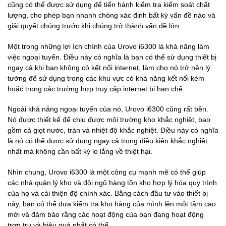
cũng có thể được sử dụng để tiến hành kiểm tra kiểm soát chất
lượng, cho phép bạn nhanh chóng xác định bất kỳ vấn đề nào và
giải quyết chúng trước khi chúng trở thành vấn đề lớn.
Một trong những lợi ích chính của Urovo i6300 là khả năng làm
việc ngoại tuyến. Điều này có nghĩa là bạn có thể sử dụng thiết bị
ngay cả khi bạn không có kết nối internet, làm cho nó trở nên lý
tưởng để sử dụng trong các khu vực có khả năng kết nối kém
hoặc trong các trường hợp truy cập internet bị hạn chế.
Ngoài khả năng ngoại tuyến của nó, Urovo i6300 cũng rất bền.
Nó được thiết kế để chịu được môi trường kho khắc nghiệt, bao
gồm cả giọt nước, tràn và nhiệt độ khắc nghiệt. Điều này có nghĩa
là nó có thể được sử dụng ngay cả trong điều kiện khắc nghiệt
nhất mà không cần bất kỳ lo lắng về thiệt hại.
Nhìn chung, Urovo i6300 là một công cụ mạnh mẽ có thể giúp
các nhà quản lý kho và đội ngũ hàng tồn kho hợp lý hóa quy trình
của họ và cải thiện độ chính xác. Bằng cách đầu tư vào thiết bị
này, bạn có thể đưa kiểm tra kho hàng của mình lên một tầm cao
mới và đảm bảo rằng các hoạt động của bạn đang hoạt động
trơn tru và hiệu quả nhất có thể.