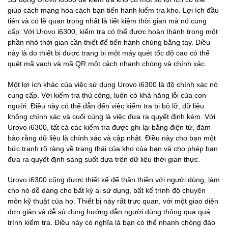
giúp cách mạng hóa cách bạn tiến hành kiểm tra kho. Lợi ích đầu
tiên và có lẽ quan trọng nhất là tiết kiệm thời gian mà nó cung
cấp. Với Urovo i6300, kiểm tra có thể được hoàn thành trong một
phần nhỏ thời gian cần thiết để tiến hành chúng bằng tay. Điều
này là do thiết bị được trang bị một máy quét tốc độ cao có thể
quét mã vạch và mã QR một cách nhanh chóng và chính xác.
Một lợi ích khác của việc sử dụng Urovo i6300 là độ chính xác nó
cung cấp. Với kiểm tra thủ công, luôn có khả năng lỗi của con
người. Điều này có thể dẫn đến việc kiểm tra bị bỏ lỡ, dữ liệu
không chính xác và cuối cùng là việc đưa ra quyết định kém. Với
Urovo i6300, tất cả các kiểm tra được ghi lại bằng điện tử, đảm
bảo rằng dữ liệu là chính xác và cập nhật. Điều này cho bạn một
bức tranh rõ ràng về trạng thái của kho của bạn và cho phép bạn
đưa ra quyết định sáng suốt dựa trên dữ liệu thời gian thực.
Urovo i6300 cũng được thiết kế để thân thiện với người dùng, làm
cho nó dễ dàng cho bất kỳ ai sử dụng, bất kể trình độ chuyên
môn kỹ thuật của họ. Thiết bị này rất trực quan, với một giao diện
đơn giản và dễ sử dụng hướng dẫn người dùng thông qua quá
trình kiểm tra. Điều này có nghĩa là bạn có thể nhanh chóng đào