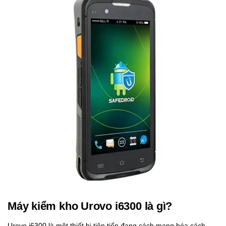
Máy kiểm kho Urovo i6300 là gì?
Urovo i6300 là một thiết bị tiên tiến đang cách mạng hóa cách