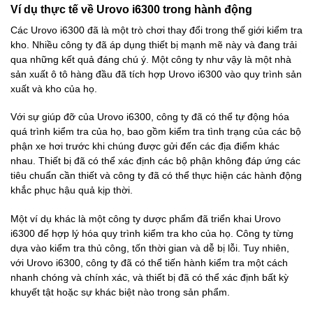
Ví dụ thực tế về Urovo i6300 trong hành động
Các Urovo i6300 đã là một trò chơi thay đổi trong thế giới kiểm tra
kho. Nhiều công ty đã áp dụng thiết bị mạnh mẽ này và đang trải
qua những kết quả đáng chú ý. Một công ty như vậy là một nhà
sản xuất ô tô hàng đầu đã tích hợp Urovo i6300 vào quy trình sản
xuất và kho của họ.
Với sự giúp đỡ của Urovo i6300, công ty đã có thể tự động hóa
quá trình kiểm tra của họ, bao gồm kiểm tra tình trạng của các bộ
phận xe hơi trước khi chúng được gửi đến các địa điểm khác
nhau. Thiết bị đã có thể xác định các bộ phận không đáp ứng các
tiêu chuẩn cần thiết và công ty đã có thể thực hiện các hành động
khắc phục hậu quả kịp thời.
Một ví dụ khác là một công ty dược phẩm đã triển khai Urovo
i6300 để hợp lý hóa quy trình kiểm tra kho của họ. Công ty từng
dựa vào kiểm tra thủ công, tốn thời gian và dễ bị lỗi. Tuy nhiên,
với Urovo i6300, công ty đã có thể tiến hành kiểm tra một cách
nhanh chóng và chính xác, và thiết bị đã có thể xác định bất kỳ
khuyết tật hoặc sự khác biệt nào trong sản phẩm.