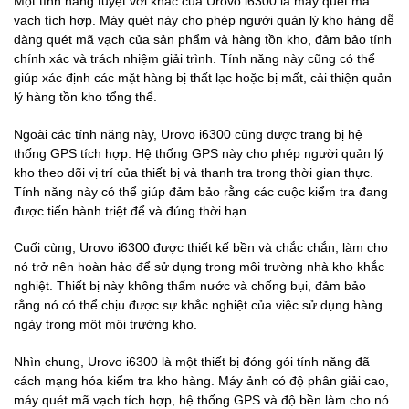
Một tính năng tuyệt vời khác của Urovo i6300 là máy quét mã
vạch tích hợp. Máy quét này cho phép người quản lý kho hàng dễ
dàng quét mã vạch của sản phẩm và hàng tồn kho, đảm bảo tính
chính xác và trách nhiệm giải trình. Tính năng này cũng có thể
giúp xác định các mặt hàng bị thất lạc hoặc bị mất, cải thiện quản
lý hàng tồn kho tổng thể.
Ngoài các tính năng này, Urovo i6300 cũng được trang bị hệ
thống GPS tích hợp. Hệ thống GPS này cho phép người quản lý
kho theo dõi vị trí của thiết bị và thanh tra trong thời gian thực.
Tính năng này có thể giúp đảm bảo rằng các cuộc kiểm tra đang
được tiến hành triệt để và đúng thời hạn.
Cuối cùng, Urovo i6300 được thiết kế bền và chắc chắn, làm cho
nó trở nên hoàn hảo để sử dụng trong môi trường nhà kho khắc
nghiệt. Thiết bị này không thấm nước và chống bụi, đảm bảo
rằng nó có thể chịu được sự khắc nghiệt của việc sử dụng hàng
ngày trong một môi trường kho.
Nhìn chung, Urovo i6300 là một thiết bị đóng gói tính năng đã
cách mạng hóa kiểm tra kho hàng. Máy ảnh có độ phân giải cao,
máy quét mã vạch tích hợp, hệ thống GPS và độ bền làm cho nó