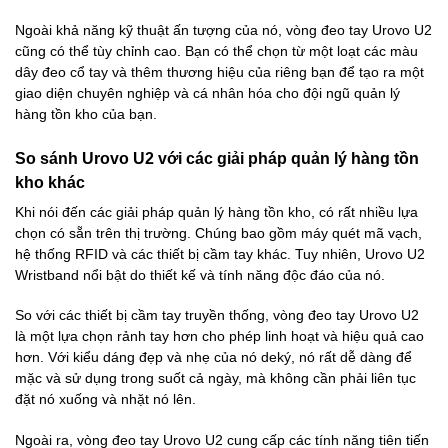
Ngoài khả năng kỹ thuật ấn tượng của nó, vòng đeo tay Urovo U2
cũng có thể tùy chỉnh cao. Bạn có thể chọn từ một loạt các màu
dây đeo cổ tay và thêm thương hiệu của riêng bạn để tạo ra một
giao diện chuyên nghiệp và cá nhân hóa cho đội ngũ quản lý
hàng tồn kho của bạn.
So sánh Urovo U2 với các giải pháp quản lý hàng tồn
kho khác
Khi nói đến các giải pháp quản lý hàng tồn kho, có rất nhiều lựa
chọn có sẵn trên thị trường. Chúng bao gồm máy quét mã vạch,
hệ thống RFID và các thiết bị cầm tay khác. Tuy nhiên, Urovo U2
Wristband nổi bật do thiết kế và tính năng độc đáo của nó.
So với các thiết bị cầm tay truyền thống, vòng đeo tay Urovo U2
là một lựa chọn rảnh tay hơn cho phép linh hoạt và hiệu quả cao
hơn. Với kiểu dáng đẹp và nhẹ của nó deký, nó rất dễ dàng để
mặc và sử dụng trong suốt cả ngày, mà không cần phải liên tục
đặt nó xuống và nhặt nó lên.
Ngoài ra, vòng đeo tay Urovo U2 cung cấp các tính năng tiên tiến