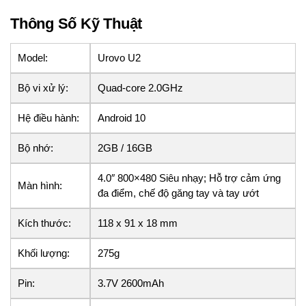
Thông Số Kỹ Thuật
Model:
Urovo U2
Bộ vi xử lý:
Quad-core 2.0GHz
Hệ điều hành:
Android 10
Bộ nhớ:
2GB / 16GB
4.0″ 800×480 Siêu nhạy; Hỗ trợ cảm ứng
Màn hình:
đa điểm, chế độ găng tay và tay ướt
Kích thước:
118 x 91 x 18 mm
Khối lượng:
275g
Pin:
3.7V 2600mAh