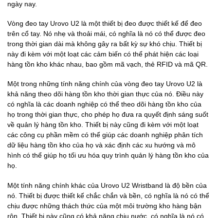
ngày nay.
Vòng đeo tay Urovo U2 là một thiết bị đeo được thiết kế để đeo
trên cổ tay. Nó nhẹ và thoải mái, có nghĩa là nó có thể được đeo
trong thời gian dài mà không gây ra bất kỳ sự khó chịu. Thiết bị
này đi kèm với một loạt các cảm biến có thể phát hiện các loại
hàng tồn kho khác nhau, bao gồm mã vạch, thẻ RFID và mã QR.
Một trong những tính năng chính của vòng đeo tay Urovo U2 là
khả năng theo dõi hàng tồn kho thời gian thực của nó. Điều này
có nghĩa là các doanh nghiệp có thể theo dõi hàng tồn kho của
họ trong thời gian thực, cho phép họ đưa ra quyết định sáng suốt
về quản lý hàng tồn kho. Thiết bị này cũng đi kèm với một loạt
các công cụ phần mềm có thể giúp các doanh nghiệp phân tích
dữ liệu hàng tồn kho của họ và xác định các xu hướng và mô
hình có thể giúp họ tối ưu hóa quy trình quản lý hàng tồn kho của
họ.
Một tính năng chính khác của Urovo U2 Wristband là độ bền của
nó. Thiết bị được thiết kế chắc chắn và bền, có nghĩa là nó có thể
chịu được những thách thức của một môi trường kho hàng bận
rộn. Thiết bị này cũng có khả năng chịu nước, có nghĩa là nó có