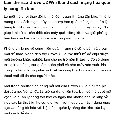
Làm thế nào Urovo U2 Wristband cách mạng hóa quản
lý hàng tồn kho
Là một trò chơi thay đổi khi nói đến quản lý hàng tồn kho. Thiết bị
mang tính cách mạng này cho phép bạn quét mã vạch, quản lý
hàng tồn kho và theo dõi lô hàng chỉ với một cú nháy cổ tay. Nó
giúp loại bỏ sự cần thiết của máy quét cồng kềnh và giải phóng
bàn tay của bạn để có được với công việc của bạn.
Không chỉ là nó vô cùng hiệu quả, nhưng nó cũng bền và thoải
mái để mặc. Vòng đeo tay Urovo U2 được thiết kế để chịu được
môi trường khắc nghiệt, làm cho nó trở nên lý tưởng để sử dụng
trong kho hàng, trung tâm phân phối và nhà máy sản xuất. Nó
cũng có trọng lượng nhẹ và thiết kế công thái học để đảm bảo sự
thoải mái tối đa cho người mặc.
Một trong những tính năng nổi bật của Urovo U2 là tuổi thọ pin
dài của nó. Với tối đa 12 giờ sử dụng liên tục, bạn có thể quét mã
vạch và quản lý hàng tồn kho cả ngày mà không phải lo lắng về
việc sạc lại thiết bị. Nó cũng đi kèm với một ổ cắm tiện dụng giúp
sạc và đồng bộ hóa với hệ thống quản lý hàng tồn kho của bạn
một cách dễ dàng.