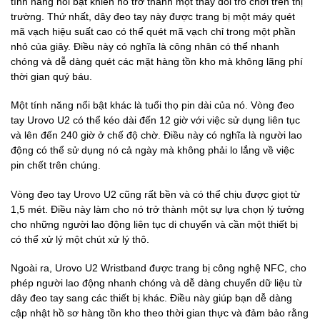
tính năng nổi bật khiến nó trở thành một thay đổi trò chơi trên thị
trường. Thứ nhất, dây đeo tay này được trang bị một máy quét
mã vạch hiệu suất cao có thể quét mã vạch chỉ trong một phần
nhỏ của giây. Điều này có nghĩa là công nhân có thể nhanh
chóng và dễ dàng quét các mặt hàng tồn kho mà không lãng phí
thời gian quý báu.
Một tính năng nổi bật khác là tuổi thọ pin dài của nó. Vòng đeo
tay Urovo U2 có thể kéo dài đến 12 giờ với việc sử dụng liên tục
và lên đến 240 giờ ở chế độ chờ. Điều này có nghĩa là người lao
động có thể sử dụng nó cả ngày mà không phải lo lắng về việc
pin chết trên chúng.
Vòng đeo tay Urovo U2 cũng rất bền và có thể chịu được giọt từ
1,5 mét. Điều này làm cho nó trở thành một sự lựa chọn lý tưởng
cho những người lao động liên tục di chuyển và cần một thiết bị
có thể xử lý một chút xử lý thô.
Ngoài ra, Urovo U2 Wristband được trang bị công nghệ NFC, cho
phép người lao động nhanh chóng và dễ dàng chuyển dữ liệu từ
dây đeo tay sang các thiết bị khác. Điều này giúp bạn dễ dàng
cập nhật hồ sơ hàng tồn kho theo thời gian thực và đảm bảo rằng