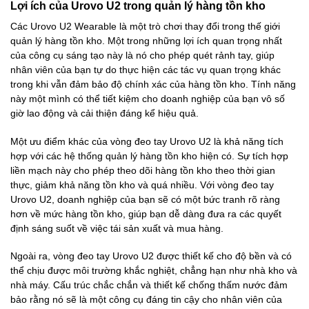
Lợi ích của Urovo U2 trong quản lý hàng tồn kho
Các Urovo U2 Wearable là một trò chơi thay đổi trong thế giới
quản lý hàng tồn kho. Một trong những lợi ích quan trọng nhất
của công cụ sáng tạo này là nó cho phép quét rảnh tay, giúp
nhân viên của bạn tự do thực hiện các tác vụ quan trọng khác
trong khi vẫn đảm bảo độ chính xác của hàng tồn kho. Tính năng
này một mình có thể tiết kiệm cho doanh nghiệp của bạn vô số
giờ lao động và cải thiện đáng kể hiệu quả.
Một ưu điểm khác của vòng đeo tay Urovo U2 là khả năng tích
hợp với các hệ thống quản lý hàng tồn kho hiện có. Sự tích hợp
liền mạch này cho phép theo dõi hàng tồn kho theo thời gian
thực, giảm khả năng tồn kho và quá nhiều. Với vòng đeo tay
Urovo U2, doanh nghiệp của bạn sẽ có một bức tranh rõ ràng
hơn về mức hàng tồn kho, giúp bạn dễ dàng đưa ra các quyết
định sáng suốt về việc tái sản xuất và mua hàng.
Ngoài ra, vòng đeo tay Urovo U2 được thiết kế cho độ bền và có
thể chịu được môi trường khắc nghiệt, chẳng hạn như nhà kho và
nhà máy. Cấu trúc chắc chắn và thiết kế chống thấm nước đảm
bảo rằng nó sẽ là một công cụ đáng tin cậy cho nhân viên của