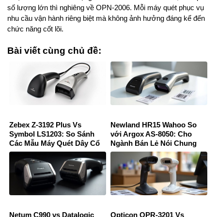
số lượng lớn thì nghiêng về OPN-2006. Mỗi máy quét phục vụ
nhu cầu vận hành riêng biệt mà không ảnh hưởng đáng kể đến
chức năng cốt lõi.
Bài viết cùng chủ đề:
Zebex Z-3192 Plus Vs
Newland HR15 Wahoo So
Symbol LS1203: So Sánh
với Argox AS-8050: Cho
Các Mẫu Máy Quét Dây Cổ
Ngành Bán Lẻ Nói Chung
Điển
Netum C990 vs Datalogic
Opticon OPR-3201 Vs