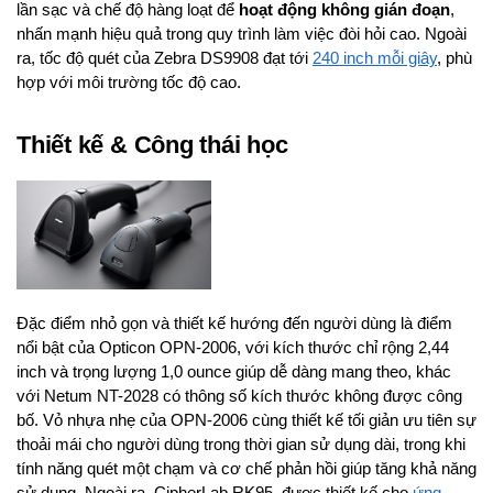
lần sạc và chế độ hàng loạt để
hoạt động không gián đoạn
,
nhấn mạnh hiệu quả trong quy trình làm việc đòi hỏi cao. Ngoài
ra, tốc độ quét của Zebra DS9908 đạt tới
240 inch mỗi giây
, phù
hợp với môi trường tốc độ cao.
Thiết kế & Công thái học
Đặc điểm nhỏ gọn và thiết kế hướng đến người dùng là điểm
nổi bật của Opticon OPN-2006, với kích thước chỉ rộng 2,44
inch và trọng lượng 1,0 ounce giúp dễ dàng mang theo, khác
với Netum NT-2028 có thông số kích thước không được công
bố. Vỏ nhựa nhẹ của OPN-2006 cùng thiết kế tối giản ưu tiên sự
thoải mái cho người dùng trong thời gian sử dụng dài, trong khi
tính năng quét một chạm và cơ chế phản hồi giúp tăng khả năng
sử dụng. Ngoài ra, CipherLab RK95, được thiết kế cho
ứng