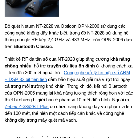
Bộ quét Netum NT-2028 và Opticon OPN-2006 sử dụng các
công nghệ không dây khác biệt, trong đó NT-2028 sử dụng hệ
thống dongle RF kép 2,4 GHz và 433 MHz, còn OPN-2006 dựa
trên
Bluetooth Classic
.
Thiết kế RF đa tần số của NT-2028 giúp tăng cường
khả năng
chống nhiễu
, hỗ trợ
truyền dữ liệu ổn định
ở khoảng cách xa
—lên đến 300 mét ngoài trời.
Công nghệ xử lý tín hiệu số ARM
+ DSP 32 bit tiên tiến
đảm bảo hiệu suất giải mã vượt trội ngay
cả trong môi trường khó khăn. Trong khi đó, kết nối Bluetooth
của OPN-2006 mang lại khả năng tương thích rộng hơn với các
thiết bị nhưng bị giới hạn ở phạm vi 10 mét điển hình. Ngoài ra,
Zebex Z-3392BT Plus
có chức năng không dây với phạm vi lên
đến 100 mét, thể hiện một cách tiếp cận khác về công nghệ
không dây trong máy quét mã vạch.