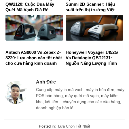
QW2120: Cuộc Đua Máy
Sunmi 2D Scanner: Hiệu
Quét Mã Vạch Giá Rẻ
suất trên thị trường Việt
Nam
Antech AS8000 Vs Zebex Z-
Honeywell Voyager 1452G
3220: Lựa chọn nào tốt nhất
Vs Datalogic QBT2131:
cho cửa hàng kinh doanh
Nguồn Năng Lượng Hình
nhộn nhịp?
Ảnh Không Dây
Anh Đức
Cung cấp máy in mã vạch, máy in hóa đơn, máy
POS bán hàng, máy quét mã vạch, máy kiểm
kho, két tiền... chuyên dụng cho các cửa hàng,
doanh nghiệp bán lẻ
Posted in:
Lựa Chọn Tốt Nhất