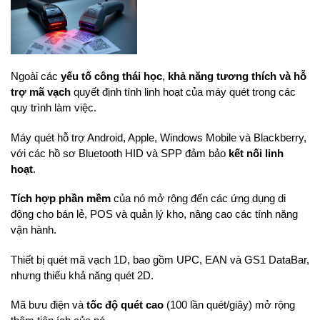
Ngoài các
yếu tố công thái học
,
khả năng tương thích và hỗ
trợ mã vạch
quyết định tính linh hoạt của máy quét trong các
quy trình làm việc.
Máy quét hỗ trợ Android, Apple, Windows Mobile và Blackberry,
với các hồ sơ Bluetooth HID và SPP đảm bảo
kết nối linh
hoạt
.
Tích hợp phần mềm
của nó mở rộng đến các ứng dụng di
động cho bán lẻ, POS và quản lý kho, nâng cao các tính năng
vận hành.
Thiết bị quét mã vạch 1D, bao gồm UPC, EAN và GS1 DataBar,
nhưng thiếu khả năng quét 2D.
Mã bưu điện và
tốc độ quét cao
(100 lần quét/giây) mở rộng