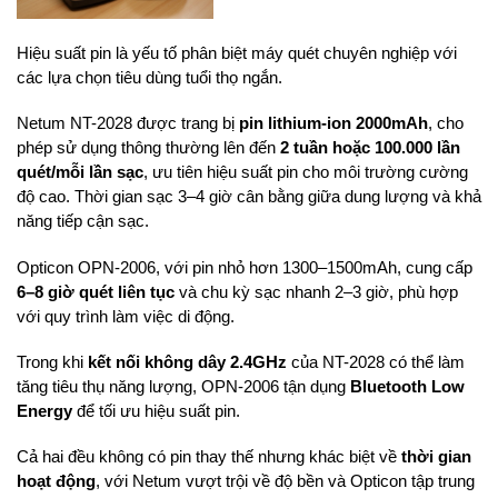
Hiệu suất pin là yếu tố phân biệt máy quét chuyên nghiệp với
các lựa chọn tiêu dùng tuổi thọ ngắn.
Netum NT-2028 được trang bị
pin lithium-ion 2000mAh
, cho
phép sử dụng thông thường lên đến
2 tuần hoặc 100.000 lần
quét/mỗi lần sạc
, ưu tiên hiệu suất pin cho môi trường cường
độ cao. Thời gian sạc 3–4 giờ cân bằng giữa dung lượng và khả
năng tiếp cận sạc.
Opticon OPN-2006, với pin nhỏ hơn 1300–1500mAh, cung cấp
6–8 giờ quét liên tục
và chu kỳ sạc nhanh 2–3 giờ, phù hợp
với quy trình làm việc di động.
Trong khi
kết nối không dây 2.4GHz
của NT-2028 có thể làm
tăng tiêu thụ năng lượng, OPN-2006 tận dụng
Bluetooth Low
Energy
để tối ưu hiệu suất pin.
Cả hai đều không có pin thay thế nhưng khác biệt về
thời gian
hoạt động
, với Netum vượt trội về độ bền và Opticon tập trung