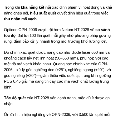
Trong khi
khả năng kết nối
xác định phạm vi hoạt động và khả
năng ghép nối,
hiệu suất quét
quyết định hiệu quả trong
việc
thu nhận mã vạch
.
Opticon OPN-2006 vượt trội hơn Netum NT-2028 về
so sánh
tốc độ
, đạt tới 100 lần quét mỗi giây nhờ phương pháp gương
rung, đảm bảo xử lý nhanh trong môi trường khối lượng lớn.
Độ chính xác quét được nâng cao nhờ diode laser 650 nm và
khoảng cách lấy nét linh hoạt (50–550 mm), phù hợp với các
mật độ mã vạch khác nhau. Quang học chính xác của OPN-
2006—xử lý góc nghiêng dọc (±25°), nghiêng ngang (±40°), và
góc nghiêng (±20°)—giảm thiểu việc quét lại, trong khi ngưỡng
PCS 0,45 giải mã đáng tin cậy các mã vạch chất lượng trung
bình.
Tốc độ quét
của NT-2028 vẫn cạnh tranh, mặc dù ít được ghi
nhận.
Ổn định tín hiệu nghiêng về OPN-2006, với 3.500 lần quét mỗi