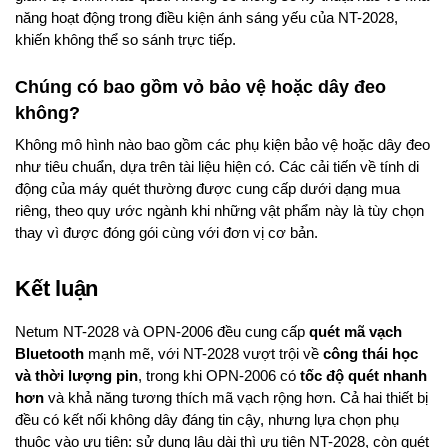
năng hoạt động trong điều kiện ánh sáng yếu của NT-2028,
khiến không thể so sánh trực tiếp.
Chúng có bao gồm vỏ bảo vệ hoặc dây đeo
không?
Không mô hình nào bao gồm các phụ kiện bảo vệ hoặc dây đeo
như tiêu chuẩn, dựa trên tài liệu hiện có. Các cải tiến về tính di
động của máy quét thường được cung cấp dưới dạng mua
riêng, theo quy ước ngành khi những vật phẩm này là tùy chọn
thay vì được đóng gói cùng với đơn vị cơ bản.
Kết luận
Netum NT-2028 và OPN-2006 đều cung cấp
quét mã vạch
Bluetooth
mạnh mẽ, với NT-2028 vượt trội về
công thái học
và thời lượng pin
, trong khi OPN-2006 có
tốc độ quét nhanh
hơn
và khả năng tương thích mã vạch rộng hơn. Cả hai thiết bị
đều có kết nối không dây đáng tin cậy, nhưng lựa chọn phụ
thuộc vào ưu tiên: sử dụng lâu dài thì ưu tiên NT-2028, còn quét