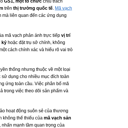
do
GS1, một tổ chức
chịu trách
ẩm
trên
thị trường quốc tế
.
Mã vạch
m mà liên quan đến các ứng dụng
ủa mã vạch phản ánh trực tiếp
vị trí
 ký
hoặc đặt trụ sở chính, không
một cách chính xác và hiểu rõ vai trò
yền thống nhưng thuộc về một loại
c sử dụng cho nhiều mục đích toàn
ung ứng toàn cầu. Việc phân bổ mã
uả trong việc theo dõi sản phẩm và
 bảo hoạt động suôn sẻ của thương
ần không thể thiếu của
mã vạch sản
, nhấn mạnh tầm quan trọng của