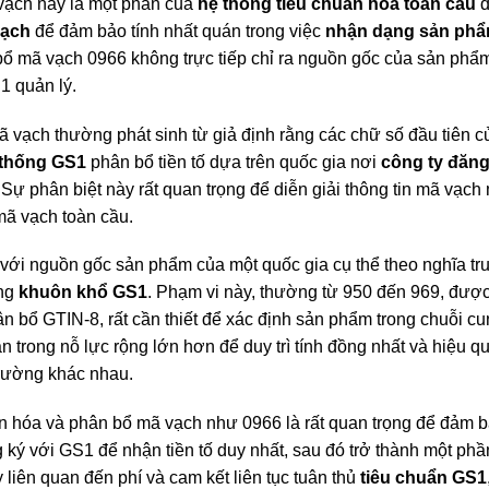
vạch này là một phần của
hệ thống tiêu chuẩn hóa toàn cầu
vạch
để đảm bảo tính nhất quán trong việc
nhận dạng sản ph
ổ mã vạch 0966 không trực tiếp chỉ ra nguồn gốc của sản phẩ
1 quản lý.
vạch thường phát sinh từ giả định rằng các chữ số đầu tiên c
 thống GS1
phân bổ tiền tố dựa trên quốc gia nơi
công ty đăng
 Sự phân biệt này rất quan trọng để diễn giải thông tin mã vạch 
mã vạch toàn cầu.
ới nguồn gốc sản phẩm của một quốc gia cụ thể theo nghĩa tru
ong
khuôn khổ GS1
. Phạm vi này, thường từ 950 đến 969, đượ
n bổ GTIN-8, rất cần thiết để xác định sản phẩm trong chuỗi c
 trong nỗ lực rộng lớn hơn để duy trì tính đồng nhất và hiệu q
trường khác nhau.
uẩn hóa và phân bổ mã vạch như 0966 là rất quan trọng để đảm
 ký với GS1 để nhận tiền tố duy nhất, sau đó trở thành một ph
 liên quan đến phí và cam kết liên tục tuân thủ
tiêu chuẩn GS1