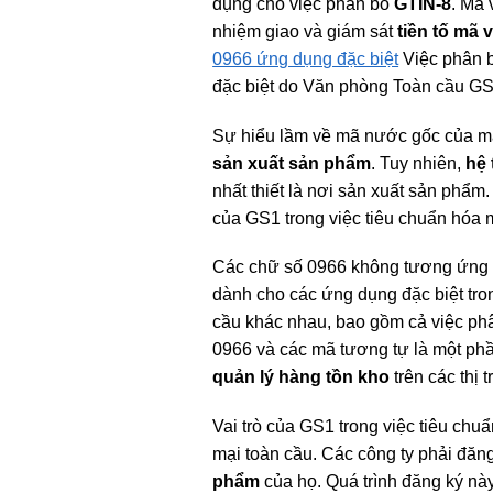
dụng cho việc phân bổ
GTIN-8
. Mã 
nhiệm giao và giám sát
tiền tố mã 
0966 ứng dụng đặc biệt
Việc phân b
đặc biệt do Văn phòng Toàn cầu GS
Sự hiểu lầm về mã nước gốc của mã 
sản xuất sản phẩm
. Tuy nhiên,
hệ
nhất thiết là nơi sản xuất sản phẩm.
của GS1 trong việc tiêu chuẩn hóa 
Các chữ số 0966 không tương ứng v
dành cho các ứng dụng đặc biệt tr
cầu khác nhau, bao gồm cả việc phâ
0966 và các mã tương tự là một phần
quản lý hàng tồn kho
trên các thị 
Vai trò của GS1 trong việc tiêu ch
mại toàn cầu. Các công ty phải đăng
phẩm
của họ. Quá trình đăng ký này