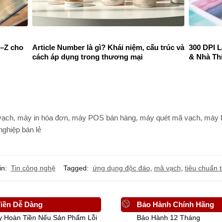
A–Z cho
Article Number là gì? Khái niệm, cấu trúc và
300 DPI 
cách áp dụng trong thương mại
& Nhà Th
ạch, máy in hóa đơn, máy POS bán hàng, máy quét mã vạch, máy ki
nghiệp bán lẻ
in:
Tin công nghệ
Tagged:
ứng dụng độc đáo
,
mã vạch
,
tiêu chuẩn 
iền Dễ Dàng
Bảo Hành Chính Hãng
y Hoàn Tiền Nếu Sản Phẩm Lỗi
Bảo Hành 12 Tháng