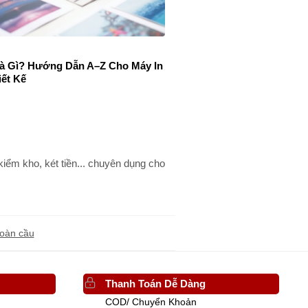
Là Gì? Hướng Dẫn A–Z Cho Máy In
iết Kế
ểm kho, két tiền... chuyên dụng cho
toàn cầu
Thanh Toán Dễ Dàng
COD/ Chuyển Khoản