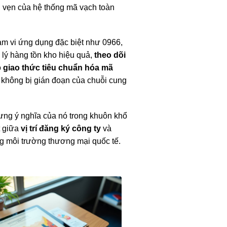
n vẹn của hệ thống mã vạch toàn
m vi ứng dụng đặc biệt như 0966,
 lý hàng tồn kho hiệu quả,
theo dõi
o
giao thức tiêu chuẩn hóa mã
g không bị gián đoạn của chuỗi cung
hưng ý nghĩa của nó trong khuôn khổ
t giữa
vị trí đăng ký công ty
và
ng môi trường thương mại quốc tế.