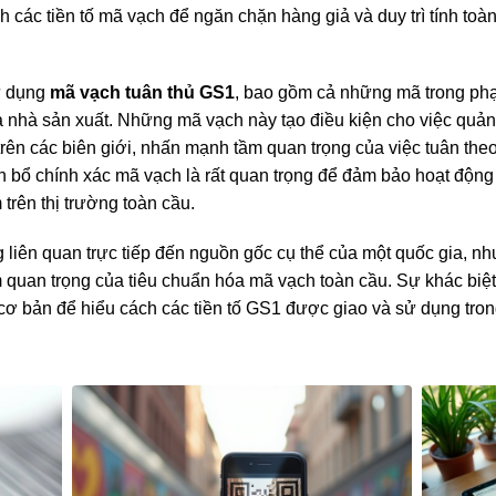
 các tiền tố mã vạch để ngăn chặn hàng giả và duy trì tính toà
sử dụng
mã vạch tuân thủ GS1
, bao gồm cả những mã trong phạ
 và nhà sản xuất. Những mã vạch này tạo điều kiện cho việc quản
ên các biên giới, nhấn mạnh tầm quan trọng của việc tuân the
ân bổ chính xác mã vạch là rất quan trọng để đảm bảo hoạt độn
trên thị trường toàn cầu.
 liên quan trực tiếp đến nguồn gốc cụ thể của một quốc gia, n
quan trọng của tiêu chuẩn hóa mã vạch toàn cầu. Sự khác biệ
cơ bản để hiểu cách các tiền tố GS1 được giao và sử dụng tro