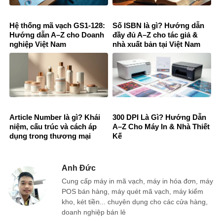
Hệ thống mã vạch GS1-128:
Số ISBN là gì? Hướng dẫn
Hướng dẫn A–Z cho Doanh
đầy đủ A–Z cho tác giả &
nghiệp Việt Nam
nhà xuất bản tại Việt Nam
Article Number là gì? Khái
300 DPI Là Gì? Hướng Dẫn
niệm, cấu trúc và cách áp
A–Z Cho Máy In & Nhà Thiết
dụng trong thương mại
Kế
Anh Đức
Cung cấp máy in mã vạch, máy in hóa đơn, máy
POS bán hàng, máy quét mã vạch, máy kiểm
kho, két tiền... chuyên dụng cho các cửa hàng,
doanh nghiệp bán lẻ