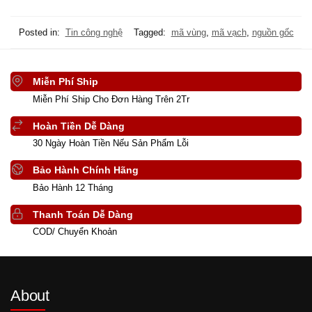
Posted in:
Tin công nghệ
Tagged:
mã vùng
,
mã vạch
,
nguồn gốc
Miễn Phí Ship
Miễn Phí Ship Cho Đơn Hàng Trên 2Tr
Hoàn Tiền Dễ Dàng
30 Ngày Hoàn Tiền Nếu Sản Phẩm Lỗi
Bảo Hành Chính Hãng
Bảo Hành 12 Tháng
Thanh Toán Dễ Dàng
COD/ Chuyển Khoản
About