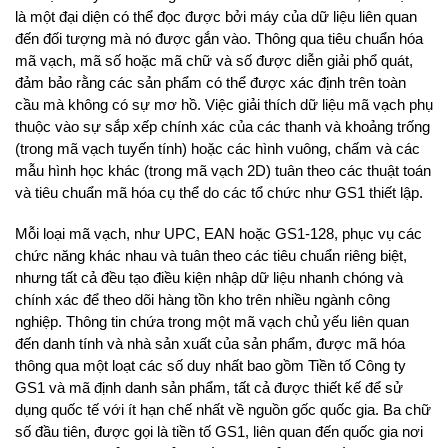
là một đại diện có thể đọc được bởi máy của dữ liệu liên quan
đến đối tượng mà nó được gắn vào. Thông qua tiêu chuẩn hóa
mã vạch, mã số hoặc mã chữ và số được diễn giải phổ quát,
đảm bảo rằng các sản phẩm có thể được xác định trên toàn
cầu mà không có sự mơ hồ. Việc giải thích dữ liệu mã vạch phụ
thuộc vào sự sắp xếp chính xác của các thanh và khoảng trống
(trong mã vạch tuyến tính) hoặc các hình vuông, chấm và các
mẫu hình học khác (trong mã vạch 2D) tuân theo các thuật toán
và tiêu chuẩn mã hóa cụ thể do các tổ chức như GS1 thiết lập.
Mỗi loại mã vạch, như UPC, EAN hoặc GS1-128, phục vụ các
chức năng khác nhau và tuân theo các tiêu chuẩn riêng biệt,
nhưng tất cả đều tạo điều kiện nhập dữ liệu nhanh chóng và
chính xác để theo dõi hàng tồn kho trên nhiều ngành công
nghiệp. Thông tin chứa trong một mã vạch chủ yếu liên quan
đến danh tính và nhà sản xuất của sản phẩm, được mã hóa
thông qua một loạt các số duy nhất bao gồm Tiền tố Công ty
GS1 và mã định danh sản phẩm, tất cả được thiết kế để sử
dụng quốc tế với ít hạn chế nhất về nguồn gốc quốc gia. Ba chữ
số đầu tiên, được gọi là tiền tố GS1, liên quan đến quốc gia nơi