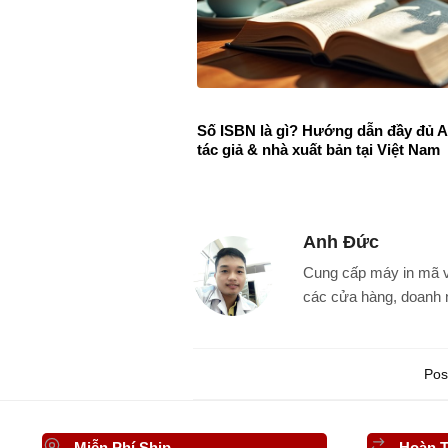
Số ISBN là gì? Hướng dẫn đầy đủ 
tác giả & nhà xuất bản tại Việt Nam
Anh Đức
Cung cấp máy in mã v
các cửa hàng, doanh 
Pos
Miễn Phí Ship
Hoàn T