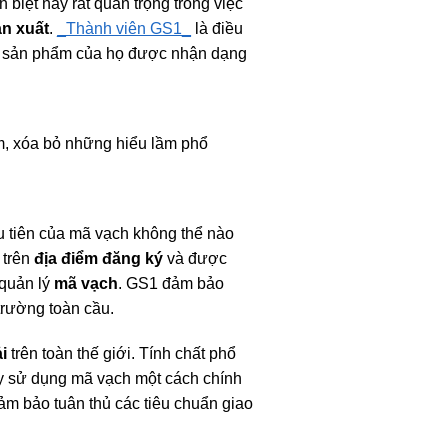
biệt này rất quan trọng trong việc
sản xuất
.
_Thành viên GS1_
là điều
bảo sản phẩm của họ được nhận dạng
m, xóa bỏ những hiểu lầm phổ
u tiên của mã vạch không thể nào
 trên
địa điểm đăng ký
và được
 quản lý
mã vạch
. GS1 đảm bảo
trường toàn cầu.
i
trên toàn thế giới. Tính chất phổ
y sử dụng mã vạch một cách chính
đảm bảo tuân thủ các tiêu chuẩn giao