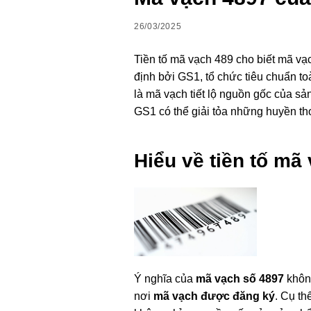
26/03/2025
Tiền tố mã vạch 489 cho biết mã vạ
định bởi GS1, tổ chức tiêu chuẩn t
là mã vạch tiết lộ nguồn gốc của sả
GS1 có thể giải tỏa những huyền th
Hiểu về tiền tố mã
Ý nghĩa của
mã vạch số 4897
khôn
nơi
mã vạch được đăng ký
. Cụ th