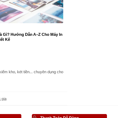
Là Gì? Hướng Dẫn A–Z Cho Máy In
iết Kế
ểm kho, két tiền... chuyên dụng cho
 gia
Thanh Toán Dễ Dàng