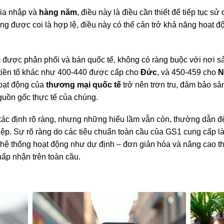
gia nhập và
hàng năm
, điều này là điều cần thiết để tiếp tục
g được coi là hợp lệ, điều này có thể cản trở khả năng hoạt độ
 được phân phối và bán quốc tế, không có ràng buộc với nơi sản
tiền tố khác như 400-440 được cấp cho
Đức
, và 450-459 cho
N
hoạt động của
thương mại quốc tế
trở nên trơn tru, đảm bảo s
guồn gốc thực tế của chúng.
ác định rõ ràng, nhưng những hiểu lầm vẫn còn, thường dẫn đ
p. Sự rõ ràng do các tiêu chuẩn toàn cầu của GS1 cung cấp là đ
hệ thống hoạt động như dự định – đơn giản hóa và nâng cao t
p nhận trên toàn cầu.