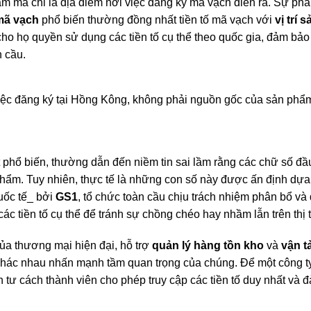
 mà chỉ là địa điểm nơi việc đăng ký mã vạch diễn ra. Sự phân 
mã vạch
phổ biến thường đồng nhất tiền tố mã vạch với
vị trí 
ấp cho họ quyền sử dụng các tiền tố cụ thể theo quốc gia, đảm 
n cầu.
 việc đăng ký tại Hồng Kông, không phải nguồn gốc của sản phẩ
 phổ biến, thường dẫn đến niềm tin sai lầm rằng các chữ số đầ
 phẩm. Tuy nhiên, thực tế là những con số này được ấn định dựa
uốc tế_ bởi
GS1
, tổ chức toàn cầu chịu trách nhiệm phân bổ và
ác tiền tố cụ thể để tránh sự chồng chéo hay nhầm lẫn trên thị 
ủa thương mại hiện đại, hỗ trợ
quản lý hàng tồn kho
và
vận tả
khác nhau nhấn mạnh tầm quan trọng của chúng. Để một công t
 tư cách thành viên cho phép truy cập các tiền tố duy nhất và 