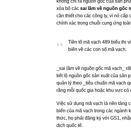
không chỉ ra nguồn gốc của sản phẩm
xóa bỏ các
sai lầm về nguồn gốc 
cần thiết cho các công ty, vì nó c
chính xác trong chuỗi cung ứng toà
Tiền tố mã vạch 489 biểu thị
biến về các con số mã vạch.
_sai lầm về nguồn gốc mã vạch_ rất
tiết lộ nguồn gốc sản xuất của sản
quản lý theo _tiêu chuẩn mã vạch q
rằng mỗi quốc gia hoặc khu vực có c
Việc sử dụng mã vạch là nền tảng c
biến của mã vạch trong các ngành 
thức, họ phải đăng ký với GS1, nhận
dịch quốc tế.