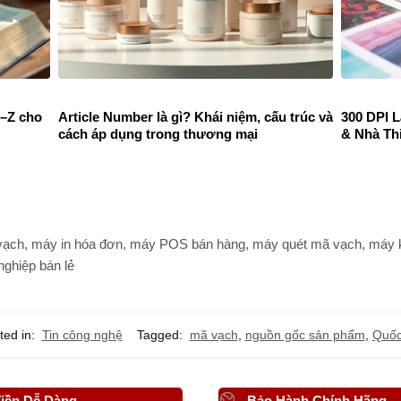
A–Z cho
Article Number là gì? Khái niệm, cấu trúc và
300 DPI 
cách áp dụng trong thương mại
& Nhà Th
ạch, máy in hóa đơn, máy POS bán hàng, máy quét mã vạch, máy ki
nghiệp bán lẻ
ted in:
Tin công nghệ
Tagged:
mã vạch
,
nguồn gốc sản phẩm
,
Quốc
iền Dễ Dàng
Bảo Hành Chính Hãng