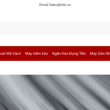
Email:
Sales@hiki.vn
uét Mã Vạch
Máy kiểm kho
Ngăn Kéo Đựng Tiền
Máy Dán Nh