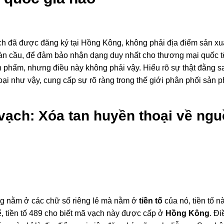
ch đã được đăng ký tại Hồng Kông, không phải địa điểm sản xu
oàn cầu, để đảm bảo nhận dạng duy nhất cho thương mại quốc t
n phẩm, nhưng điều này không phải vậy. Hiểu rõ sự thật đằng sa
oại như vậy, cung cấp sự rõ ràng trong thế giới phân phối sản 
 vạch: Xóa tan huyền thoại về ng
g nằm ở các chữ số riêng lẻ mà nằm ở
tiền tố
của nó, tiền tố n
ể, tiền tố 489 cho biết mã vạch này được cấp ở
Hồng Kông
. Đi