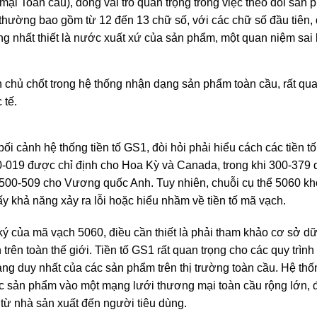
i Toàn cầu), đóng vai trò quan trọng trong việc theo dõi sản p
hường bao gồm từ 12 đến 13 chữ số, với các chữ số đầu tiên, đ
g nhất thiết là nước xuất xứ của sản phẩm, một quan niệm sai 
chủ chốt trong hệ thống nhận dạng sản phẩm toàn cầu, rất quan
 tế.
 bối cảnh hệ thống tiền tố GS1, đòi hỏi phải hiểu cách các tiền
000-019 được chỉ định cho Hoa Kỳ và Canada, trong khi 300-37
 500-509 cho Vương quốc Anh. Tuy nhiên, chuỗi cụ thể 5060 k
y khả năng xảy ra lỗi hoặc hiểu nhầm về tiền tố mã vạch.
 ký của mã vạch 5060, điều cần thiết là phải tham khảo cơ sở dữ
trên toàn thế giới. Tiền tố GS1 rất quan trọng cho các quy trì
ạng duy nhất của các sản phẩm trên thị trường toàn cầu. Hệ th
các sản phẩm vào một mạng lưới thương mại toàn cầu rộng lớn,
 từ nhà sản xuất đến người tiêu dùng.