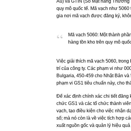
Âu) và GTIN (Số Mặt hàng Thương mạ
quy mô quốc tế. Mã vạch như 5060 t
gia nơi mã vạch được đăng ký, khôn
Mã vạch 5060: Một thành phần 
hàng tồn kho trên quy mô quốc
Việc giải thích mã vạch 5060, trong
trí của công ty. Các phạm vi như 
Bulgaria, 450-459 cho Nhật Bản và
phạm vi GS1 tiêu chuẩn này, cho thấ
Để xác định chính xác chi tiết đăng
chức GS1 và các tổ chức thành viên 
vạch, tạo điều kiện cho việc nhận d
số; mà nó còn là về việc tích hợp 
xuất nguồn gốc và quản lý hiệu quả