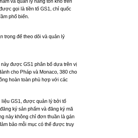
hẩm và quản lý hàng tồn kho trên
ược gọi là tiền tố GS1, chỉ quốc
lầm phổ biến.
 trọng để theo dõi và quản lý
 tố này được GS1 phân bổ dựa trên vị
9 dành cho Pháp và Monaco, 380 cho
hông hoàn toàn phù hợp với các
 liệu GS1, được quản lý bởi tổ
nh đăng ký sản phẩm và đăng ký mã
ống này không chỉ đơn thuần là gán
 đảm bảo mỗi mục có thể được truy