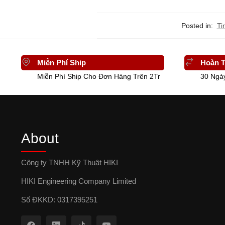
Posted in:
Ti
Miễn Phí Ship
Hoàn T
Miễn Phí Ship Cho Đơn Hàng Trên 2Tr
30 Ngà
About
Công ty TNHH Kỹ Thuật HIKI
HIKI Engineering Company Limited
Số ĐKKD: 0317395251