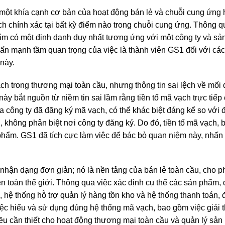
ột khía cạnh cơ bản của hoạt động bán lẻ và chuỗi cung ứng h
 chính xác tại bất kỳ điểm nào trong chuỗi cung ứng. Thông qu
m có một định danh duy nhất tương ứng với một công ty và sản
ấn mạnh tầm quan trọng của việc là thành viên GS1 đối với các 
này.
ạch trong thương mại toàn cầu, nhưng thông tin sai lệch về mối
ày bắt nguồn từ niềm tin sai lầm rằng tiền tố mã vạch trực tiếp
rí của công ty đã đăng ký mã vạch, có thể khác biệt đáng kể so vớ
, không phân biệt nơi công ty đăng ký. Do đó, tiền tố mã vạch
phẩm. GS1 đã tích cực làm việc để bác bỏ quan niệm này, nhấn
nhận dạng đơn giản; nó là nền tảng của bán lẻ toàn cầu, cho p
n toàn thế giới. Thông qua việc xác định cụ thể các sản phẩm, đ
, hệ thống hỗ trợ quản lý hàng tồn kho và hệ thống thanh toán
việc hiểu và sử dụng đúng hệ thống mã vạch, bao gồm việc giải
ều cần thiết cho hoạt động thương mại toàn cầu và quản lý sản