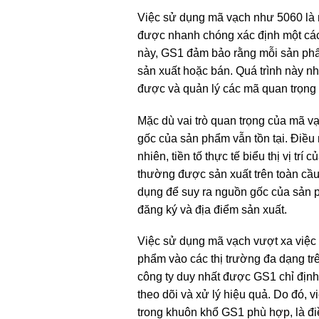
Việc sử dụng mã vạch như 5060 là m
được nhanh chóng xác định một cách
này, GS1 đảm bảo rằng mỗi sản phẩ
sản xuất hoặc bán. Quá trình này nh
được và quản lý các mã quan trọng 
Mặc dù vai trò quan trọng của mã v
gốc của sản phẩm vẫn tồn tại. Điều n
nhiên, tiền tố thực tế biểu thị vị t
thường được sản xuất trên toàn cầu
dụng để suy ra nguồn gốc của sản 
đăng ký và địa điểm sản xuất.
Việc sử dụng mã vạch vượt xa việc 
phẩm vào các thị trường đa dạng trê
công ty duy nhất được GS1 chỉ định
theo dõi và xử lý hiệu quả. Do đó, 
trong khuôn khổ GS1 phù hợp, là đi