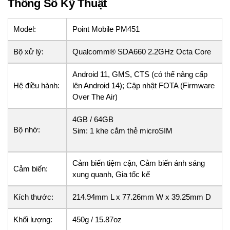
Thông Số Kỹ Thuật
Model:
Point Mobile PM451
Bộ xử lý:
Qualcomm® SDA660 2.2GHz Octa Core
Android 11, GMS, CTS (có thể nâng cấp
Hệ điều hành:
lên Android 14); Cập nhật FOTA (Firmware
Over The Air)
4GB / 64GB
Bộ nhớ:
Sim: 1 khe cắm thẻ microSIM
Cảm biến tiệm cận, Cảm biến ánh sáng
Cảm biến:
xung quanh, Gia tốc kế
Kích thước:
214.94mm L x 77.26mm W x 39.25mm D
Khối lượng:
450g / 15.87oz