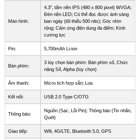
4.3”, tấm nền IPS (480 x 800 pixel) WVGA;
Đèn nền LED; Có thể đọc được ánh sáng
Màn hình:
ban ngày (tối thiểu 500 nits); Góc nhìn
rộng; Cảm ứng điện dung đa điểm; Kính
cường lực
Pin:
5,700mAh Li-ion
3 tùy chọn bàn phím: Bàn phím số, Chức
Bàn phím:
năng Số, Alpha (tùy chọn)
Âm thanh:
Micro tích hợp sẵn; Loa
Kết nối:
USB 2.0 Type C/OTG
Nguồn (Sạc, Lỗi Pin); Thông báo (Tin nhắn,
Thông báo:
Quét)
Giao tiếp:
Wifi, 4G/LTE, Bluetooth 5.0, GPS