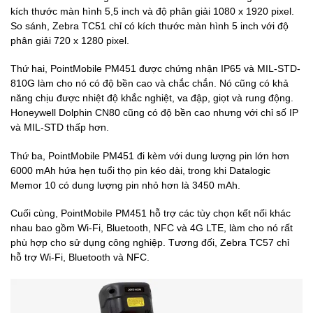
kích thước màn hình 5,5 inch và độ phân giải 1080 x 1920 pixel.
So sánh, Zebra TC51 chỉ có kích thước màn hình 5 inch với độ
phân giải 720 x 1280 pixel.
Thứ hai, PointMobile PM451 được chứng nhận IP65 và MIL-STD-
810G làm cho nó có độ bền cao và chắc chắn. Nó cũng có khả
năng chịu được nhiệt độ khắc nghiệt, va đập, giọt và rung động.
Honeywell Dolphin CN80 cũng có độ bền cao nhưng với chỉ số IP
và MIL-STD thấp hơn.
Thứ ba, PointMobile PM451 đi kèm với dung lượng pin lớn hơn
6000 mAh hứa hẹn tuổi thọ pin kéo dài, trong khi Datalogic
Memor 10 có dung lượng pin nhỏ hơn là 3450 mAh.
Cuối cùng, PointMobile PM451 hỗ trợ các tùy chọn kết nối khác
nhau bao gồm Wi-Fi, Bluetooth, NFC và 4G LTE, làm cho nó rất
phù hợp cho sử dụng công nghiệp. Tương đối, Zebra TC57 chỉ
hỗ trợ Wi-Fi, Bluetooth và NFC.