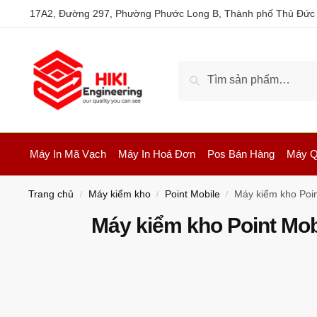
17A2, Đường 297, Phường Phước Long B, Thành phố Thủ Đức
Tìm kiếm
Máy In Mã Vạch
Máy In Hoá Đơn
Pos Bán Hàng
Máy Q
Trang chủ
Máy kiểm kho
Point Mobile
Máy kiểm kho Poi
/
/
/
Máy kiểm kho Point Mo