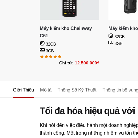
Máy kiểm kho Chainway
Máy kiểm kho
C61
32GB
3GB
32GB
3GB
Chỉ từ:
12.500.000
₫
Giới Thiệu
Mô tả
Thông Số Kỹ Thuật
Thông tin bổ sun
Tối đa hóa hiệu quả với
Khi nói đến việc điều hành một doanh nghiệp,
thành công. Một trong những nhiệm vụ tốn th