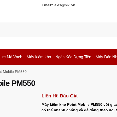
Email:
Sales@hiki.vn
uét Mã Vạch
Máy kiểm kho
Ngăn Kéo Đựng Tiền
Máy Dán Nh
nt Mobile PM550
bile PM550
Liên Hệ Báo Giá
Máy kiểm kho Point Mobile PM550 với giao
có thể nhanh chóng và dễ dàng theo dõi 