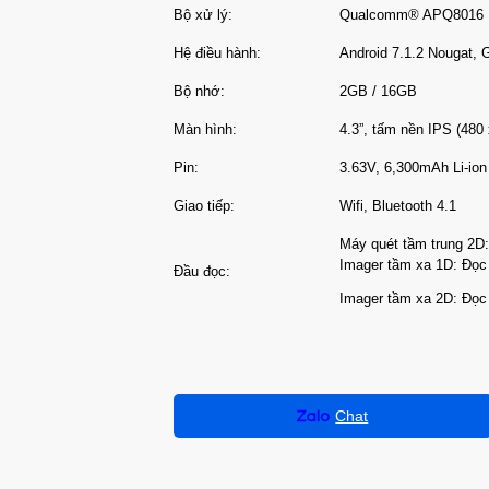
Bộ xử lý:
Qualcomm® APQ8016 1
Hệ điều hành:
Android 7.1.2 Nougat,
Bộ nhớ:
2GB / 16GB
Màn hình:
4.3”, tấm nền IPS (480
Pin:
3.63V, 6,300mAh Li-ion
Giao tiếp:
Wifi, Bluetooth 4.1
Máy quét tầm trung 2D:
Imager tầm xa 1D: Đọc 
Đầu đọc:
Imager tầm xa 2D: Đọc 
Chat