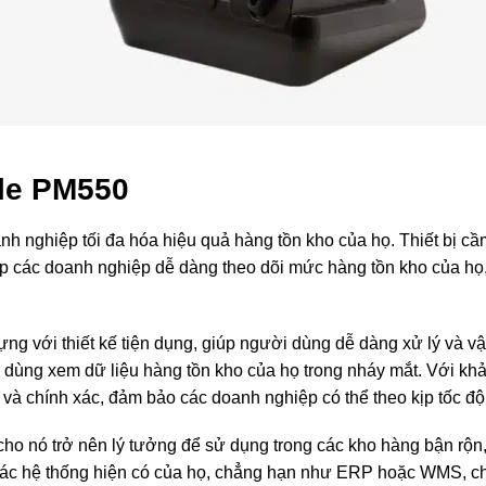
ile PM550
h nghiệp tối đa hóa hiệu quả hàng tồn kho của họ. Thiết bị cầm
úp các doanh nghiệp dễ dàng theo dõi mức hàng tồn kho của họ,
 với thiết kế tiện dụng, giúp người dùng dễ dàng xử lý và vận
 dùng xem dữ liệu hàng tồn kho của họ trong nháy mắt. Với kh
và chính xác, đảm bảo các doanh nghiệp có thể theo kịp tốc đ
m cho nó trở nên lý tưởng để sử dụng trong các kho hàng bận rộn,
ác hệ thống hiện có của họ, chẳng hạn như ERP hoặc WMS, cho