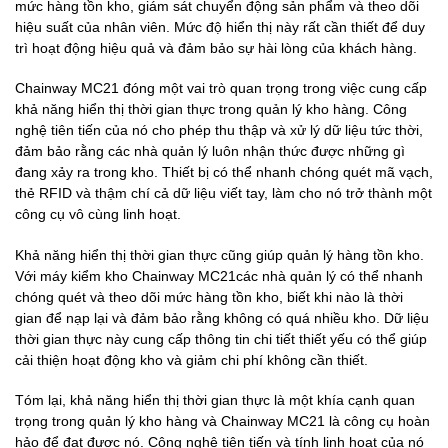
mức hàng tồn kho, giám sát chuyển động sản phẩm và theo dõi
hiệu suất của nhân viên. Mức độ hiển thị này rất cần thiết để duy
trì hoạt động hiệu quả và đảm bảo sự hài lòng của khách hàng.
Chainway MC21 đóng một vai trò quan trọng trong việc cung cấp
khả năng hiển thị thời gian thực trong quản lý kho hàng. Công
nghệ tiên tiến của nó cho phép thu thập và xử lý dữ liệu tức thời,
đảm bảo rằng các nhà quản lý luôn nhận thức được những gì
đang xảy ra trong kho. Thiết bị có thể nhanh chóng quét mã vạch,
thẻ RFID và thậm chí cả dữ liệu viết tay, làm cho nó trở thành một
công cụ vô cùng linh hoạt.
Khả năng hiển thị thời gian thực cũng giúp quản lý hàng tồn kho.
Với máy kiểm kho Chainway MC21các nhà quản lý có thể nhanh
chóng quét và theo dõi mức hàng tồn kho, biết khi nào là thời
gian để nạp lại và đảm bảo rằng không có quá nhiều kho. Dữ liệu
thời gian thực này cung cấp thông tin chi tiết thiết yếu có thể giúp
cải thiện hoạt động kho và giảm chi phí không cần thiết.
Tóm lại, khả năng hiển thị thời gian thực là một khía cạnh quan
trọng trong quản lý kho hàng và Chainway MC21 là công cụ hoàn
hảo để đạt được nó. Công nghệ tiên tiến và tính linh hoạt của nó