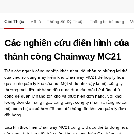
Giới Thiệu
Mô tả
Thông Số Kỹ Thuật
Thông tin bổ sung
V
Các nghiên cứu điển hình của
thành công Chainway MC21
Trên các ngành công nghiệp khác nhau đã nhận ra những lợi thế
của việc sử dụng máy kiểm kho Chainway MC21 để hợp lý hóa
quy trình quản lý kho của họ. Một ví dụ như vậy là một công ty
thương mại điện tử hàng đầu từng dựa vào một hệ thống thủ
công để quản lý hàng tồn kho và thực hiện đơn hàng. Với khối
lượng đơn đặt hàng ngày càng tăng, công ty nhận ra rằng nó cần
một cách hiệu quả hơn để theo dõi hàng tồn kho và quản lý đơn
đặt hàng.
Sau khi thực hiện Chainway MC21 công ty đã có thể tự động hóa
các quy trình theo dõi hàng tồn kho và thực hiện đơn hàng của