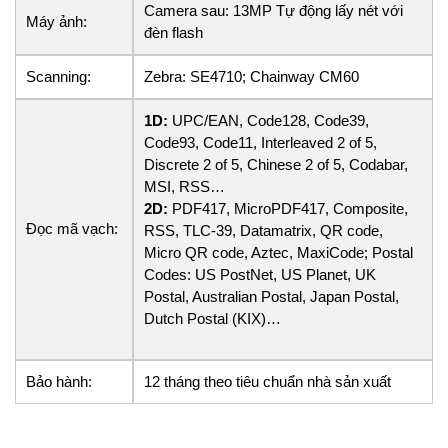
Camera sau: 13MP Tự động lấy nét với
Máy ảnh:
đèn flash
Scanning:
Zebra: SE4710; Chainway CM60
1D:
UPC/EAN, Code128, Code39,
Code93, Code11, Interleaved 2 of 5,
Discrete 2 of 5, Chinese 2 of 5, Codabar,
MSI, RSS…
2D:
PDF417, MicroPDF417, Composite,
Đọc mã vạch:
RSS, TLC-39, Datamatrix, QR code,
Micro QR code, Aztec, MaxiCode; Postal
Codes: US PostNet, US Planet, UK
Postal, Australian Postal, Japan Postal,
Dutch Postal (KIX)…
Bảo hành:
12 tháng theo tiêu chuẩn nhà sản xuất