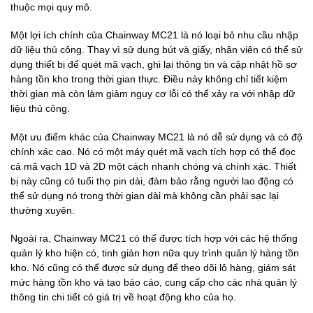
thuộc mọi quy mô.
Một lợi ích chính của Chainway MC21 là nó loại bỏ nhu cầu nhập
dữ liệu thủ công. Thay vì sử dụng bút và giấy, nhân viên có thể sử
dụng thiết bị để quét mã vạch, ghi lại thông tin và cập nhật hồ sơ
hàng tồn kho trong thời gian thực. Điều này không chỉ tiết kiệm
thời gian mà còn làm giảm nguy cơ lỗi có thể xảy ra với nhập dữ
liệu thủ công.
Một ưu điểm khác của Chainway MC21 là nó dễ sử dụng và có độ
chính xác cao. Nó có một máy quét mã vạch tích hợp có thể đọc
cả mã vạch 1D và 2D một cách nhanh chóng và chính xác. Thiết
bị này cũng có tuổi thọ pin dài, đảm bảo rằng người lao động có
thể sử dụng nó trong thời gian dài mà không cần phải sạc lại
thường xuyên.
Ngoài ra, Chainway MC21 có thể được tích hợp với các hệ thống
quản lý kho hiện có, tinh giản hơn nữa quy trình quản lý hàng tồn
kho. Nó cũng có thể được sử dụng để theo dõi lô hàng, giám sát
mức hàng tồn kho và tạo báo cáo, cung cấp cho các nhà quản lý
thông tin chi tiết có giá trị về hoạt động kho của họ.