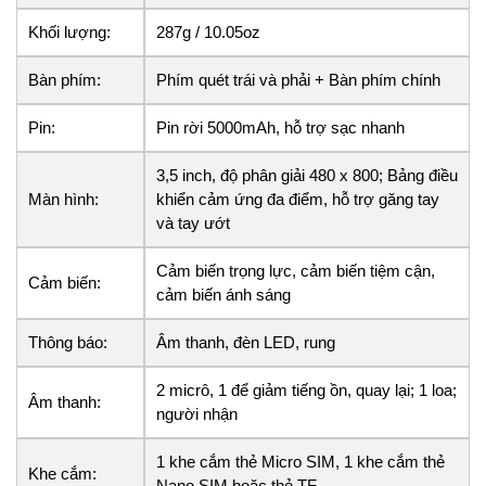
Khối lượng:
287g / 10.05oz
Bàn phím:
Phím quét trái và phải + Bàn phím chính
Pin:
Pin rời 5000mAh, hỗ trợ sạc nhanh
3,5 inch, độ phân giải 480 x 800; Bảng điều
Màn hình:
khiển cảm ứng đa điểm, hỗ trợ găng tay
và tay ướt
Cảm biến trọng lực, cảm biến tiệm cận,
Cảm biến:
cảm biến ánh sáng
Thông báo:
Âm thanh, đèn LED, rung
2 micrô, 1 để giảm tiếng ồn, quay lại; 1 loa;
Âm thanh:
người nhận
1 khe cắm thẻ Micro SIM, 1 khe cắm thẻ
Khe cắm:
Nano SIM hoặc thẻ TF