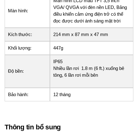
Màn hình LCD màu TFT 3,5 inch
VGA/ QVGA với đèn nền LED, Bảng
Màn hình:
điều khiển cảm ứng điện trở có thể
đọc được dưới ánh sáng mặt trời
Kích thước:
214 mm x 87 mm x 47 mm
Khối lượng:
447g
IP65
Nhiều lần rơi 1.8 m (6 ft.) xuống bê
Độ bền:
tông, 6 lần rơi mỗi bên
Bảo hành:
12 tháng
Thông tin bổ sung