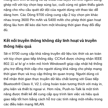
ghép nối với tùy chọn kẹp súng lục, cuối cùng nó giảm thiểu gánh
nặng cho nhu cầu quét dữ dội của người dùng với thao tác dễ
dàng hơn. Các Dòng 9700 cũng cung cấp 2 tùy chọn pin khác
nhau trong 3600 Pin mAh và 5400 mAh cho phép thời gian hoạt
động lâu hơn để kéo dài hơn một khoảng thời gian thay đổi đầy
đủ.
Kết nối truyền thông không dây linh hoạt và truyền
thông hiệu quả
Sê-ri 9700 cung cấp khả năng truyền dữ liệu tức thời và an toàn
với tùy chọn giao tiếp không dây. CCXv4 được chứng nhận IEEE
802.11 a/ b/ g/ n trên mô hình Windows® giúp cập nhật hệ thống
phụ trợ đồng thời cấp cho người dùng khả năng cho phép mạng
thời gian thực và truy cập thông tin quan trọng. Người dùng có
thể nhận thời gian thực truyền dữ liệu chất lượng với Giao tiếp
Bluetooth® Class II, V2.1 cũng hoàn toàn tương thích với máy in,
phụ kiện và thiết bị ngoại vi. Hơn nữa, Push-to-Talk là một tính
năng được thiết kế để cung cấp quy trình làm việc và hiệu quả
giao tiếp tốt hơn bằng cách hỗ trợ các tính năng một-nhiều trong
các điều kiện mạng WLAN.