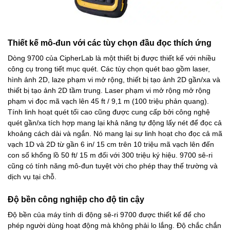
Thiết kế mô-đun với các tùy chọn đầu đọc thích ứng
Dòng 9700 của CipherLab là một thiết bị được thiết kế với nhiều
công cụ trong tiết mục quét. Các tùy chọn quét bao gồm laser,
hình ảnh 2D, laze phạm vi mở rộng, thiết bị tạo ảnh 2D gần/xa và
thiết bị tạo ảnh 2D tầm trung. Laser phạm vi mở rộng mở rộng
phạm vi đọc mã vạch lên 45 ft / 9,1 m (100 triệu phản quang).
Tính linh hoạt quét tối cao cũng được cung cấp bởi công nghệ
quét gần/xa tích hợp mang lại khả năng tự động lấy nét để đọc cả
khoảng cách dài và ngắn. Nó mang lại sự linh hoạt cho đọc cả mã
vạch 1D và 2D từ gần 6 in/ 15 cm trên 10 triệu mã vạch lên đến
con số khổng lồ 50 ft/ 15 m đối với 300 triệu ký hiệu. 9700 sê-ri
cũng có tính năng mô-đun tuyệt vời cho phép thay thế trường và
dịch vụ tại chỗ.
Độ bền công nghiệp cho độ tin cậy
Độ bền của máy tính di động sê-ri 9700 được thiết kế để cho
phép người dùng hoạt động mà không phải lo lắng. Độ chắc chắn