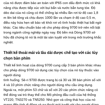
của nó được đảm bảo an toàn với IP65 con dấu định mức có khả
năng chịu được tiếp xúc với bụi bẩn và nước bắn tung tóe. Độ
dẻo dai của nó cũng có thể chống lại nhiều lần rơi từ độ cao 1,8
m lên bê tông và chịu được 1000 lần va chạm ở độ cao 0,5 m,
điều này hứa hẹn sẽ bảo vệ khỏi rơi vô tình hoặc thiệt hại bất ngờ
khác. Các tiêu chuẩn bảo vệ cho phép dòng 9700 trở nên nổi bật
trong ngành công nghiệp ngày nay. Độ bền mà Dòng 9700 sở
hữu đã chứng tỏ nó là một tài sản tuyệt vời trong môi trường khắc
nghiệt.
Thiết kế thoải mái và lâu dài được chế tạo với các tùy
chọn bàn phím
Thiết kế linh hoạt của dòng 9700 cung cấp 3 bàn phím khác nhau
cho phép dòng 9700 sử dụng các tùy chọn của nó tùy thuộc vào
người dùng
tình huống. Sê-ri 9700 được trang bị cả 30 và 38 bàn phím số với
4 và 10 phím chức năng cho người dùng nhu cầu ứng dụng.
Ngoài ra, một phím 53 chữ và số với 20 các phím chức năng có
thể đóng vai trò thay thế cho Mô phỏng đầu cuối của hệ thống
VT220, TN3270 và TN5250. Nhỏ gọn và công thái học của nó
mang đến tính di động và sự thoải mái tuyệt vời cho người dùng.