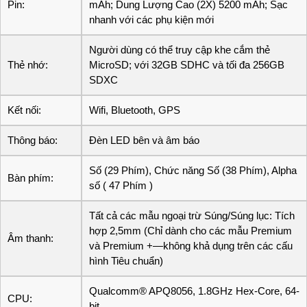
Pin:
mAh; Dung Lượng Cao (2X) 5200 mAh; Sạc
nhanh với các phụ kiện mới
Người dùng có thể truy cập khe cắm thẻ
Thẻ nhớ:
MicroSD; với 32GB SDHC và tối đa 256GB
SDXC
Kết nối:
Wifi, Bluetooth, GPS
Thông báo:
Đèn LED bên và âm báo
Số (29 Phím), Chức năng Số (38 Phím), Alpha
Bàn phím:
số ( 47 Phím )
Tất cả các mẫu ngoại trừ Súng/Súng lục: Tích
hợp 2,5mm (Chỉ dành cho các mẫu Premium
Âm thanh:
và Premium +—không khả dụng trên các cấu
hình Tiêu chuẩn)
Qualcomm® APQ8056, 1.8GHz Hex-Core, 64-
CPU:
bit