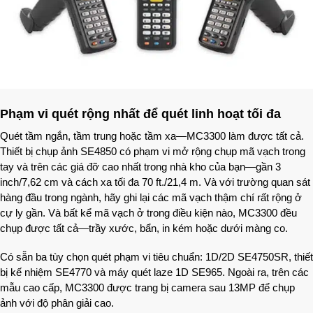
Phạm vi quét rộng nhất để quét linh hoạt tối đa
Quét tầm ngắn, tầm trung hoặc tầm xa—MC3300 làm được tất cả.
Thiết bị chụp ảnh SE4850 có phạm vi mở rộng chụp mã vạch trong
tay và trên các giá đỡ cao nhất trong nhà kho của bạn—gần 3
inch/7,62 cm và cách xa tối đa 70 ft./21,4 m. Và với trường quan sát
hàng đầu trong ngành, hãy ghi lại các mã vạch thậm chí rất rộng ở
cự ly gần. Và bất kể mã vạch ở trong điều kiện nào, MC3300 đều
chụp được tất cả—trầy xước, bẩn, in kém hoặc dưới màng co.
Có sẵn ba tùy chọn quét phạm vi tiêu chuẩn: 1D/2D SE4750SR, thiết
bị kế nhiệm SE4770 và máy quét laze 1D SE965. Ngoài ra, trên các
mẫu cao cấp, MC3300 được trang bị camera sau 13MP để chụp
ảnh với độ phân giải cao.