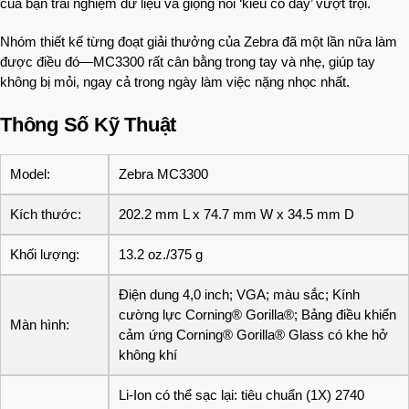
của bạn trải nghiệm dữ liệu và giọng nói ‘kiểu có dây’ vượt trội.
Nhóm thiết kế từng đoạt giải thưởng của Zebra đã một lần nữa làm
được điều đó—MC3300 rất cân bằng trong tay và nhẹ, giúp tay
không bị mỏi, ngay cả trong ngày làm việc nặng nhọc nhất.
Thông Số Kỹ Thuật
Model:
Zebra MC3300
Kích thước:
202.2 mm L x 74.7 mm W x 34.5 mm D
Khối lượng:
13.2 oz./375 g
Điện dung 4,0 inch; VGA; màu sắc; Kính
cường lực Corning® Gorilla®; Bảng điều khiển
Màn hình:
cảm ứng Corning® Gorilla® Glass có khe hở
không khí
Li-Ion có thể sạc lại: tiêu chuẩn (1X) 2740