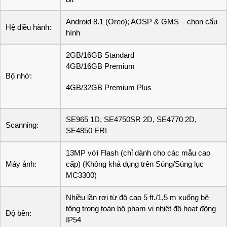
Android 8.1 (Oreo); AOSP & GMS – chọn cấu
Hệ điều hành:
hình
2GB/16GB Standard
4GB/16GB Premium
Bộ nhớ:
4GB/32GB Premium Plus
SE965 1D, SE4750SR 2D, SE4770 2D,
Scanning:
SE4850 ERI
13MP với Flash (chỉ dành cho các mẫu cao
Máy ảnh:
cấp) (Không khả dụng trên Súng/Súng lục
MC3300)
Nhiều lần rơi từ độ cao 5 ft./1,5 m xuống bê
tông trong toàn bộ phạm vi nhiệt độ hoạt động
Độ bền:
IP54