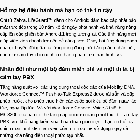
Hỗ trợ hệ điều hành mà bạn có thể tin cậy
Chỉ từ Zebra, LifeGuard™ dành cho Android đảm bảo cập nhật bảo
mật trực tiếp trong 10 năm kể từ ngày phát hành và khả năng nâng
cấp lên các phiên bản Android.1 trong tương lai. Các tính năng mới
giúp việc kinh doanh trở nên dễ dàng hơn. Chạy hai ứng dụng cạnh
nhau, chuyển đổi giữa hai ứng dụng đang mở bằng cách nhấn nút,
chọn từ năm tùy chọn định cỡ thành phần trên màn hình, v.v.
Nhân đôi như một bộ đàm miễn phí và một thiết bị
cầm tay PBX
Tăng năng suất với các ứng dụng thoại độc đáo của Mobility DNA.
Workforce Connect™ Push-to-Talk Express2 được tải sẵn và cấp
phép trước, cho phép thực hiện các cuộc gọi kiểu bộ đàm ngay lập
tức, ngay lập tức. Và với Workforce Connect Voice,3 thiết bị
MC3300 của bạn có thể tăng gấp đôi dưới dạng một thiết bị cầm tay
PBX, với khả năng kiểm soát hoàn toàn giao diện—bạn có thể tùy
chỉnh màn hình để nhân viên của mình có thể sử dụng ngay cả
những khả năng điện thoại phức tạp nhất.