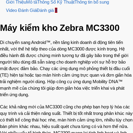
Giới Thiệu
Mô tả
Thông Số Kỹ Thuật
Thông tin bổ sung
Video Đánh Giá
Đánh giá
0
Máy kiểm kho Zebra MC3300
Di chuyển sang Android™, nền tảng kinh doanh di động tiên tiến
nhất, với thế hệ tiếp theo của dòng MC3000 được kính trọng. Hệ
điều hành đã được chứng minh tương tự đã gây bão trong thế giới
người tiêu dùng đã sẵn sàng cho doanh nghiệp với sự hỗ trợ bảo
mật được đảm bảo. Chạy các ứng dụng mô phỏng thiết bị đầu cuối
(TE) hiện tại hoặc tạo màn hình cảm ứng trực quan và đơn giản hóa
trải nghiệm người dùng. Hộp công cụ ứng dụng Mobility DNA™
mạnh mẽ của chúng tôi giúp đơn giản hóa việc triển khai và phát
triển ứng dụng.
Các khả năng mới của MC3300 cũng cho phép bạn hợp lý hóa các
quy trình và cải thiện năng suất. Thiết bị tốt nhất trong phân khúc này
có thiết kế công thái học nhẹ, màn hình cảm ứng lớn, nhiều tùy chọn
bàn phím khác nhau, hiệu suất quét chưa từng có và hơn thế nữa.
Với nhiều yếu tố hình thức, MC3300 mang lại tính linh hoạt và linh