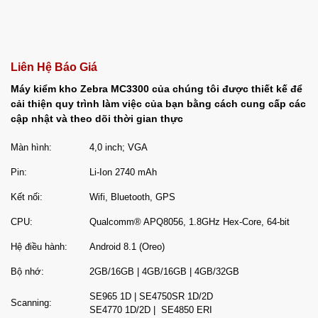
Liên Hệ Báo Giá
Máy kiểm kho Zebra MC3300 của chúng tôi được thiết kế để
cải thiện quy trình làm việc của bạn bằng cách cung cấp các
cập nhật và theo dõi thời gian thực
Màn hình:
4,0 inch; VGA
Pin:
Li-Ion 2740 mAh
Kết nối:
Wifi, Bluetooth, GPS
CPU:
Qualcomm® APQ8056, 1.8GHz Hex-Core, 64-bit
Hệ điều hành:
Android 8.1 (Oreo)
Bộ nhớ:
2GB/16GB | 4GB/16GB | 4GB/32GB
SE965 1D | SE4750SR 1D/2D
Scanning:
SE4770 1D/2D | SE4850 ERI