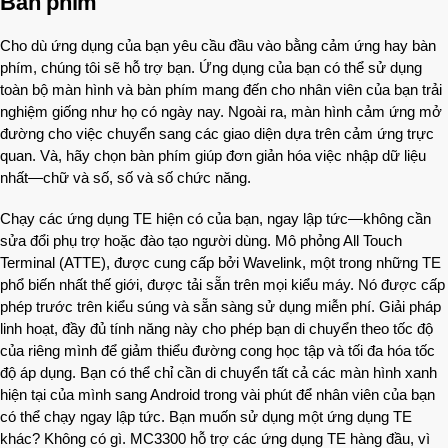
Bàn phím
Cho dù ứng dụng của bạn yêu cầu đầu vào bằng cảm ứng hay bàn
phím, chúng tôi sẽ hỗ trợ bạn. Ứng dụng của bạn có thể sử dụng
toàn bộ màn hình và bàn phím mang đến cho nhân viên của bạn trải
nghiệm giống như họ có ngày nay. Ngoài ra, màn hình cảm ứng mở
đường cho việc chuyển sang các giao diện dựa trên cảm ứng trực
quan. Và, hãy chọn bàn phím giúp đơn giản hóa việc nhập dữ liệu
nhất—chữ và số, số và số chức năng.
Chạy các ứng dụng TE hiện có của bạn, ngay lập tức—không cần
sửa đổi phụ trợ hoặc đào tạo người dùng. Mô phỏng All Touch
Terminal (ATTE), được cung cấp bởi Wavelink, một trong những TE
phổ biến nhất thế giới, được tải sẵn trên mọi kiểu máy. Nó được cấp
phép trước trên kiểu súng và sẵn sàng sử dụng miễn phí. Giải pháp
linh hoạt, đầy đủ tính năng này cho phép bạn di chuyển theo tốc độ
của riêng mình để giảm thiểu đường cong học tập và tối đa hóa tốc
độ áp dụng. Bạn có thể chỉ cần di chuyển tất cả các màn hình xanh
hiện tại của mình sang Android trong vài phút để nhân viên của bạn
có thể chạy ngay lập tức. Bạn muốn sử dụng một ứng dụng TE
khác? Không có gì. MC3300 hỗ trợ các ứng dụng TE hàng đầu, vì